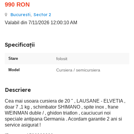
990
RON
Bucuresti
,
Sector 2
Valabil din 7/11/2026 12:00:10 AM
Specificații
Stare
folosit
Model
Cursiera / semicursiera
Descriere
Cea mai usoara cursiera de 20 " , LAUSANE - ELVETIA ,
doar 7 ,1 kg , schimbator SHIMANO , spite inox , frane
WEINMAN duble / , ghidon triatlon , cauciucuri noi
speciale antipana Germania . Acordam garantie 2 ani si
service asigurat !