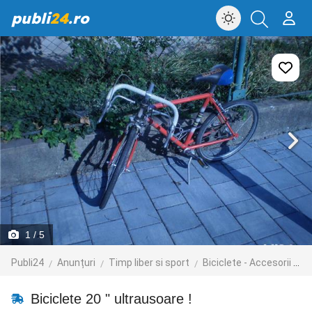
publi
24
.ro
1
/ 5
Publi24
Anunțuri
Timp liber si sport
Biciclete - Accesorii
B
Biciclete 20 " ultrausoare !