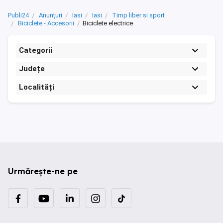
Publi24
Anunțuri
Iasi
Iasi
Timp liber si sport
Biciclete - Accesorii
Biciclete electrice
Categorii
Județe
Localități
Urmărește-ne pe