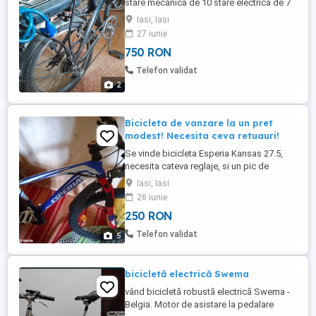
stare mecanica de 10 stare electrica de 7
Iasi, Iasi
27 iunie
750 RON
Telefon validat
2
Bicicleta de vanzare la un pret
modest! Necesita ceva retuauri!
Se vinde bicicleta Esperia Kansas 27.5,
necesita cateva reglaje, si un pic de
investitie echipata cu Shimano, roti cu
Iasi, Iasi
jante double si cauciuxuri noi. Frana pe
26 iunie
disc doar pe spate. Nu sa Mai folosit de
250 RON
vreo 2 Ani de zile! Pret neg 250 lei.
Telefon validat
5
bicicletă electrică Swema
vând bicicletă robustă electrică Swema -
Belgia. Motor de asistare la pedalare