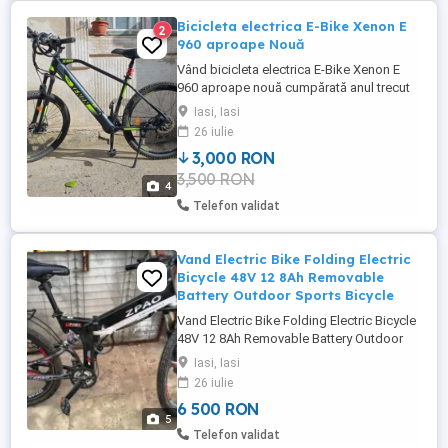
Bicicleta electrica E-Bike Xenon E
2
960 aproape Nouă
Vând bicicleta electrica E-Bike Xenon E
960 aproape nouă cumpărată anul trecut
din Hervis, folosită ocazional. - dotată cu
Iasi, Iasi
toate cele necesare utilizării pe drumurile
26 iulie
publice - anvelope Kenda late 27,5 - frâne
3,000 RON
pe discuri - 21 de viteze - schimbătoare
3,500 RON
secvențiale Schimano - folosită doar vara
4
aprox ...
Telefon validat
Vand Electric Bike Folding Electric
Bicycle 48V 12 8Ah Removable
Battery Outdoor Sports Bicycle
Vand Electric Bike Folding Electric Bicycle
48V 12 8Ah Removable Battery Outdoor
Sports Bicycle 21viteze incarcator !
Iasi, Iasi
26 iulie
6 500 RON
5
Telefon validat