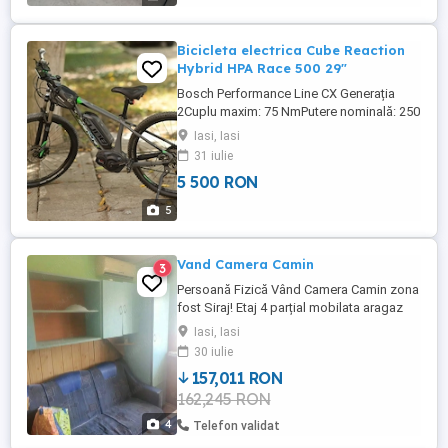
sa ergonomica Greutate: ...
Bicicleta electrica Cube Reaction
Hybrid HPA Race 500 29"
Bosch Performance Line CX Generația
2Cuplu maxim: 75 NmPutere nominală: 250
w Baterie: Bosch PowerPack Transmisie și
Iasi, Iasi
Schimbătoare Shimano Deore XT Speed
31 iulie
Box Far 10000mA....
5 500 RON
5
Vand Camera Camin
3
Persoană Fizică Vând Camera Camin zona
fost Siraj! Etaj 4 parțial mobilata aragaz
frigider masina spalat aer conditionat! 17
Iasi, Iasi
metri utili! Det la telefon!
30 iulie
157,011 RON
162,245 RON
4
Telefon validat