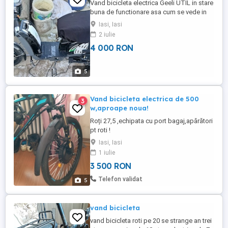
Vand bicicleta electrica Geeli UTIL in stare
buna de functionare asa cum se vede in
imagine. Se vinde cu acte - sunt primul
Iasi, Iasi
proprietar. Specificatii: Anvelope 17 x 2.25
2 iulie
Tubeless Dimensiuni (L*l*h) 1760 x 665 x
4 000 RON
1171 mm Frână spate Tambur Frână fată
Tambur Greutate bicicletă 70 kg Greutate
maxima ...
5
Vand bicicleta electrica de 500
3
w,aproape noua!
Roți 27,5 ,echipata cu port bagaj,apărători
pt roti !
Iasi, Iasi
1 iulie
3 500 RON
Telefon validat
5
vand bicicleta
vand bicicleta roti pe 20 se strange an trei