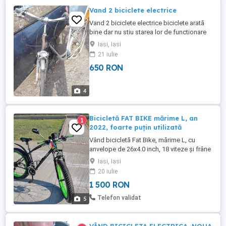
Vand 2 biciclete electrice
Vand 2 biciclete electrice biciclete arată
bine dar nu stiu starea lor de functionare
Ambele biciclete 650
Iasi, Iasi
21 iulie
650 RON
4
Bicicletă FAT BIKE mărime L, an
1
2022, foarte puțin utilizată
Vând bicicletă Fat Bike, mărime L, cu
anvelope de 26x4.0 inch, 18 viteze și frâne
pe disc față spate. Cadrul este foarte
Iasi, Iasi
rezistent și în stare excelentă. Bicicleta a
20 iulie
fost folosită foarte puțin, cateva iesiri pe
1 500 RON
asfalt si pădure - sub 100 km în total.
Dotări și echipamente suplimentare: * șa
Telefon validat
5
confortabilă ...