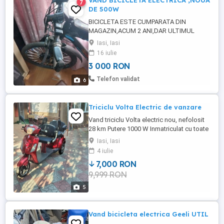
VÂND BICICLETA ELECTRICA ,NOUA
7
DE 500W
BICICLETA ESTE CUMPARATA DIN
MAGAZIN,ACUM 2 ANI,DAR ULTIMUL
AN,NU AM MAI MERS(PLIMBAT)CU EA,
Iasi, Iasi
DEOARECE AM FOST OPERAT SI NU MAI
16 iulie
AM VOIE SA O URC IN BRAȚE PE SCARI!!
3 000 RON
Telefon validat
6
Triciclu Volta Electric de vanzare
Vand triciclu Volta electric nou, nefolosit
28 km Putere 1000 W Inmatriculat cu toate
actele la zi SAU schimb cu autoelectric pe
Iasi, Iasi
4 roti + diferenta Pret: 7000 RON Discutabil
4 iulie
la fata locului Nr. telefon:
7,000 RON
9,999 RON
5
Vand bicicleta electrica Geeli UTIL