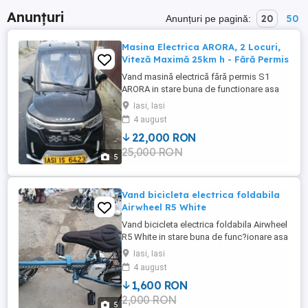
Anunțuri
20
50
Anunțuri pe pagină:
Masina Electrica ARORA, 2 Locuri,
Viteză Maximă 25km h - Fără Permis
Vand masină electrică fără permis S1
ARORA in stare buna de functionare asa
cum se vede in imagine. Se vinde cu acte -
Iasi, Iasi
sunt primul proprietar. Specificatii: Masina
4 august
electrica model: ARORA S1 Capacitate: 2
22,000 RON
persoane Autonomie: 70Km Timp de
25,000 RON
incarcare: 6-8 ore Acumulatori: 72V 58Ah
5
Putere motor: 2KW Viteza ...
Vand bicicleta electrica foldabila
Airwheel R5 White
Vand bicicleta electrica foldabila Airwheel
R5 White in stare buna de func?ionare asa
cum se vede in imagine. Date tehnice:
Iasi, Iasi
Viteza maxima: 20km h Autonomie: 15-25
4 august
km Greutate maxima conducator: 100kg
1,600 RON
Tensiune alimentare: 220 240V 50Hz
2,000 RON
Diametru cauciuc: 14 Cadru de Aluminiu,
5