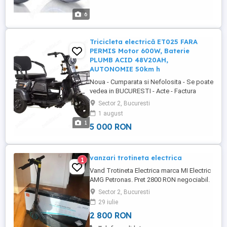
6
Tricicleta electrică ET025 FARA
PERMIS Motor 600W, Baterie
PLUMB ACID 48V20AH,
AUTONOMIE 50km h
Noua - Cumparata si Nefolosita - Se poate
vedea in BUCURESTI - Acte - Factura
Garantie TOT! TRICICLETA ELECTRICA
Sector 2, Bucuresti
FARA PERMIS, MODEL ET025, MOTOR
1 august
600W, BATERIE PLUMB ACID 48V20AH,
1
5 000 RON
AUTONOMIE 50KM, VITEZA MAXIMA
25KM H Tricicleta electrică ET025 este
soluția ideală pentru deplasări urbane
confortabile ...
vanzari trotineta electrica
1
Vand Trotineta Electrica marca MI Electric
AMG Petronas. Pret 2800 RON negociabil.
O vand ca e nefolosita, fiul meu nu vrea
Sector 2, Bucuresti
trotinata electrica.
29 iulie
2 800 RON