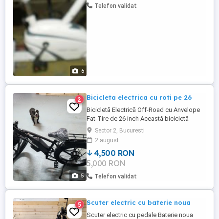
Telefon validat
6
Bicicleta electrica cu roti pe 26
2
Bicicletă Electrică Off-Road cu Anvelope
Fat-Tire de 26 inch Această bicicletă
electrică de 26 de inci este concepută
Sector 2, Bucuresti
pentru adulți și oferă o experiență de
2 august
ciclism robustă și versatilă. Echipată cu un
4,500 RON
motor puternic de 500W și o baterie
5,000 RON
detașabilă litiu-ion de 48V 15Ah
Caracteristici cheie: Design ...
5
Telefon validat
Scuter electric cu baterie noua
5
Scuter electric cu pedale Baterie noua