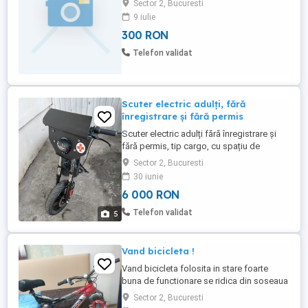
Sector 2, Bucuresti
9 iulie
300 RON
Telefon validat
Scuter electric adulți, fără
înregistrare și fără permis
Scuter electric adulți fără înregistrare și
fără permis, tip cargo, cu spațiu de
depozitare la mijloc. Scuterul electric este
Sector 2, Bucuresti
dotat cu carenă, far, lampă roșie spate,
30 iunie
semnalizatoare, claxon și sistem antifurt,
6 000 RON
controlat electronic din calculator, prin
care se blochează roțile și se activează
Telefon validat
5
alarma ...
Vand bicicleta !
Vand bicicleta folosita in stare foarte
buna de functionare se ridica din soseaua
Iancului.
Sector 2, Bucuresti