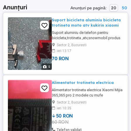
Anunțuri
20
50
Anunțuri pe pagină:
Suport bicicleta aluminiu bicicleta
trotineta moto atv kukirin xiaomi
Suport aluminiu de telefon pentru
bicicleta,trotineta ,atv,snowmobil.produs
nou. Nu trimit.doar bucuresti ridicare
Sector 2, Bucuresti
personala.
ieri 13:17
70 RON
5
Alimentator trotineta electrica
Alimentator trotineta electrica Xiaomi Mijia
365,365 pro 2 modele cu mufe
diferite,vezi pozele. Alimentatoarele sunt
Sector 2, Bucuresti
noi,originale de buna calitate. Trimitem in
ieri 10:35
tara prin curier. Pentru Bucuresti va
50 RON
asteptam la magazinul nostru situat la
60 RON
Dragonul Rosu 7 standul 89. Zilnic 7-12.
Oferim factura. Relatii ...
Telefon validat