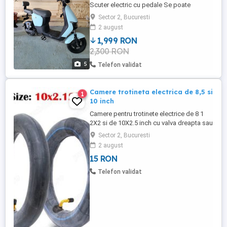
Scuter electric cu pedale Se poate
conduce fara permis Putere motor:
Sector 2, Bucuresti
60V800W Dimensiune anvelope 60 100-10
2 august
fara tub Sarcina nominala maxima:225kg
1,999 RON
Viteza maxima:25km h-45km h Frana disc
2,300 RON
Lumina led Furca frontala hidraulică Este
folosit dar in stare buna pt cei ...
5
Telefon validat
Camere trotineta electrica de 8,5 si
1
10 inch
Camere pentru trotinete electrice de 8 1
2X2 si de 10X2.5 inch cu valva dreapta sau
inclinata. Avem de asemenea si
Sector 2, Bucuresti
adaptoare(extensii) pentru a facilita
2 august
umflarea camerelor montate pe trotineta.
15 RON
Prztul unui adaptor(vezi pozele) este de 7
lei.
Telefon validat