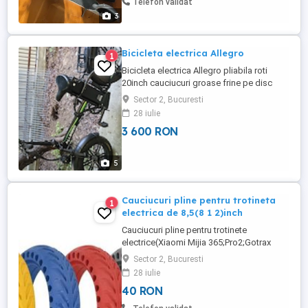
Telefon validat
3
Bicicleta electrica Allegro
1
Bicicleta electrica Allegro pliabila roti
20inch cauciucuri groase frine pe disc
suspensie fata hidraulica lumini
Sector 2, Bucuresti
semnalizare spate motor puternic de
28 iulie
1000w,baterie mare de
3 600 RON
35amperi,autonomie mare,oglinzi etc
5
Cauciucuri pline pentru trotineta
1
electrica de 8,5(8 1 2)inch
Cauciucuri pline pentru trotinete
electrice(Xiaomi Mijia 365;Pro2;Gotrax
gxl;Gotrax Xr.) de 8,5 inch.(8.1 2x2) Pretul
Sector 2, Bucuresti
pe bucata este 40 lei. Pentru cantitati mari
28 iulie
pretul este negociabil. 3 Culori
40 RON
disponibile,Negre,Albastre si Rosii. Avem
de asemenea si cauciucuri cu camera de