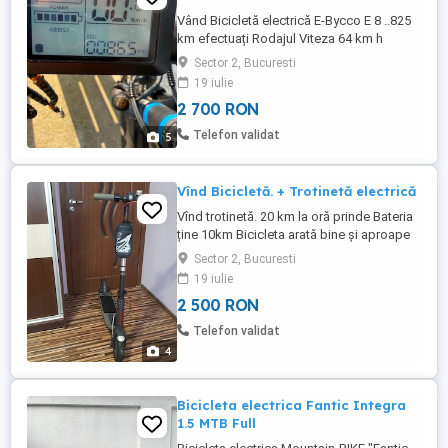
Vând Bicicletă electrică E-Bycco E 8 ..825
km efectuați Rodajul Viteza 64 km h
testată de mine cu 91 kg.baterie 48 V 17.5
Sector 2, Bucuresti
ah Motor f.puternic 750W cu vârf de 1000
19 iulie
Funcționează și estetic de 10.Are în
2 700 RON
plus.Antifurt lanț antifurt sonor Când pui
mâna pe ea pornește alarma.Cutie
Telefon validat
5
portbagaj postament telefon ...
Vînd Bicicletă. + Trotinetă electrică
Vînd trotinetă. 20 km la oră prinde Bateria
ține 10km Bicicleta arată bine și aproape
Noi are 21 Viteze este Ușoară
Sector 2, Bucuresti
19 iulie
2 500 RON
Telefon validat
4
Bicicleta electrica Fantic Integra
1.5 MTB Full