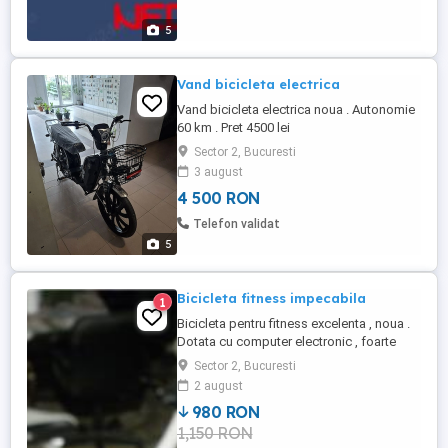
5
Vand bicicleta electrica
Vand bicicleta electrica noua . Autonomie
60 km . Pret 4500 lei
Sector 2, Bucuresti
3 august
4 500 RON
Telefon validat
5
Bicicleta fitness impecabila
1
Bicicleta pentru fitness excelenta , noua .
Dotata cu computer electronic , foarte
solida , cu franare magnetica , foarte
Sector 2, Bucuresti
silentioasa , greutate redusa ., doi ani
2 august
garantie .
980 RON
1,150 RON