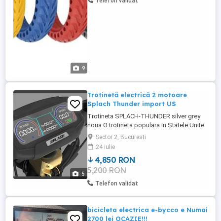
Telefon validat
8,5 inch la pretul de 40 ...
9
Trotinetă electrică 2 motoare
Splach Thunder import US
Trotineta SPLACH-THUNDER silver grey
noua O trotineta populara in Statele Unite
a carei calitati si detalii depasesc
Sector 2, Bucuresti
trotinetele chinezești similare existente pe
24 iulie
piata europeana. Fabricata in Honk Kong
4,850 RON
are reviews foarte bune pentru utilizatorii
5,200 RON
de trotinete din State. SPECIFICATII
5
TEHNICE: - Viteza ...
Telefon validat
bicicleta electrica e-bycco e Numai
2700 lei OCAZIE!!!