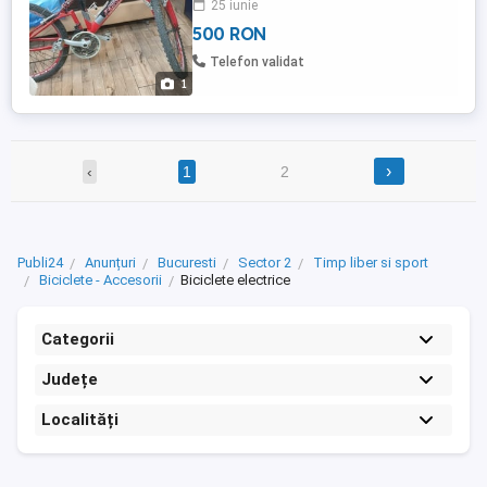
25 iunie
500 RON
Telefon validat
1
›
‹
1
2
Publi24
Anunțuri
Bucuresti
Sector 2
Timp liber si sport
Biciclete - Accesorii
Biciclete electrice
Categorii
Județe
Localități