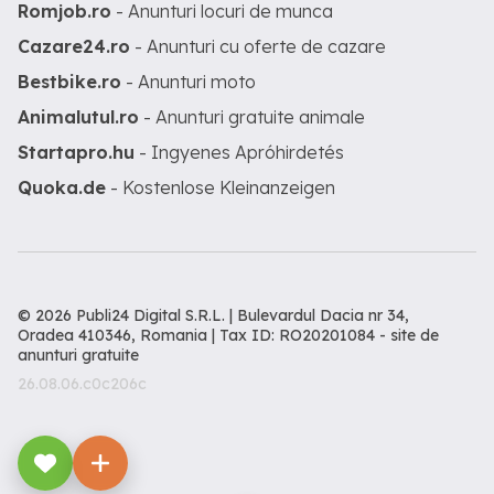
Romjob.ro
- Anunturi locuri de munca
Cazare24.ro
- Anunturi cu oferte de cazare
Bestbike.ro
- Anunturi moto
Animalutul.ro
- Anunturi gratuite animale
Startapro.hu
- Ingyenes Apróhirdetés
Quoka.de
- Kostenlose Kleinanzeigen
© 2026 Publi24 Digital S.R.L. | Bulevardul Dacia nr 34,
Oradea 410346, Romania | Tax ID: RO20201084 -
site de
anunturi gratuite
26.08.06.c0c206c