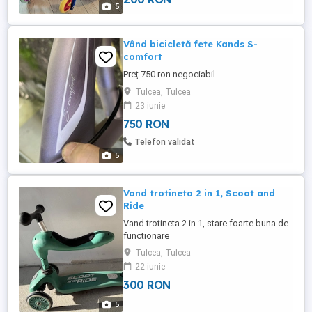
roz) Perfecte pentru joacă în parc sau în
5
fața blocului. Preț: 80 lei buc (negociabil)
...
Vând bicicletă fete Kands S-
comfort
Preț 750 ron negociabil
Tulcea, Tulcea
23 iunie
750 RON
Telefon validat
5
Vand trotineta 2 in 1, Scoot and
Ride
Vand trotineta 2 in 1, stare foarte buna de
functionare
Tulcea, Tulcea
22 iunie
300 RON
5