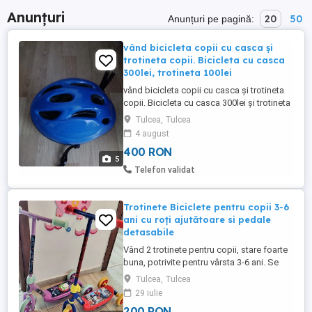
Anunțuri
20
50
Anunțuri pe pagină:
vând bicicleta copii cu casca și
trotineta copii. Bicicleta cu casca
300lei, trotineta 100lei
vând bicicleta copii cu casca și trotineta
copii. Bicicleta cu casca 300lei și trotineta
100lei.Bicicleta are și roți ajutătoare
Tulcea, Tulcea
4 august
400 RON
5
Telefon validat
Trotinete Biciclete pentru copii 3-6
ani cu roți ajutătoare si pedale
detasabile
Vând 2 trotinete pentru copii, stare foarte
buna, potrivite pentru vârsta 3-6 ani. Se
pot vinde separat sau împreună. 3 roți
Tulcea, Tulcea
foarte stabile pentru începători Ușor de
29 iulie
manevrat Design colorat (Spiderman +
200 RON