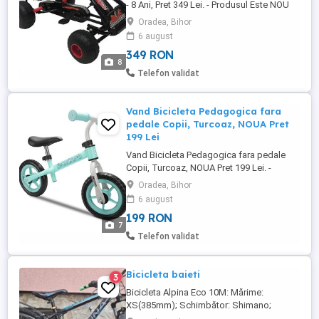
- 8 Ani, Pret 349 Lei. - Produsul Este NOU
Produsul este SIGILAT - Dimensiune
Oradea, Bihor
produs ambalat 95 x 70 x 27 cm Greutate
6 august
12 KG - Produsul necesita asamblare, el
349 RON
fiind pe bucati in ambalajul original. -
8
Culoare Negru cu Rosu - Pozele sunt reale.
Telefon validat
Tel: - Caracteristici ...
Vand Bicicleta Pedagogica fara
pedale Copii, Turcoaz, NOUA Pret
199 Lei
Vand Bicicleta Pedagogica fara pedale
Copii, Turcoaz, NOUA Pret 199 Lei. -
Balance Bike Ride-on, Bicicleta de
Oradea, Bihor
echilibru. - Toplife Draisienne 10 inchi,
6 august
Bicicleta Pedagogica fara pedale Copii,
199 RON
Turcoaz, NOUA in cutie. - Necesita
7
Montare sau Asamblare. - Detalii si
Telefon validat
specificatii: - Varsta intre 2 si 4 ani, ...
Bicicleta baieti
3
Bicicleta Alpina Eco 10M: Mărime:
XS(385mm); Schimbător: Shimano;
Telescop: SR Suntour; Cadran: aluminiu;