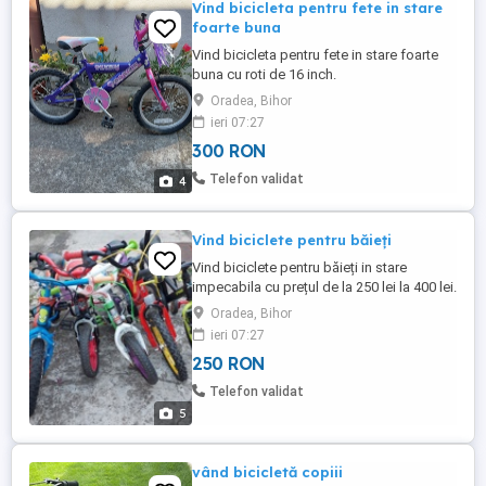
Vind bicicleta pentru fete in stare
foarte buna
Vind bicicleta pentru fete in stare foarte
buna cu roti de 16 inch.
Oradea, Bihor
ieri 07:27
300 RON
Telefon validat
4
Vind biciclete pentru băieți
Vind biciclete pentru băieți in stare
impecabila cu prețul de la 250 lei la 400 lei.
Oradea, Bihor
ieri 07:27
250 RON
Telefon validat
5
vând bicicletă copiii