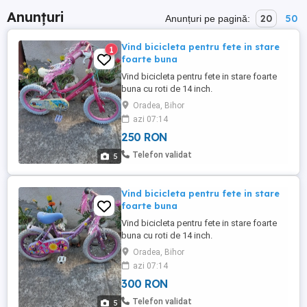
Anunțuri
20
50
Anunțuri pe pagină:
Vind bicicleta pentru fete in stare
1
foarte buna
Vind bicicleta pentru fete in stare foarte
buna cu roti de 14 inch.
Oradea, Bihor
azi 07:14
250 RON
Telefon validat
5
Vind bicicleta pentru fete in stare
foarte buna
Vind bicicleta pentru fete in stare foarte
buna cu roti de 14 inch.
Oradea, Bihor
azi 07:14
300 RON
Telefon validat
5