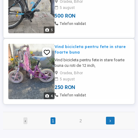
Oradea, Bihor
Stare utilizată(2 ani), unic propietar,
5 august
cumpărat nou din magazin și intraținută.
500 RON
Telefon validat
5
Vind bicicleta pentru fete in stare
foarte buna
Vind bicicleta pentru fete in stare foarte
buna cu roti de 12 inch,
Oradea, Bihor
5 august
250 RON
Telefon validat
4
›
‹
1
2