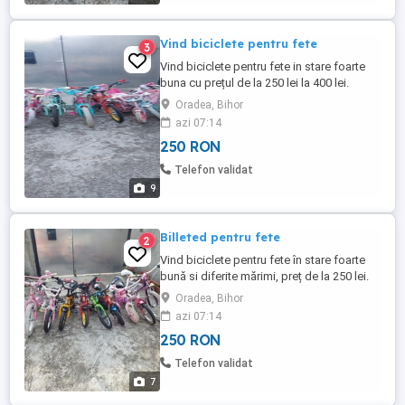
Vind biciclete pentru fete
3
Vind biciclete pentru fete in stare foarte
buna cu prețul de la 250 lei la 400 lei.
Oradea, Bihor
azi 07:14
250 RON
Telefon validat
9
Billeted pentru fete
2
Vind biciclete pentru fete în stare foarte
bună si diferite mărimi, preț de la 250 lei.
Oradea, Bihor
azi 07:14
250 RON
Telefon validat
7