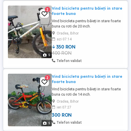
Vind bicicleta pentru băieți in stare
2
foarte buna
Vind bicicleta pentru băieți in stare foarte
buna cu roti de 20 inch.
Oradea, Bihor
azi 07:14
350 RON
400 RON
5
Telefon validat
Vind bicicleta pentru băieți in stare
2
foarte buna
Vind bicicleta pentru băieți in stare foarte
buna cu roti de 14 inch.
Oradea, Bihor
ieri 07:27
300 RON
Telefon validat
5