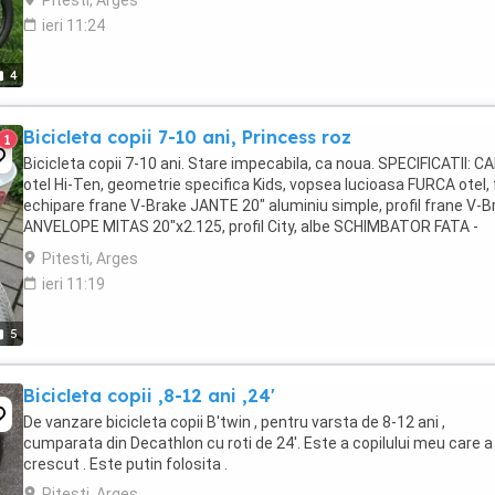
Pitesti, Arges
ieri 11:24
4
Bicicleta copii 7-10 ani, Princess roz
1
Bicicleta copii 7-10 ani. Stare impecabila, ca noua. SPECIFICATII: 
otel Hi-Ten, geometrie specifica Kids, vopsea lucioasa FURCA otel, f
echipare frane V-Brake JANTE 20" aluminiu simple, profil frane V-B
ANVELOPE MITAS 20"x2.125, profil City, albe SCHIMBATOR FATA -
SCHIMBATOR SPATE - MANETE ...
Pitesti, Arges
ieri 11:19
5
Bicicleta copii ,8-12 ani ,24'
De vanzare bicicleta copii B'twin , pentru varsta de 8-12 ani ,
cumparata din Decathlon cu roti de 24'. Este a copilului meu care a
crescut . Este putin folosita .
Pitesti, Arges