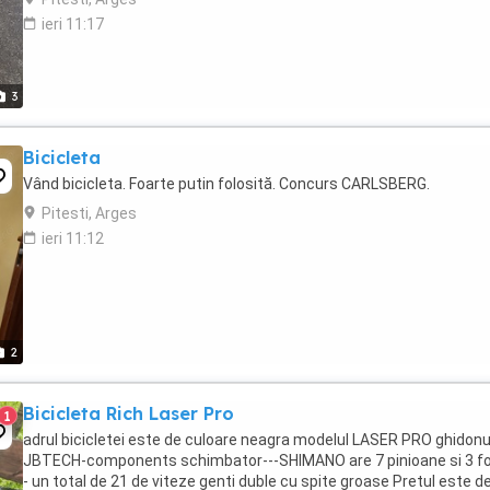
ieri 11:17
3
Bicicleta
Vând bicicleta. Foarte putin folosită. Concurs CARLSBERG.
Pitesti, Arges
ieri 11:12
2
Bicicleta Rich Laser Pro
1
adrul bicicletei este de culoare neagra modelul LASER PRO ghidonul
JBTECH-components schimbator---SHIMANO are 7 pinioane si 3 foli
- un total de 21 de viteze genti duble cu spite groase Pretul este d