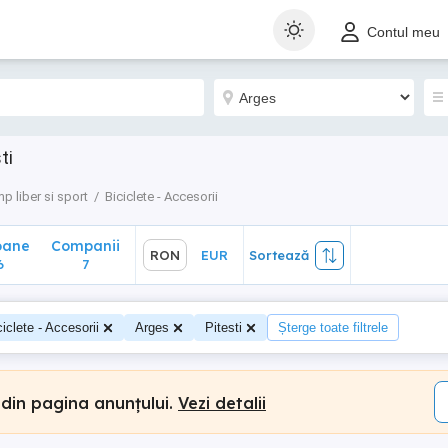
ane
Companii
RON
EUR
Sortează
Contul meu
7
ti
p liber si sport
Biciclete - Accesorii
oane
Companii
RON
EUR
Sortează
6
7
ciclete - Accesorii
Arges
Pitesti
Șterge toate filtrele
 din pagina anunțului.
Vezi detalii