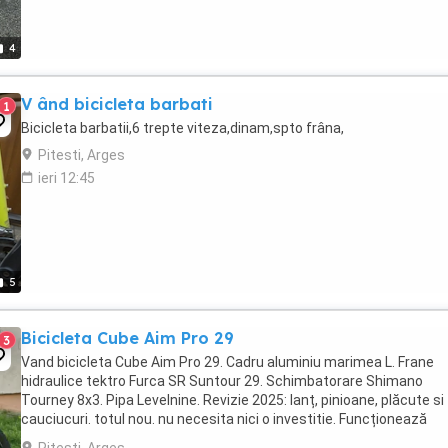
4
V ând bicicleta barbati
1
Bicicleta barbatii,6 trepte viteza,dinam,spto frâna,
Pitesti, Arges
ieri 12:45
5
Bicicleta Cube Aim Pro 29
3
Vand bicicleta Cube Aim Pro 29. Cadru aluminiu marimea L. Frane
hidraulice tektro Furca SR Suntour 29. Schimbatorare Shimano
Tourney 8x3. Pipa Levelnine. Revizie 2025: lanț, pinioane, plăcute si
cauciucuri. totul nou. nu necesita nici o investitie. Funcționează
excelent. Unic proprietar, dețin factura ...