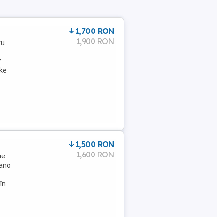
1,700 RON
1,900 RON
ru
*
ake
1,500 RON
1,600 RON
ne
mano
n
în