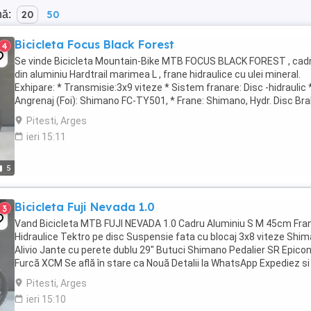
nă:
20
50
Bicicleta Focus Black Forest
4
Se vinde Bicicleta Mountain-Bike MTB FOCUS BLACK FOREST , cad
din aluminiu Hardtrail marimea L , frane hidraulice cu ulei mineral.
Exhipare: * Transmisie:3x9 viteze * Sistem franare: Disc -hidraulic 
Angrenaj (Foi): Shimano FC-TY501, * Frane: Shimano, Hydr. Disc Br
(160 160) * Furca: ROCK SHOX ...
Pitesti, Arges
ieri 15:11
5
Bicicleta Fuji Nevada 1.0
3
Vand Bicicleta MTB FUJI NEVADA 1.0 Cadru Aluminiu S M 45cm Fra
Hidraulice Tektro pe disc Suspensie fata cu blocaj 3x8 viteze Shi
Alivio Jante cu perete dublu 29" Butuci Shimano Pedalier SR Epico
Furcă XCM Se află în stare ca Nouă Detalii la WhatsApp Expediez si 
țară cu verificare colet ...
Pitesti, Arges
ieri 15:10