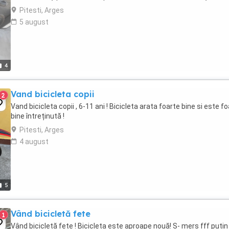
Pitesti, Arges
5 august
4
Vand bicicleta copii
2
Vand bicicleta copii , 6-11 ani ! Bicicleta arata foarte bine si este f
bine întreținută !
Pitesti, Arges
4 august
5
Vând bicicletă fete
1
Vând bicicletă fete ! Bicicleta este aproape nouă! S- mers fff putin