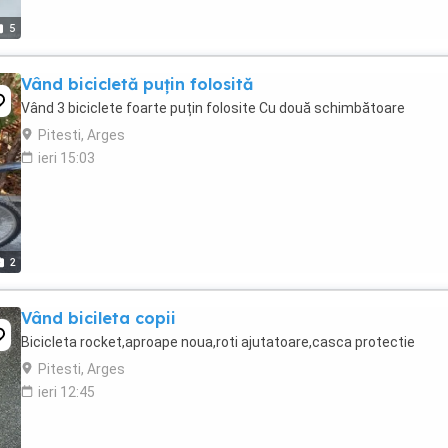
5
Vând bicicletă puțin folosită
Vând 3 biciclete foarte puțin folosite Cu două schimbătoare
Pitesti, Arges
ieri 15:03
2
Vând bicileta copii
Bicicleta rocket,aproape noua,roti ajutatoare,casca protectie
Pitesti, Arges
ieri 12:45