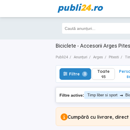
publi
24
.ro
Toate
Perso
Filtre
3
93
86
Biciclete - Accesorii Arges Pites
Publi24
Anunțuri
Arges
Pitesti
Tim
Toate
Pers
Filtre
3
93
8
→
Filtre active:
Timp liber si sport
Bi
Cumpără cu livrare, direct