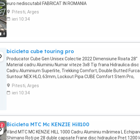
euro nediscutabil FABRICAT IN ROMANIA
Pitesti, Arges
ieri 10:34
6
bicicleta cube touring pro
Producator Cube Gen Unisex Colectie 2022 Dimensiune Roata 28"
Material cadru Aluminiu Numar viteze 3x8 Tip frana Hidraulica disc
Cadru Aluminium Superlite, Trekking Comfort, Double Butted Furca
Suntour NEX HLO, 63mm, Lockout Pipa CUBE Comfort Stem Pro,
31.8mm, Adjustable Ghidon CUBE Comfort Trail ...
Pitesti, Arges
ieri 10:34
Bicicleta MTC Mc KENZIE Hill100
2
Vând MTC MC KENZiE HILL 1000 Cadru Aluminiu mărimea L Echipar
Shimano Roți pe 28 duble capsate Frane disc hidraulice Preț 1200 l