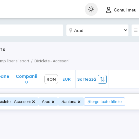
ane
Companii
RON
EUR
Sortează
Contul meu
0
ana
mp liber si sport
Biciclete - Accesorii
oane
Companii
RON
EUR
Sortează
0
ciclete - Accesorii
Arad
Santana
Șterge toate filtrele