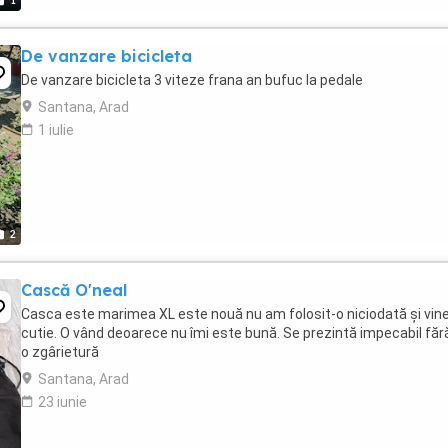
1
De vanzare bicicleta
De vanzare bicicleta 3 viteze frana an bufuc la pedale
Santana, Arad
1 iulie
2
Cască O'neal
Casca este marimea XL este nouă nu am folosit-o niciodată și vin
cutie. O vând deoarece nu îmi este bună. Se prezintă impecabil fără
o zgârietură
Santana, Arad
23 iunie