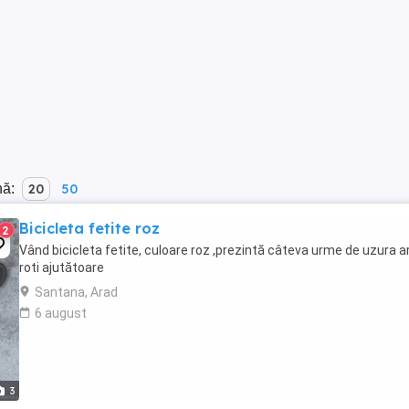
nă:
20
50
Bicicleta fetite roz
2
Vând bicicleta fetite, culoare roz ,prezintă câteva urme de uzura ar
roti ajutătoare
Santana, Arad
6 august
3