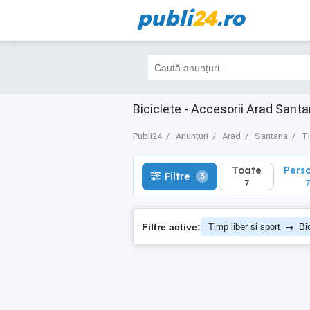
publi
24
.ro
Toate
Perso
Filtre
3
7
7
Biciclete - Accesorii Arad Sant
Publi24
Anunțuri
Arad
Santana
Ti
Toate
Pers
Filtre
3
7
7
→
Filtre active:
Timp liber si sport
Bi