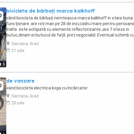
bicicleta de bărbați marca kalkhoff
vând bicicleta de bărbați nemteasca marca kalkhoff in stare buna
funcționare. are roți mari pe 28 de inci,cadru mare pentru persoan
înalte. este echipată cu elemente reflectorizante.,are 7 viteze in
butuc,dinam in butucul de față. preț negociabil. Eventual schimb c
diverse.. aștept oferte.
Santana, Arad
21 iulie
5
de vanzare
vand bicicleta electrica koga cu încărcator
Santana, Arad
20 iulie