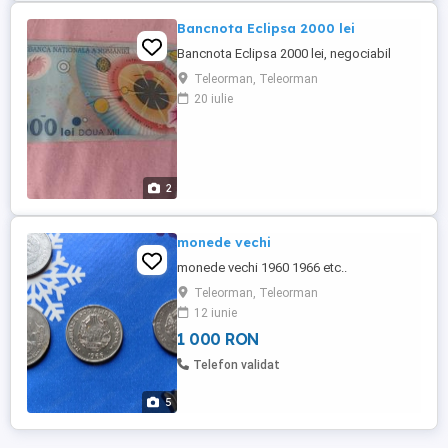
Bancnota Eclipsa 2000 lei
Bancnota Eclipsa 2000 lei, negociabil
Teleorman, Teleorman
20 iulie
2
monede vechi
monede vechi 1960 1966 etc..
Teleorman, Teleorman
12 iunie
1 000 RON
Telefon validat
5