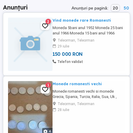
Anunțuri
20
50
Anunțuri pe pagină:
Vind monede rare Romanesti
2
Moneda 5bani anul 1952 Moneda 25 bani
anul 1966 Moneda 15 bani anul 1966
Moneda 1 leu anul 1966 9 buc Moneda
Teleorman, Teleorman
1leu anul 1992. Preturile sint cele la pretul
29 iulie
zilei !
150 000 RON
Telefon validat
Monede romanesti vechi
1
Monede romanesti vechi si monede
Grecia, Spania, Turcia, Italia, Sua, Uk ,
negociabil
Teleorman, Teleorman
28 iulie
4