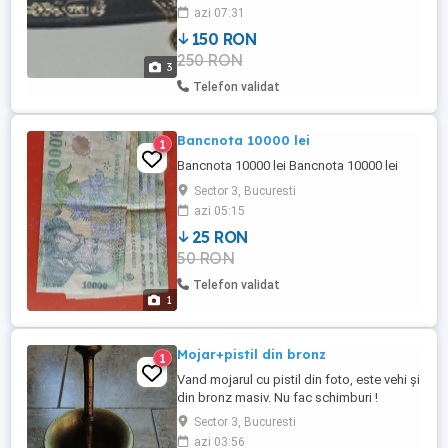
azi 07:31
150 RON
250 RON
3
Telefon validat
Bancnota 10000 lei
1
Bancnota 10000 lei Bancnota 10000 lei
Sector 3, Bucuresti
azi 05:15
25 RON
50 RON
Telefon validat
1
Mojar+pistil din bronz
1
Vand mojarul cu pistil din foto, este vehi și
din bronz masiv. Nu fac schimburi !
Sector 3, Bucuresti
azi 03:56