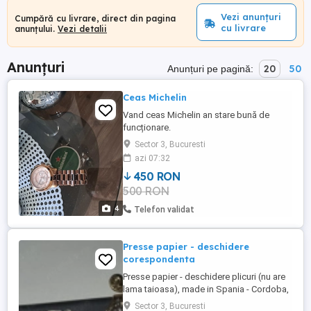
Vezi anunțuri
Cumpără cu livrare, direct din pagina
cu livrare
anunțului.
Vezi detalii
Anunțuri
20
50
Anunțuri pe pagină:
Ceas Michelin
Vand ceas Michelin an stare bună de
funcționare.
Sector 3, Bucuresti
azi 07:32
450 RON
500 RON
4
Telefon validat
Presse papier - deschidere
corespondenta
Presse papier - deschidere plicuri (nu are
lama taioasa), made in Spania - Cordoba,
dimensiuni: lungime - 25 cm
Sector 3, Bucuresti