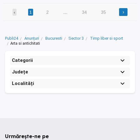
›
‹
1
2
…
34
35
Publi24
Anunțuri
Bucuresti
Sector 3
Timp liber si sport
Arta si antichitati
Categorii
Județe
Localități
Urmărește-ne pe