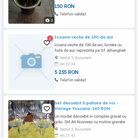
150 RON
Telefon validat
2
Icoana veche de 100 de ani
1
Icoana veche de 100 de ani, lucrata cu
foita de aur, reprezinta pe Sf. Arhangheli
Mihail si Gavril. Pret 1000 de Euro.
Sector 3, Bucuresti
ieri 22:34
5 255 RON
Telefon validat
Set deosebit 5 pahare de vin -
Vintage Toscana. 149 RON
Un model deosebit si complex gravat cu
grâu. Stil Art Nouveau cu motive gravate
din frunze sau grâu. Aceste modele au
Sector 3, Bucuresti
fost produse de mărci precum Noritake
ieri 21:43