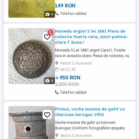
Sasaki și Eamon Glass Ireland în anii 1960
149 RON
și 1990. Ma puteti contacta cu mesaj aici
sau pe email : . Predarea se face numai
Telefon validat
4
personal in Bucuresti ...
Moneda argint 5 lei 1881 Piesa de
2
colectie foarte rara, zimti-patina-
stare f .buna !
Moneda 5 Lei 1881 argint Carol I. Foarte
rara in aceasta stare. Piesa de colectie, nu
este curatata, zimti patina stare foarte
Sector 3, Bucuresti
buna! Moneda are margine cu zimti,
ieri 21:42
valoare nominala 5 Lei, ROMANIA, anul
950 RON
1881, stema Romaniei, litera B si spic de
4
1,050 RON
grau, inscriptia CAROL I REGELE
ROMANIEI.
Telefon validat
Primus, veche masina de gatit cu
cherosen kerogaz 1950
Veche masina de gatit cu kerosen
(kerogaz Conform fotografiilor atașate
Dimensiuni 28x23 cm Numai livrare
Sector 3, Bucuresti