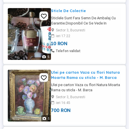
Sticle De Colectie
Sticlele Sunt Fara Semn De Ambalaj Cu
Garantie.Disponibil Ce Se Vede In
Poze.Poza 1-2-3-De Vanzare 2 Sticle
Sector 3, Bucuresti
Goale Si Un Pahar Aniversar -BCR Leasing
ieri 17:22
-Una Este TEZAUR DIVIN 10 ANI X.O, 0,7
10 RON
L,Si A Doua Este BARDAR DIVIN 5 ANI
VSOP 0,7 L.Ambele Sticle,Au Dop De Pluta
Telefon validat
Intern Cu Capac Plastic Extern,Sunt ...
5
Ulei pe carton Vaza cu flori Natura
Moarta Rama cu sticla - M. Barca
Ulei pe carton Vaza cu flori Natura Moarta
Rama cu sticla - M. Barca
Sector 3, Bucuresti
ieri 16:45
700 RON
1