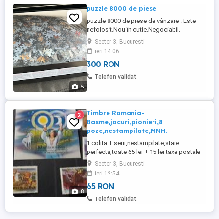
puzzle 8000 de piese
puzzle 8000 de piese de vânzare . Este
nefolosit.Nou în cutie.Negociabil.
Sector 3, Bucuresti
ieri 14:06
300 RON
Telefon validat
5
Timbre Romania-
2
Basme,jocuri,pionieri,8
poze,nestampilate,MNH.
1 colita + serii,nestampilate,stare
perfecta,toate 65 lei + 15 lei taxe postale
pt.provincie.Pret bFIX.
Sector 3, Bucuresti
ieri 12:54
65 RON
8
Telefon validat