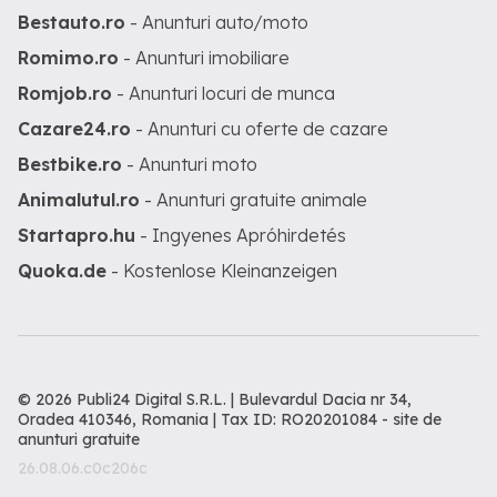
Bestauto.ro
- Anunturi auto/moto
Romimo.ro
- Anunturi imobiliare
Romjob.ro
- Anunturi locuri de munca
Cazare24.ro
- Anunturi cu oferte de cazare
Bestbike.ro
- Anunturi moto
Animalutul.ro
- Anunturi gratuite animale
Startapro.hu
- Ingyenes Apróhirdetés
Quoka.de
- Kostenlose Kleinanzeigen
© 2026 Publi24 Digital S.R.L. | Bulevardul Dacia nr 34,
Oradea 410346, Romania | Tax ID: RO20201084 -
site de
anunturi gratuite
26.08.06.c0c206c