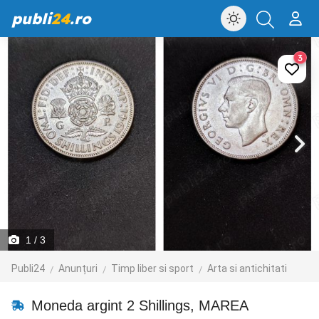
publi
24
.ro
3
1
/ 3
Publi24
Anunțuri
Timp liber si sport
Arta si antichitati
Moneda argint 2 Shillings, MAREA