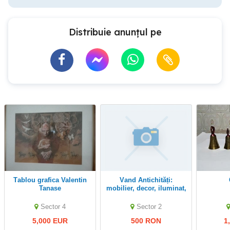
Distribuie anunțul pe
Tablou grafica Valentin
Vand Antichități:
Tanase
mobilier, decor, iluminat,
sticlarie, argintarie
Sector 4
Sector 2
5,000 EUR
500 RON
1