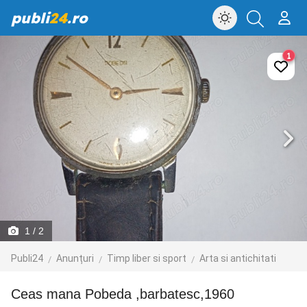
publi
24
.ro
1
1
/ 2
Publi24
Anunțuri
Timp liber si sport
Arta si antichitati
Ceas mana Pobeda ,barbatesc,1960