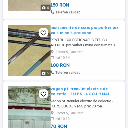
150 RON
5
Telefon validat
instrumente de scris pix parker pix
cu 4 mine 4 creioane
PENTRU COLECTIONARI CITITI CU
ATENTIE pix parker ( mina consumata )
pix cu 4 mine ( nu stiu daca functioneaza -
Sector 5, Bucuresti
fara mine ) 4 creioane nefolosite totul la
ieri 10:14
pachet 100 ron poze reale
100 RON
Telefon validat
5
vagon pt. trenulet electric de
colectie - I.U.P.S LUGOJ 9 MAI
vagon pt. trenulet electric de colectie -
I.U.P.S LUGOJ 9 MAI pret 70 ron
Sector 5, Bucuresti
ieri 10:13
70 RON