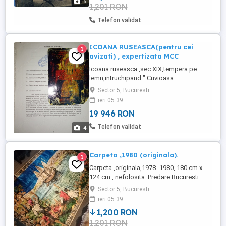
5
1,201 RON
Telefon validat
ICOANA RUSEASCA(pentru cei
1
avizati) , expertizata MCC
Icoana ruseasca ,sec XIX,tempera pe
lemn,intruchipand " Cuvioasa
Marina",expertizata 2006 , expert V. Bulat
Sector 5, Bucuresti
expert MCC.
ieri 05:39
19 946 RON
Telefon validat
4
Carpeta ,1980 (originala).
1
Carpeta ,originala,1978 -1980, 180 cm x
124 cm., nefolosita. Predare Bucuresti
Sector 5, Bucuresti
ieri 05:39
1,200 RON
1,201 RON