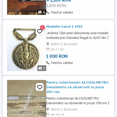
1,100 RON
1,300 RON
4
Telefon validat
Medalie Carol I 1913
2
-Avântul Țării este denumirea unei medalii
instituite prin Decretul Regal nr. 6247 din 7
noiembrie 1913, care a fost decernată
Sector 5, Bucuresti
tuturor militarilor și civililor participanți la
ieri 11:55
Campania din 1913, fiind singura
1 000 RON
decorație oficială dedicată războiului din
1913. -Prefer adevaratii colectionari !
Telefon validat
2
Pentru colectionari ALCOOLMETRU
Densimetru ce observati in poze
150 ron
Pentru colectionari ALCOOLMETRU
Densimetru ce observati in poze 150 ron 2
bucati lungi 9 bucati scurte ce se afla in
Sector 5, Bucuresti
poze pret 150 ron
ieri 10:14