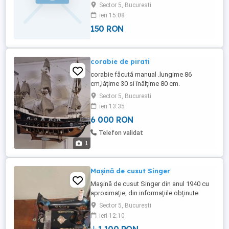
Sector 5, Bucuresti
ieri 15:08
150 RON
corabie de pirati
corabie făcută manual .lungime 86
cm,lățime 30 si înălțime 80 cm.
Sector 5, Bucuresti
ieri 13:35
6 000 RON
Telefon validat
1
Mașină de cusut Singer
Mașină de cusut Singer din anul 1940 cu
aproximație, din informațiile obținute.
Arată foarte bine, singurul defect pe care îl
Sector 5, Bucuresti
are este suveica care încurcă ață.
ieri 12:10