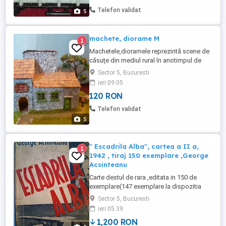
Telefon validat
5
machete, diorame M
1
Machetele,dioramele reprezintă scene de
căsuțe din mediul rural în anotimpul de
vară sau iarnă cu personaje specifice
Sector 5, Bucuresti
zonei și case la munte în Italia .La bază au
ieri 09:05
un orificiu ce permite iluminarea
120 RON
Telefon validat
5
" Escadrila Alba", cartea a II a,
1
1942 , tiraj 150 exemplare ,George
Acsinteanu
Carte destul de rara ,editata in 150 de
exemplare(147 exemplare la dispozitia
librariilor) , cu dedicatie si semnatura
Sector 5, Bucuresti
autor . Predarea se v a face in Bucuresti
ieri 05:39
,13 Septembrie.
1,200 RON