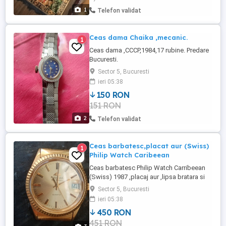
1
Telefon validat
Ceas dama Chaika ,mecanic.
1
Ceas dama ,CCCP,1984,17 rubine. Predare
Bucuresti.
Sector 5, Bucuresti
ieri 05:38
150 RON
151 RON
2
Telefon validat
Ceas barbatesc,placat aur (Swiss)
1
Philip Watch Caribeean
Ceas barbatesc Philip Watch Carribeean
(Swiss) 1987 ,placaj aur ,lipsa bratara si
baterie(quartz). Predare Bucuresti
Sector 5, Bucuresti
ieri 05:38
450 RON
451 RON