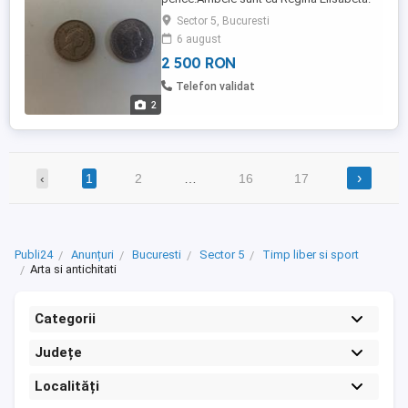
Sector 5, Bucuresti
6 august
2 500 RON
Telefon validat
2
›
‹
1
2
…
16
17
Publi24
Anunțuri
Bucuresti
Sector 5
Timp liber si sport
Arta si antichitati
Categorii
Județe
Localități