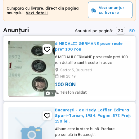
Vezi anunțuri
Cumpără cu livrare, direct din pagina
cu livrare
anunțului.
Vezi detalii
Anunțuri
20
50
Anunțuri pe pagină:
6 MEDALII GERMANE poze reale
pret 100 ron
6 MEDALII GERMANE poze reale pret 100
ron detaliile sunt trecute in poze
Sector 5, Bucuresti
ieri 20:49
100 RON
Telefon validat
2
București - de Hedy Loffler. Editura
Sport-Turism, 1984. Pagini: 577. Preț:
150 lei.
Album este în stare bună. Predare
personală în București.