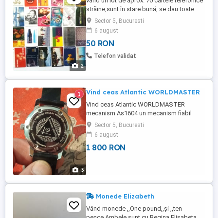
vând un lot de aprox. 70 cartele telefonice
străine,sunt în stare bună, se dau toate
împreună la prețul de 50 lei, nu vând
Sector 5, Bucuresti
separat, ofer transport gratis București,
6 august
trimit cu poșta (cu plata integrală în avans)
50 RON
în provincie, preț 50 lei
Telefon validat
2
Vind ceas Atlantic WORLDMASTER
1
Vind ceas Atlantic WORLDMASTER
mecanism As1604 un mecanism fiabil
recunoscut de colecționari. Diametru mare
Sector 5, Bucuresti
39 fără coronita ,carcasa inox . Ceasul
6 august
arată ca din magazin. Preț 1800 lei
1 800 RON
3
Monede Elizabeth
Vând monede ,,One pound,,și ,,ten
pence.Ambele sunt cu Regina Elisabeta.