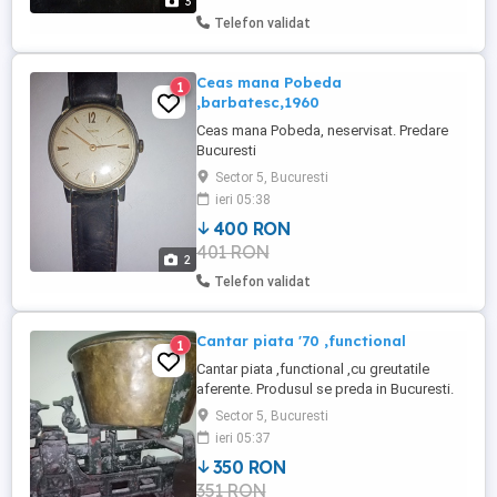
3
Telefon validat
Ceas mana Pobeda
1
,barbatesc,1960
Ceas mana Pobeda, neservisat. Predare
Bucuresti
Sector 5, Bucuresti
ieri 05:38
400 RON
401 RON
2
Telefon validat
Cantar piata '70 ,functional
1
Cantar piata ,functional ,cu greutatile
aferente. Produsul se preda in Bucuresti.
Sector 5, Bucuresti
ieri 05:37
350 RON
351 RON