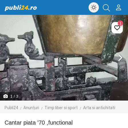
publi
24
.ro
1
1
/ 3
Publi24
Anunțuri
Timp liber si sport
Arta si antichitati
Cantar piata '70 ,functional