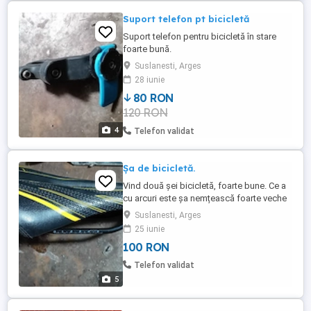
Suport telefon pt bicicletă
Suport telefon pentru bicicletă în stare
foarte bună.
Suslanesti, Arges
28 iunie
80 RON
120 RON
4
Telefon validat
Șa de bicicletă.
Vind două șei bicicletă, foarte bune. Ce a
cu arcuri este șa nemțească foarte veche
dar arată ca nouă, vintage Brooks, din
Suslanesti, Arges
piele ,preț 250 lei, iar cealaltă Syncros 120
25 iunie
lei. Șeile sînt ca și noi, arată și sînt
100 RON
impecabile.
Telefon validat
5