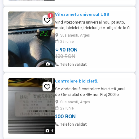
Vitezometu universal USB
1
Vind vitezometru universal nou, pt auto,
moto, biciclete ,tricicluri ,etc. Afișaj de la 0
la 180km la oră . Funcție dublă gps. Se
Suslanesti, Arges
conectează la usb, și gata. Preț 90 lei.
29 iunie
90 RON
100 RON
2
Telefon validat
Controlere bicicletă.
Se vinde două controlere bicicletă ,unul
de 36v si altul de 48v noi. Preț 200 lei
amîndouă.
Suslanesti, Arges
29 iunie
100 RON
Telefon validat
4