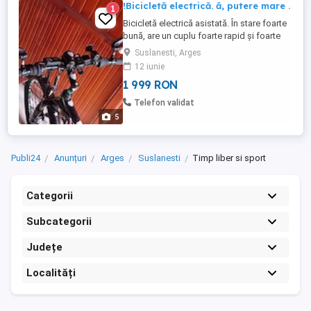
!Bicicletă electrică. ă, putere mare .
1
Bicicletă electrică asistată. În stare foarte
bună, are un cuplu foarte rapid și foarte
puternic. Se poate urca orice pantă, foarte
Suslanesti, Arges
ușor. Motor pe roata spate, cel mai fiabil
12 iunie
motor. Încărcător. Autonomie destul de
1 999 RON
mare . (100km), in mod asistat ,(50km)
mod acceleratie. Are 36v , 360wh.
Telefon validat
Suspensii față, ...
5
Publi24
Anunțuri
Arges
Suslanesti
Timp liber si sport
Categorii
Subcategorii
Județe
Localități