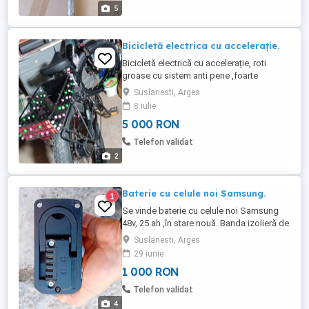
5
Bicicletă electrica cu accelerație.
Bicicletă electrică cu accelerație, roti
groase cu sistem anti pene ,foarte
robustă, cu baterie noua de 54 v 20 ah,
Suslanesti, Arges
plus altă baterie tot de 54v 20 ah , refăcută
8 iulie
cu celule noi. Bicicleta arată foarte bine,
5 000 RON
foarte îngrijită, cauciucuri antigene, noi
frine noi ,etc. Cu ambele baterii are o
Telefon validat
autonomie ...
2
Baterie cu celule noi Samsung.
1
Se vinde baterie cu celule noi Samsung
48v, 25 ah ,în stare nouă. Banda izolieră de
pe ia e pusă să nu zornăie in cadrul
Suslanesti, Arges
bicicletei . Preț 1000 lei fix.
29 iunie
1 000 RON
Telefon validat
4