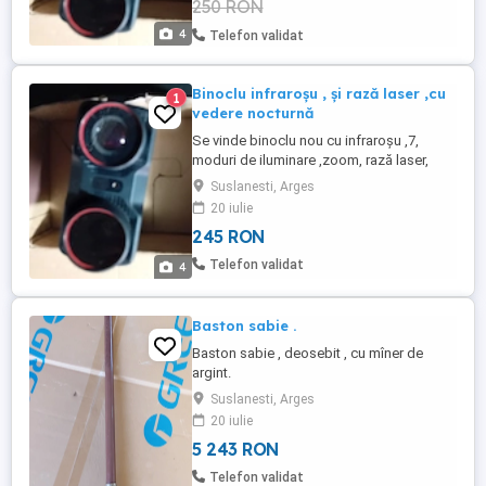
250 RON
4
Telefon validat
Binoclu infraroșu , și rază laser ,cu
1
vedere nocturnă
Se vinde binoclu nou cu infraroșu ,7,
moduri de iluminare ,zoom, rază laser,
orificiu card 32 GB, filmează și
Suslanesti, Arges
fotografiază. Preț 245lei.
20 iulie
245 RON
Telefon validat
4
Baston sabie .
Baston sabie , deosebit , cu mîner de
argint.
Suslanesti, Arges
20 iulie
5 243 RON
Telefon validat