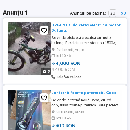
Anunțuri
20
50
Anunțuri pe pagină:
URGENT ! Bicicletă electrica motor
Bafang.
Se vinde bicicletă electrică cu motor
bafang. Bicicleta are motor nou 1500w,
baterie nouă 48v , 25 amperi, camere și
Suslanesti, Arges
cauciucuri noi Michelin, frine hidraulice pe
ieri 10:46
lichid, faruri și lumini spate funcționale ,
4,000 RON
schimbătoare de viteze perfect
4,400 RON
funcționale, roți pe 26 inchi. Preț 4000 lei.
5
Dispune de un displey ...
Telefon validat
Lanternă foarte puternică . Coba
Se vinde lanternă nouă Coba, cu led
cob,300w, foarte puternică. Bate perfect
pe distanță de 1200 m. Lumină impecabilă
Suslanesti, Arges
. Două,butoane, din care unul turbo. După
ieri 10:46
ce se oprește, fosforul din lupă , stă
300 RON
aprins cîteva ore).Are 8 acumulatori de 4,2