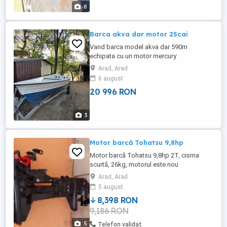
8
Barca akva dar motor 25cai
Vand barca model akva dar 590m
echipata cu un motor mercury
25cai(maxim recomandat de fabricantul
Arad, Arad
barci) barca este in stare impecabila
6 august
noua! Sistem audio incorporat. Jumatatea
20 996 RON
barcii exterioare este vopsita cu vopsea
speciala antialge. Barca se vinde fara
peridoc pretul este fixxx nu negociez.
3
Detin ...
Motor barcă Tohatsu 9,8hp
Motor barcă Tohatsu 9,8hp 2T, cisma
scurtă, 26kg, motorul este nou
din2023,funcționează perfect, pot trimite
Arad, Arad
filmare pe whatsapp, acte,mai multe
5 august
detalii la telefon .
8,398 RON
9,186 RON
5
Telefon validat