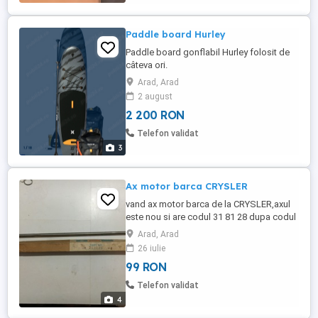
Paddle board Hurley
Paddle board gonflabil Hurley folosit de
câteva ori.
Arad, Arad
2 august
2 200 RON
Telefon validat
3
Ax motor barca CRYSLER
vand ax motor barca de la CRYSLER,axul
este nou si are codul 31 81 28 dupa codul
aceste il puteti gasi pe net la ce parte a
Arad, Arad
motorului se foloseste.Pretul este FIX.
26 iulie
99 RON
Telefon validat
4