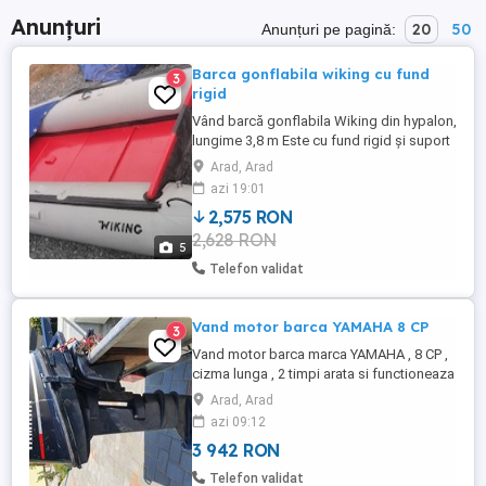
Anunțuri
20
50
Anunțuri pe pagină:
Barca gonflabila wiking cu fund
3
rigid
Vând barcă gonflabila Wiking din hypalon,
lungime 3,8 m Este cu fund rigid și suport
pt motor. Capacitate 4-6 persoane. Barca
Arad, Arad
este nouă, nu a fost folosita pe apă
azi 19:01
niciodată. Se vinde exact cum se vede în
2,575 RON
poze, nu am alte accesorii în afară de
2,628 RON
husele pentru barcă și pentru panourile de
5
la fund. Pachetul ...
Telefon validat
Vand motor barca YAMAHA 8 CP
3
Vand motor barca marca YAMAHA , 8 CP ,
cizma lunga , 2 timpi arata si functioneaza
foarte bine , canistra benzina 20 LT ofer si
Arad, Arad
inaltator suport motor
azi 09:12
3 942 RON
Telefon validat