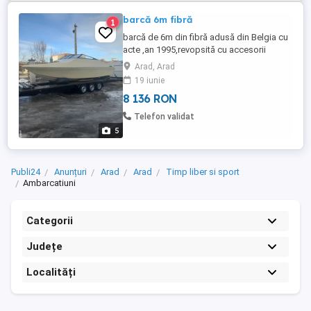
barcă 6m fibră
1
barcă de 6m din fibră adusă din Belgia cu
acte ,an 1995,revopsită cu accesorii
interioare fără motor.
Arad, Arad
19 iunie
8 136 RON
Telefon validat
5
Publi24
Anunțuri
Arad
Arad
Timp liber si sport
Ambarcatiuni
Categorii
Județe
Localități