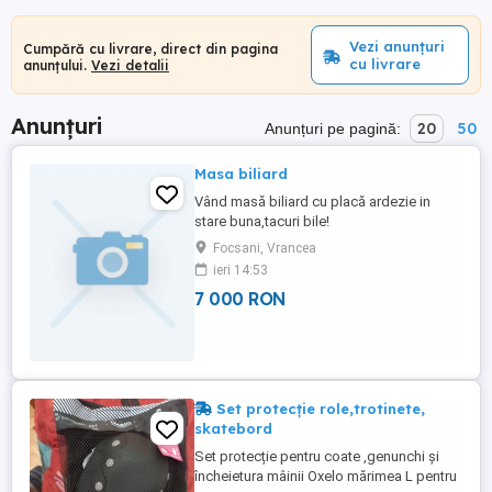
Vezi anunțuri
Cumpără cu livrare, direct din pagina
cu livrare
anunțului.
Vezi detalii
Anunțuri
20
50
Anunțuri pe pagină:
Masa biliard
Vând masă biliard cu placă ardezie in
stare buna,tacuri bile!
Focsani, Vrancea
ieri 14:53
7 000 RON
Set protecție role,trotinete,
skatebord
Set protecție pentru coate ,genunchi și
încheietura mâinii Oxelo mărimea L pentru