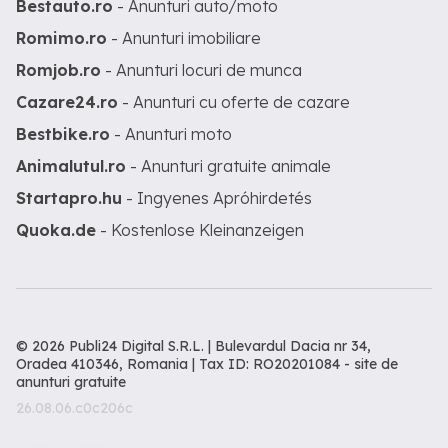
Bestauto.ro
- Anunturi auto/moto
Romimo.ro
- Anunturi imobiliare
Romjob.ro
- Anunturi locuri de munca
Cazare24.ro
- Anunturi cu oferte de cazare
Bestbike.ro
- Anunturi moto
Animalutul.ro
- Anunturi gratuite animale
Startapro.hu
- Ingyenes Apróhirdetés
Quoka.de
- Kostenlose Kleinanzeigen
© 2026 Publi24 Digital S.R.L. | Bulevardul Dacia nr 34,
Oradea 410346, Romania | Tax ID: RO20201084 -
site de
anunturi gratuite
26.08.06.c0c206c