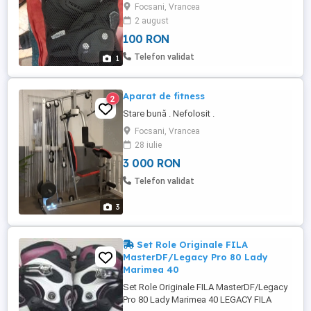
role,trotinete și skateboard
Focsani, Vrancea
2 august
100 RON
Telefon validat
1
Aparat de fitness
2
Stare bună . Nefolosit .
Focsani, Vrancea
28 iulie
3 000 RON
Telefon validat
3
Set Role Originale FILA
MasterDF/Legacy Pro 80 Lady
Marimea 40
Set Role Originale FILA MasterDF/Legacy
Pro 80 Lady Marimea 40 LEGACY FILA