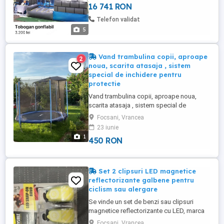
16 741 RON
Telefon validat
5
Vand trambulina copii, aproape
2
noua, scarita atasaja , sistem
special de inchidere pentru
protectie
Vand trambulina copii, aproape noua,
scarita atasaja , sistem special de
inchidere pentru protectie
Focsani, Vrancea
23 iunie
1
450 RON
Set 2 clipsuri LED magnetice
reflectorizante galbene pentru
ciclism sau alergare
Se vinde un set de benzi sau clipsuri
magnetice reflectorizante cu LED, marca
Physible, utilizate pentru creșterea
Focsani, Vrancea