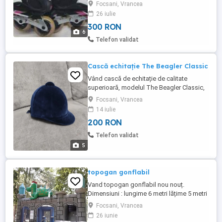
LADY (roz-negru) Roți: 80mm / 82A x 4
Focsani, Vrancea
Rulmenti: ABEC 5 Căptușeala cu
26 iulie
tehnologia AirFlow de la Fila Skates oferă
300 RON
piciorului respirabilitate și confort maxim
6
Căptușeala se adaptează ergonomiei
Telefon validat
piciorului O rolă ușoară, manevrabilă, ...
Cască echitație The Beagler Classic
Vând cască de echitație de calitate
superioară, modelul The Beagler Classic,
fabricată în Marea Britanie. Este o cască
Focsani, Vrancea
elegantă și sigură, perfectă pentru
14 iulie
pasionații de călărie, indiferent de nivelul
200 RON
de experiență.
Telefon validat
5
topogan gonflabil
Vand topogan gonflabil nou nouț.
Dimensiuni : lungime 6 metri lățime 5 metri
inaltime 5 metri. Este nefolosit. Relații la
Focsani, Vrancea
telefon
26 iunie