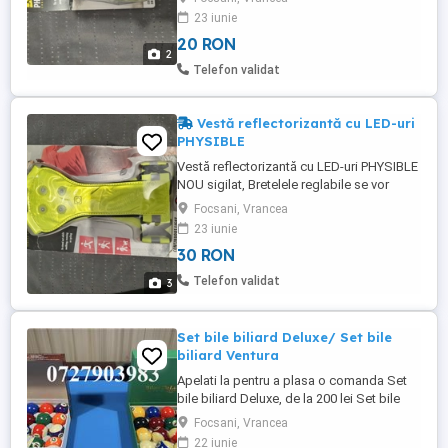
vizibilității în timpul activităților nocturne.
23 iunie
Tip: Bandă magnetică cu LED-uri, de
20 RON
culoare galbenă. Utilizare: Potrivite pentru
2
alergare, mers pe jos sau ciclism, pentru a
Telefon validat
ieși în ...
Vestă reflectorizantă cu LED-uri
PHYSIBLE
Vestă reflectorizantă cu LED-uri PHYSIBLE
NOU sigilat, Bretelele reglabile se vor
potrivi oricarei siluete, iar culoarea neon si
Focsani, Vrancea
benzile reflectorizante va sporesc
23 iunie
vizibilitatea. Vesta are 4 lumini LED
30 RON
incorporate (fata si spate), pentru a
asigura o vizibilitate mai buna in aer liber
Telefon validat
3
dupa apusul soarelui. ...
Set bile biliard Deluxe/ Set bile
biliard Ventura
Apelati la pentru a plasa o comanda Set
bile biliard Deluxe, de la 200 lei Set bile
biliard Ventura, de la 150 lei
Focsani, Vrancea
22 iunie