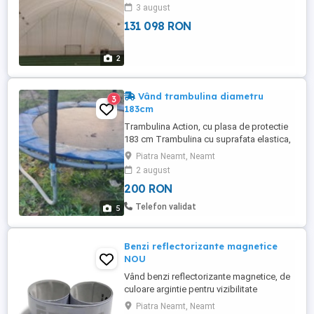
3 august
131 098 RON
2
Vând trambulina diametru
3
183cm
Trambulina Action, cu plasa de protectie
183 cm Trambulina cu suprafata elastica,
diametrul de 183 cml. Ideala pentru a fi
Piatra Neamt, Neamt
folosita in curte, fiind foarte rezistenta apa
2 august
si UV. - Extra siguranta: Pentru siguranta
200 RON
sporita, stalpii de sustinerea plasei nu
ating pamantul; - Extra calitate: Materialul
Telefon validat
5
...
Benzi reflectorizante magnetice
NOU
Vând benzi reflectorizante magnetice, de
culoare argintie pentru vizibilitate
crescută, recomandate noaptea sau la
Piatra Neamt, Neamt