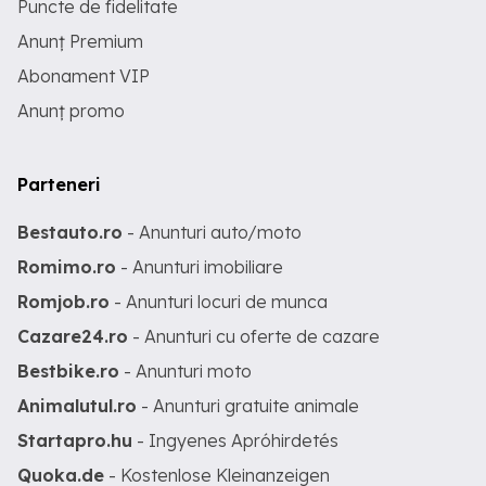
Puncte de fidelitate
Anunț Premium
Abonament VIP
Anunț promo
Parteneri
Bestauto.ro
- Anunturi auto/moto
Romimo.ro
- Anunturi imobiliare
Romjob.ro
- Anunturi locuri de munca
Cazare24.ro
- Anunturi cu oferte de cazare
Bestbike.ro
- Anunturi moto
Animalutul.ro
- Anunturi gratuite animale
Startapro.hu
- Ingyenes Apróhirdetés
Quoka.de
- Kostenlose Kleinanzeigen