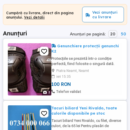
Vezi anunțuri
Cumpără cu livrare, direct din pagina
cu livrare
anunțului.
Vezi detalii
Anunțuri
20
50
Anunțuri pe pagină:
Genunchiere protecții genunchi
K2
Protecțiile se prezintă într-o condiție
perfectă, fiind folosite o singură dată.
Sunt confortabile, moi, bine aerisite.
Piatra Neamt, Neamt
Prezintă la zona de impact principală o
ieri 15:35
ușoară amortizare.
100 RON
Telefon validat
3
Tacuri biliard Yeni Rivaldo, toate
culorile disponibile pe stoc
Tacuri biliard Yeni Rivaldo, cu filet, diverse
culori, de la 65 lei Pentru plasări de