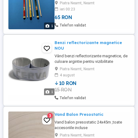
comenzi pentru accesorii biliard sau
Piatra Neamt, Neamt
închirieri și reparații mese biliard apelați la
ieri 00:23
.
65 RON
Telefon validat
1
Benzi reflectorizante magnetice
NOU
Vând benzi reflectorizante magnetice, de
culoare argintie pentru vizibilitate
crescută, recomandate noaptea sau la
Piatra Neamt, Neamt
umbra. Util pentru bicicliști, moto sau
4 august
sporturi de iarnă etc. Lungime 30 cm buc.
10 RON
Un produs NOU, modern, calitativ, durabil
15 RON
și practic utilizatorului. Prețul (fix) este de
1
numai 10 de lei. ...
Telefon validat
Vand Balon Presostatic
3
Vand balon presostatic 24x45m ,toate
accesoriile incluse
Piatra Neamt, Neamt