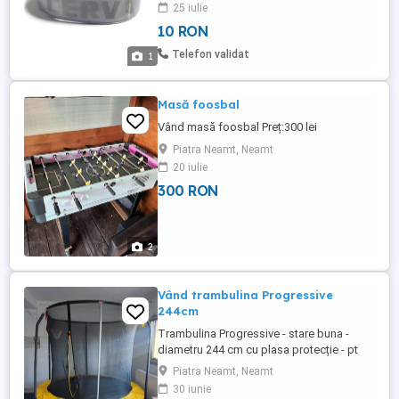
umbra. Util pentru bicicliști, moto sau
25 iulie
sporturi de iarnă etc. Lungime 30 cm buc.
10 RON
Un produs NOU, modern, calitativ, durabil
și practic utilizatorului. Prețul (fix) este de
Telefon validat
1
numai 10 de lei ...
Masă foosbal
Vând masă foosbal Preț:300 lei
Piatra Neamt, Neamt
20 iulie
300 RON
2
Vând trambulina Progressive
244cm
Trambulina Progressive - stare buna -
diametru 244 cm cu plasa protecție - pt
greutate max 150 kg
Piatra Neamt, Neamt
30 iunie