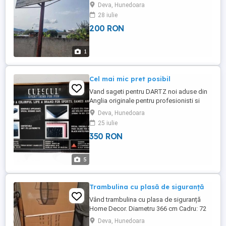
Deva, Hunedoara
28 iulie
200 RON
1
Cel mai mic pret posibil
Vand sageti pentru DARTZ noi aduse din
Anglia originale pentru profesionisti si
amatori .Detalii la tel.
Deva, Hunedoara
25 iulie
350 RON
5
Trambulina cu plasă de siguranță
Vând trambulina cu plasa de siguranță
Home Decor. Diametru 366 cm Cadru: 72
arcuri din zinc, picioare galvanizate 4
Deva, Hunedoara