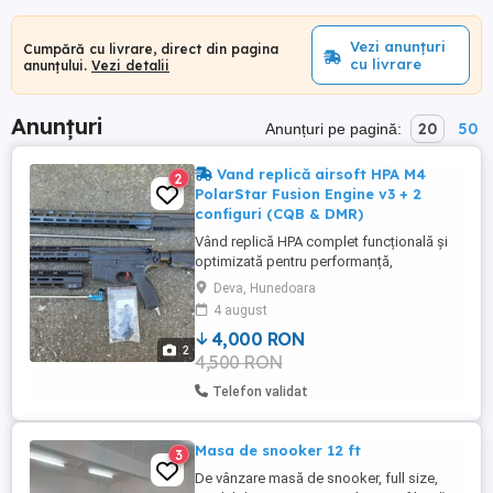
Vezi anunțuri
Cumpără cu livrare, direct din pagina
cu livrare
anunțului.
Vezi detalii
Anunțuri
20
50
Anunțuri pe pagină:
Vand replică airsoft HPA M4
2
PolarStar Fusion Engine v3 + 2
configuri (CQB & DMR)
Vând replică HPA complet funcțională și
optimizată pentru performanță,
compatibilă cu orice setup de joc: CQB,
Deva, Hunedoara
Assault sau DMR. Configurație generală:
4 august
Body Krytac robust cu două uppere
4,000 RON
dedicate: Upper 10 cu handguard tactic
2
4,500 RON
configurat pentru CQB assault Upper 18
cu handguard lung configurat ...
Telefon validat
Masa de snooker 12 ft
3
De vânzare masă de snooker, full size,