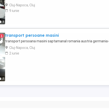
privat sau de taxi in functie de cererea clientului. Ofer ...
Cluj-Napoca, Cluj
9 iunie
3
transport persoane masini
1
transport persoana masini saptamanal romania austria germania 
Cluj-Napoca, Cluj
2 iunie
7