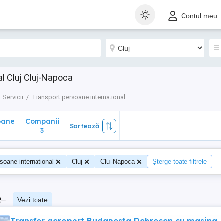
ane
Companii
Sortează
Contul meu
3
l Cluj Cluj-Napoca
Servicii
Transport persoane international
oane
Companii
Sortează
4
3
soane international
Cluj
Cluj-Napoca
Șterge toate filtrele
e
–
Vezi toate
Transfer aeroport Budapesta Debrecen cu masina