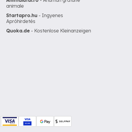
Animalutul.ro
- Anunturi gratuite
animale
Startapro.hu
- Ingyenes
Apróhirdetés
Quoka.de
- Kostenlose Kleinanzeigen