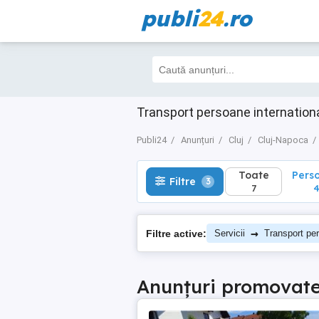
publi
24
.ro
Toate
Perso
Filtre
3
7
4
Transport persoane internationa
Publi24
Anunțuri
Cluj
Cluj-Napoca
Toate
Pers
Filtre
3
7
→
Filtre active:
Servicii
Transport per
Anunțuri promovat