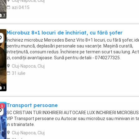
Cluj-Napoca, Cluj
azi 04:15
3
Microbuz 8+1 locuri de închiriat, cu fără șofer
Închiriez microbuz Mercedes Benz Vito 8+1 locuri, cu fără șofer, id
pentru muncă, deplasări personale sau vacanțe. Mașină curată,
întreținută, consum redus. Închiriere pe termen scurt sau lung. Act
zi, condiții avantajoase. Sună pentru detalii - 0740277325.
Cluj-Napoca, Cluj
31 iulie
3
Transport persoane
1
SC CRISTIAN TUR INXHIRIERI AUTOCARE LUX INCHIRIERI MICROBUS
VIP Transport persoane cu Autocar sau microbuz sau minivan in ta
in strainatate.
Cluj-Napoca, Cluj