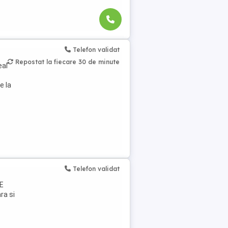
Telefon validat
Repostat la fiecare 30 de minute
eal
e la
Telefon validat
E
ra si