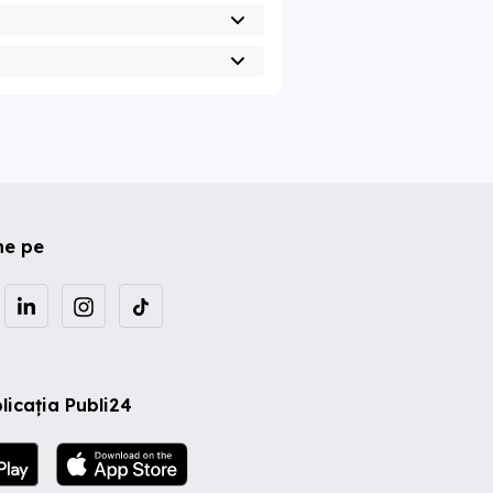
ne pe
licația Publi24