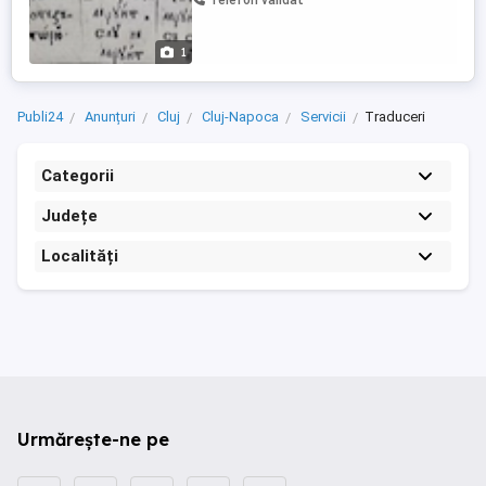
Telefon validat
surse istorice, te pot ajuta să îți
construiești arborele genealogic și să
descoperi povestea ...
1
Publi24
Anunțuri
Cluj
Cluj-Napoca
Servicii
Traduceri
Categorii
Județe
Localități
Urmărește-ne pe