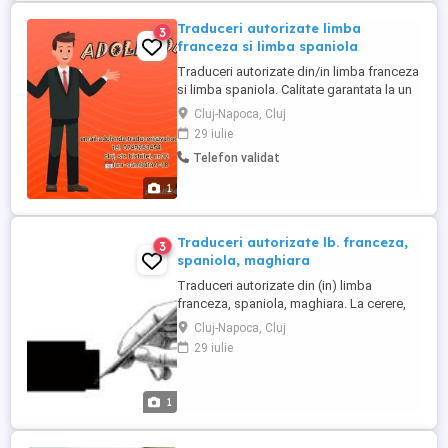
Traduceri autorizate limba
3
franceza si limba spaniola
Traduceri autorizate din/in limba franceza
si limba spaniola. Calitate garantata la un
pret avantajos.
Cluj-Napoca, Cluj
29 iulie
Telefon validat
1
Traduceri autorizate lb. franceza,
3
spaniola, maghiara
Traduceri autorizate din (in) limba
franceza, spaniola, maghiara. La cerere,
asigurăm legalizarea notarială a
Cluj-Napoca, Cluj
documentelor. Calitate asigurată la pret
29 iulie
avantajos.
1