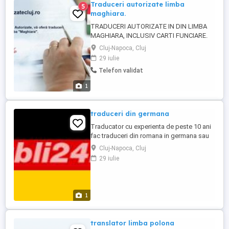
Traduceri autorizate limba
5
maghiara.
TRADUCERI AUTORIZATE IN DIN LIMBA
MAGHIARA, INCLUSIV CARTI FUNCIARE.
CALITATE ASIGURATA.
Cluj-Napoca, Cluj
29 iulie
Telefon validat
1
traduceri din germana
Traducator cu experienta de peste 10 ani
fac traduceri din romana in germana sau
din germana in romana. Telefon e-mail:
Cluj-Napoca, Cluj
29 iulie
1
translator limba polona