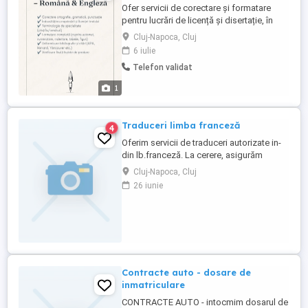
Ofer servicii de corectare și formatare
pentru lucrări de licență și disertație, în
română și engleză. În prezent lucrez în
Cluj-Napoca, Cluj
farmacovigilență, unde redactez zilnic
6 iulie
documentație pe bază de literatură
Telefon validat
științifică în engleză de aici vine atenția la
terminologia de specialitate și acuratețea
1
informației. Am ...
Traduceri limba franceză
4
Oferim servicii de traduceri autorizate in-
din lb.franceză. La cerere, asigurăm
legalizarea notarială a documentelor.
Cluj-Napoca, Cluj
Calitate garantată la preţ avantajos.
26 iunie
Contracte auto - dosare de
inmatriculare
CONTRACTE AUTO - intocmim dosarul de