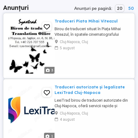
Anunțuri
20
50
Anunțuri pe pagină:
Traduceri Piata Mihai Viteazul
Birou de traduceri situat în Piața Mihai
Viteazul, în spatele cinematografului
"Florin Piersic" și băncii "First Bank"
Cluj-Napoca, Cluj
oferim servicii de traduceri/Apostila de la
5 august
Haga/supralegalizare. Traduceri
autorizate sau legalizate, atent pregătite,
în toate limbile de circulație internațională
(engleză, franceză, ...
3
Traduceri autorizate și legalizate
LexiTrad Cluj-Napoca
LexiTrad birou de traduceri autorizate din
Cluj-Napoca, oferă servicii rapide și
profesionale pentru persoane fizice și
Cluj-Napoca, Cluj
companii. Limbi disponibile: engleză,
4 august
franceză, germană, spaniolă, italiană,
maghiară. Tipuri de traduceri: simple,
autorizate, legalizate, cu apostilă. Domenii
1