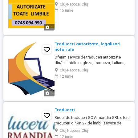
CONTRACTE AUTO - intocmim dosarul de
Cluj-Napoca, Cluj
inmatriculare ( Primarie, Finantele Publice,
15 iunie
Serviciul Inmatriculari Auto ); - completam
fisa de inmatriculare, contract de vanzare
cumparare, cerere inmatriculare, efectuam
1
TRADUCERI si ASIGURARI ;
CONSULTANTA ...
Traduceri autorizate, legalizari
notariale
Oferim servicii de traduceri autorizate
din/in limbile engleza, franceza, italiana,
spaniola, maghiara, germana, olandeza,
Cluj-Napoca, Cluj
norvegiana, daneza, ceha, slovaca,
12 iunie
slovena, croata, ucraineana, rusa,
japoneza, intermediem legalizari notariale,
aplicam Apostille de la Haye, oferim
1
informatii pentru dosare emigrare ...
Traduceri
Biroul de traduceri SC Armandia SRL ofera
traduceri din/in 27 de limbi, servicii de
legalizare notariale, apostile,
Cluj-Napoca, Cluj
supralegalizare, in cel mai scurt timp si la
12 iunie