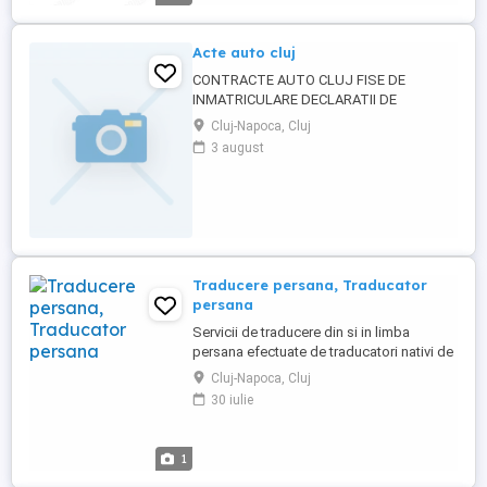
acoperite: juridice, ...
Acte auto cluj
CONTRACTE AUTO CLUJ FISE DE
INMATRICULARE DECLARATII DE
IMPUNERE TRADUCERI ASIGURARI
Cluj-Napoca, Cluj
PROGRAMARI
3 august
Traducere persana, Traducator
persana
Servicii de traducere din si in limba
persana efectuate de traducatori nativi de
limba persana, profesionisti cu
Cluj-Napoca, Cluj
experienta. Translatori de limba persana.
30 iulie
Traduceri autorizate din si in 36 de limbi
straine, cu servicii on line in tara si
strainatate si cu birouri la Cluj Napoca. Cluj
1
Napoca, str Marin ...