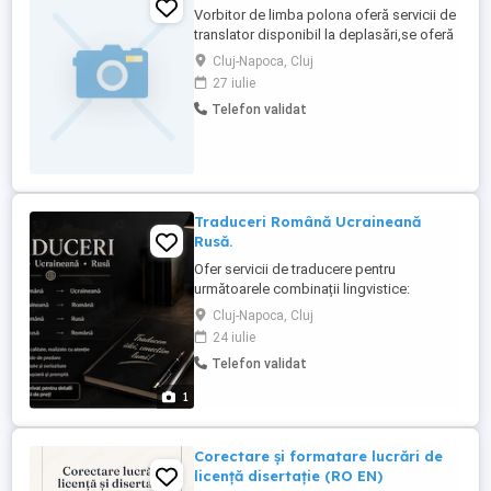
Vorbitor de limba polona oferă servicii de
translator disponibil la deplasări,se oferă
factura .
Cluj-Napoca, Cluj
27 iulie
Telefon validat
Traduceri Română Ucraineană
Rusă.
Ofer servicii de traducere pentru
următoarele combinații lingvistice:
Română Ucraineană Ucraineană Română
Cluj-Napoca, Cluj
Română Rusă Rusă Română Traduc
24 iulie
documente personale, texte,
Telefon validat
corespondență, CV-uri, materiale
informative, anunțuri și alte tipuri de
1
documente. Traduceri realizate cu atenție
și responsabilitate Termene ...
Corectare și formatare lucrări de
licență disertație (RO EN)