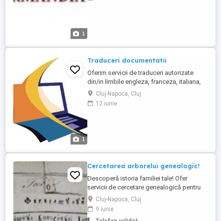
cele mai avantajoase preturi. Pentru mai
multe informatii va asteptam la sediul
nostru in Cluj-Napoca, blvd. 21 Decembrie
1989, nr. 28, ap. ...
1
Traduceri documentatii
Oferim servicii de traduceri autorizate
din/in limbile engleza, franceza, italiana,
spaniola, maghiara, germana, olandeza,
Cluj-Napoca, Cluj
norvegiana, daneza, ceha, slovaca,
12 iunie
slovena, croata, ucraineana, rusa,
japoneza, intermediem legalizari notariale,
aplicam Apostille de la Haye, oferim
informatii pentru dosare emigrare ...
1
Cercetarea arborelui genealogic!
Descoperă istoria familiei tale! Ofer
servicii de cercetare genealogică pentru
persoanele care doresc să afle mai multe
Cluj-Napoca, Cluj
despre strămoșii lor și originile familiei. Pe
9 iunie
baza documentelor din arhive și a altor