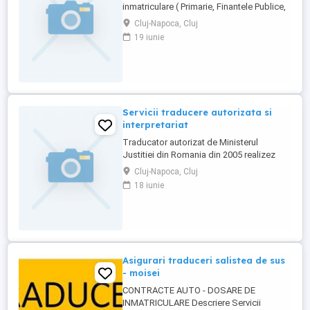
inmatriculare ( Primarie, Finantele Publice,
Serviciul Inmatriculari Auto ); - completam
Cluj-Napoca, Cluj
fisa de inmatriculare, contract de vanzare
19 iunie
cumparare, cerere inmatriculare, efectuam
TRADUCERI si ASIGURARI ;
CONSULTANTA la vanzarea sau
cumpararea unui vehicul. ASIGURARI ...
Servicii traducere autorizata si
interpretariat
Traducator autorizat de Ministerul
Justitiei din Romania din 2005 realizez
traduceri autorizate (cu legalizare) din / in
Cluj-Napoca, Cluj
limbile ENGLEZA si SPANIOLA in regim
18 iunie
normal si in regim de urgenta. Preturi
avantajoase in functie de volum, timp si
lucrare. De asemenea, la solicitarea
clientilor, persoane fizice ...
Asigurari traduceri salistea de sus
- moisei
CONTRACTE AUTO - DOSARE DE
INMATRICULARE Descriere Servicii