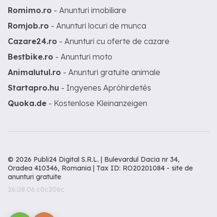
Romimo.ro
- Anunturi imobiliare
Romjob.ro
- Anunturi locuri de munca
Cazare24.ro
- Anunturi cu oferte de cazare
Bestbike.ro
- Anunturi moto
Animalutul.ro
- Anunturi gratuite animale
Startapro.hu
- Ingyenes Apróhirdetés
Quoka.de
- Kostenlose Kleinanzeigen
© 2026 Publi24 Digital S.R.L. | Bulevardul Dacia nr 34,
Oradea 410346, Romania | Tax ID: RO20201084 -
site de
anunturi gratuite
26.08.06.c0c206c