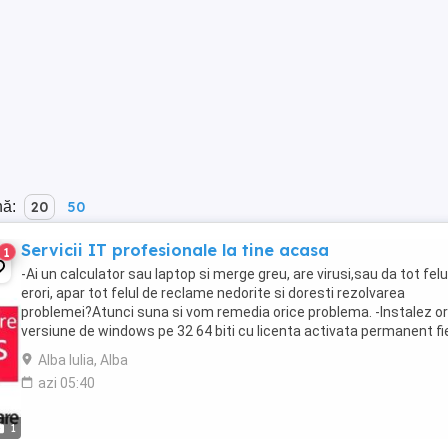
nă:
20
50
Servicii IT profesionale la tine acasa
1
-Ai un calculator sau laptop si merge greu, are virusi,sau da tot felu
erori, apar tot felul de reclame nedorite si doresti rezolvarea
problemei?Atunci suna si vom remedia orice problema. -Instalez or
versiune de windows pe 32 64 biti cu licenta activata permanent fi
pe cd sau fie de pe stick ...
Alba Iulia, Alba
azi 05:40
1