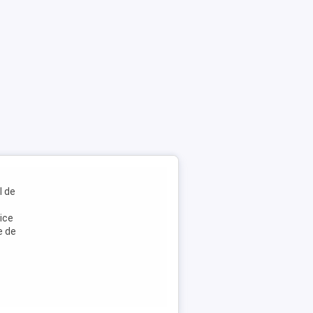
l de
ice
e de