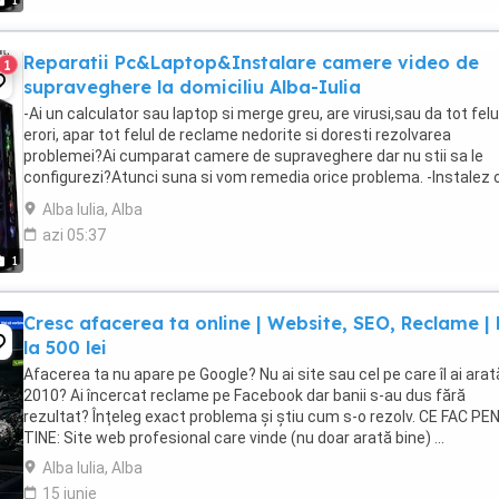
1
Reparatii Pc&Laptop&Instalare camere video de
1
supraveghere la domiciliu Alba-Iulia
-Ai un calculator sau laptop si merge greu, are virusi,sau da tot felu
erori, apar tot felul de reclame nedorite si doresti rezolvarea
problemei?Ai cumparat camere de supraveghere dar nu stii sa le
configurezi?Atunci suna si vom remedia orice problema. -Instalez 
versiune de windows cu licenta ...
Alba Iulia, Alba
azi 05:37
1
Cresc afacerea ta online | Website, SEO, Reclame |
la 500 lei
Afacerea ta nu apare pe Google? Nu ai site sau cel pe care îl ai arat
2010? Ai încercat reclame pe Facebook dar banii s-au dus fără
rezultat? Înțeleg exact problema și știu cum s-o rezolv. CE FAC P
TINE: Site web profesional care vinde (nu doar arată bine) ...
Alba Iulia, Alba
15 iunie