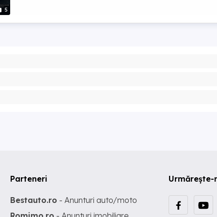
5
Parteneri
Urmărește-
Bestauto.ro
- Anunturi auto/moto
Romimo.ro
- Anunturi imobiliare