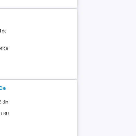
l de
orice
 De
ă din
ENTRU