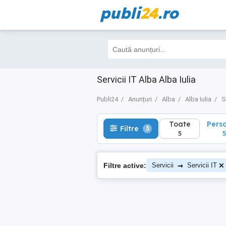
publi
24
.ro
Toate
Perso
Filtre
3
5
5
Servicii IT Alba Alba Iulia
Publi24
Anunțuri
Alba
Alba Iulia
S
Toate
Pers
Filtre
3
5
5
→
Filtre active:
Servicii
Servicii IT