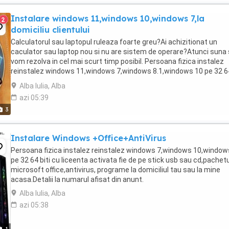
Instalare windows 11,windows 10,windows 7,la
2
domiciliu clientului
Calculatorul sau laptopul ruleaza foarte greu?Ai achizitionat un
caculator sau laptop nou si nu are sistem de operare?Atunci suna 
vom rezolva in cel mai scurt timp posibil. Persoana fizica instalez
reinstalez windows 11,windows 7,windows 8.1,windows 10 pe 32 64
cu liceenta activata fie de pe ...
Alba Iulia, Alba
azi 05:39
3
Instalare Windows +Office+AntiVirus
Persoana fizica instalez reinstalez windows 7,windows 10,window
pe 32 64 biti cu liceenta activata fie de pe stick usb sau cd,pachetu
microsoft office,antivirus, programe la domiciliul tau sau la mine
acasa.Detalii la numarul afisat din anunt.
Alba Iulia, Alba
azi 05:38