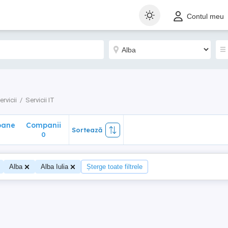
ane
Companii
Sortează
Contul meu
0
ervicii
Servicii IT
oane
Companii
Sortează
0
Alba
Alba Iulia
Șterge toate filtrele