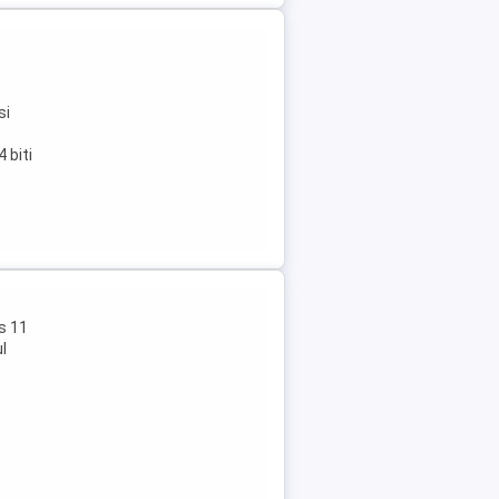
si
 biti
s 11
l