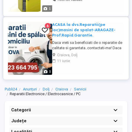
Craiova și localitățile județului Dolj.
Garanție pentru lucrare și piesele înlocuite.
1
Prețul ...
ACASA la dvs.Reparatii(pe
6
loc)masini de spalat-ARAGAZE-
Prof.Rapid.Garantie.
Daca vreti sa beneficiati de o reparatie de
calitate si garantata..contactati-ma! Daca
vreti sa fiti doar reparat la buzunar ,.aveti
Craiova, Dolj
de unde alege! Eu repar si electronica
11 iunie
(modulul-calculatorul-programatorul),
acea parte care vi se spune de cele mai
3
multe ori ca nu se mai poate repara de cei
care nu ...
Publi24
Anunțuri
Dolj
Craiova
Servicii
Reparatii Electronice / Electrocasnice / PC
Categorii
Județe
Localități