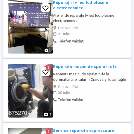
Reparații tv led lcd plasme
electrocasnice.
Atelier de reparații tv led lcd plasme
electrocasnice.
Craiova, Dolj
31 iulie
Telefon validat
3
Reparatii masini de spalat rufe
1
Reparatii masini de spalat rufe la
domiciliul clientului in Craiova și localitățile
limitrofe. Ne recomanda experienta de
Craiova, Dolj
peste 20 de ani, promptitudinea si
30 iulie
rapiditatea. Lucram numai cu piese noi si
Telefon validat
originale pe care le avem intotdeauna la
indemana si oferim garantie la lucrarile
efectuate. Cerem si ...
1
Service reparatii espressoare
2