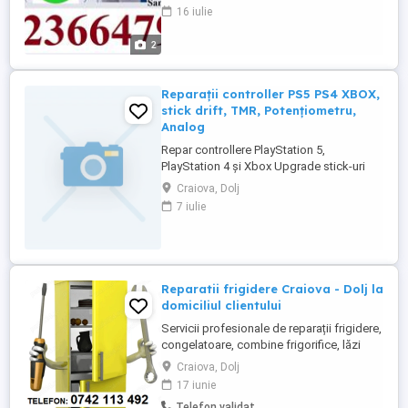
!. Eu repar si electronica(modulul-calculatorul-
16 iulie
programatorul),acea parte care vi-se spune
de cele mai multe ori,ca nu se mai poate
2
repara si pe care NU O FACE ...
Reparații controller PS5 PS4 XBOX,
stick drift, TMR, Potențiometru,
Analog
Repar controllere PlayStation 5,
PlayStation 4 și Xbox Upgrade stick-uri
analogice TMR (fără drift) Daca
Craiova, Dolj
personajul se mișcă singur, stick-ul nu
7 iulie
revine pe centru sau ai drifting, atunci sunt
probleme la modulele stick. Ofer reparații
profesionale și înlocuire stick-uri
analogice cu module TMR (magnetice, ...
Reparatii frigidere Craiova - Dolj la
domiciliul clientului
Servicii profesionale de reparații frigidere,
congelatoare, combine frigorifice, lăzi
frigorifice, vitrine frigorifice, echipamente
Craiova, Dolj
de aer condiționat - casnice sau
17 iunie
comerciale - la domiciliul clientului din
Telefon validat