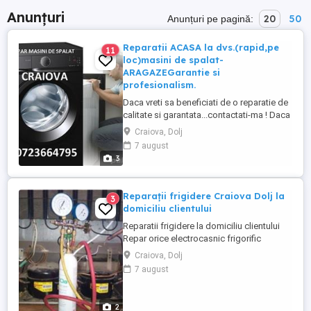
Anunțuri
20
50
Anunțuri pe pagină:
Reparatii ACASA la dvs.(rapid,pe
11
loc)masini de spalat-
ARAGAZEGarantie si
profesionalism.
Daca vreti sa beneficiati de o reparatie de
calitate si garantata...contactati-ma ! Daca
vreti sa fiti doar reparat "la buzunar" ,..aveti
Craiova, Dolj
de unde alege !. Eu repar si
7 august
electronica(modulul-calculatorul-
3
programatorul),acea parte care vi-se
spune de cele mai multe ori,ca nu se mai
poate repara si pe care ...
Reparații frigidere Craiova Dolj la
3
domiciliu clientului
Reparatii frigidere la domiciliu clientului
Repar orice electrocasnic frigorific
Garantie la piesele schimbate si post
Craiova, Dolj
garantie Lucrez cu piesele mele dar si cu
7 august
cele ale clientilor 17 ani experienta Tel
0722738404
2