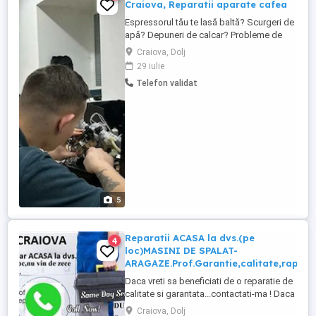
Craiova, Reparatii aparate cafea
Espressorul tău te lasă baltă? Scurgeri de
apă? Depuneri de calcar? Probleme de
presiune? Afișaj defect sau sistem de
Craiova, Dolj
spumare cu erori? Nu-ți face griji suntem
29 iulie
aici! La Ilovecoffee, intervenim rapid și
Telefon validat
oferim soluții durabile pentru orice model.
Contactează-ne și revino la gustul cafelei
perfecte! Reparăm ...
5
Reparatii ACASA la dvs.(pe
4
loc)MASINI DE SPALAT-
ARAGAZE.Prof.Garantie,calitate,rapid.
Daca vreti sa beneficiati de o reparatie de
calitate si garantata...contactati-ma ! Daca
vreti sa fiti doar reparat ,..aveti de unde alege
Craiova, Dolj