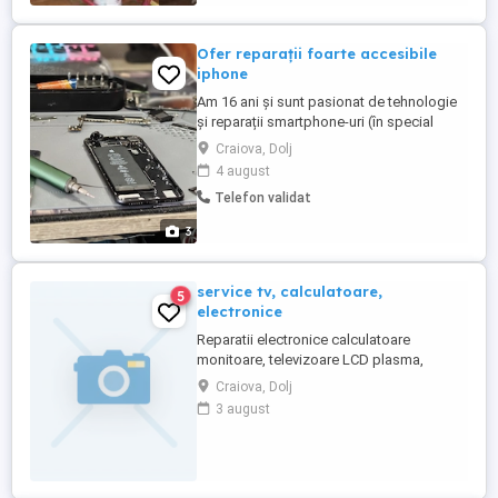
Ofer reparații foarte accesibile
iphone
Am 16 ani și sunt pasionat de tehnologie
și reparații smartphone-uri (în special
marca iPhone). Știu cât de important este
Craiova, Dolj
telefonul tău și cât de greu este să ai
4 august
încredere să-l lași pe mâna cuiva. De
Telefon validat
aceea, pun accent pe transparența 100%
Poți primii poze video pas cu pas din
3
timpul procesului. -Repar ...
service tv, calculatoare,
5
electronice
Reparatii electronice calculatoare
monitoare, televizoare LCD plasma,
sisteme audio, constatare gratuita. Se
Craiova, Dolj
asigura garantie. Reparam aparatura care
3 august
aparent nu se mai poate repara. Executam
modificari adaptari module etc. Tel
0771553430