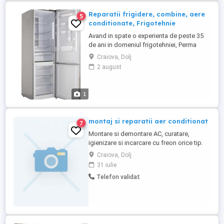
Reparatii frigidere, combine, aere
5
conditionate, Frigotehnie
Avand in spate o experienta de peste 35
de ani in domeniul frigotehniei, Perma
Frost este compusa dintr-o echipa
Craiova, Dolj
seriosa. Oferim servicii de instalare,
2 august
reparare si mentenanta pentru frigidere,
combine frigorifice, aere conditionate si
multe alte dispozitive. Service-ul nostru va
1
ofera posibilitatea ...
montaj si reparatii aer conditionat
7
Montare si demontare AC, curatare,
igienizare si incarcare cu freon orice tip.
Craiova, Dolj
31 iulie
Telefon validat