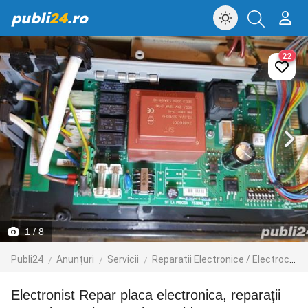
publi
24
.ro
22
1
/ 8
Publi24
Anunțuri
Servicii
Reparatii Electronice / Electrocasnice / PC
Electronist Repar placa electronica, reparații