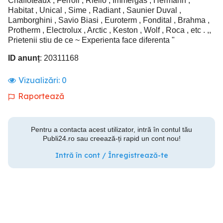
Chaffoteaux , Ferroli , Riello , Immergas , Hermann ,
Habitat , Unical , Sime , Radiant , Saunier Duval ,
Lamborghini , Savio Biasi , Euroterm , Fondital , Brahma ,
Protherm , Electrolux , Arctic , Keston , Wolf , Roca , etc . ,,
Prietenii stiu de ce ~ Experienta face diferenta "
ID anunț
: 20311168
Vizualizări:
0
Raportează
Pentru a contacta acest utilizator, intră în contul tău
Publi24.ro sau creează-ți rapid un cont nou!
Intră în cont / Înregistrează-te