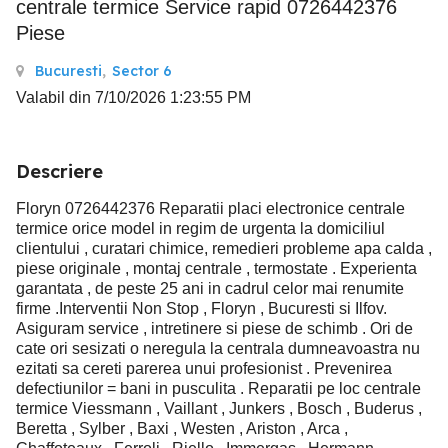
centrale termice Service rapid 0726442376
Piese
Bucuresti
,
Sector 6
Valabil din 7/10/2026 1:23:55 PM
Descriere
Floryn 0726442376 Reparatii placi electronice centrale
termice orice model in regim de urgenta la domiciliul
clientului , curatari chimice, remedieri probleme apa calda ,
piese originale , montaj centrale , termostate . Experienta
garantata , de peste 25 ani in cadrul celor mai renumite
firme .Interventii Non Stop , Floryn , Bucuresti si Ilfov.
Asiguram service , intretinere si piese de schimb . Ori de
cate ori sesizati o neregula la centrala dumneavoastra nu
ezitati sa cereti parerea unui profesionist . Prevenirea
defectiunilor = bani in pusculita . Reparatii pe loc centrale
termice Viessmann , Vaillant , Junkers , Bosch , Buderus ,
Beretta , Sylber , Baxi , Westen , Ariston , Arca ,