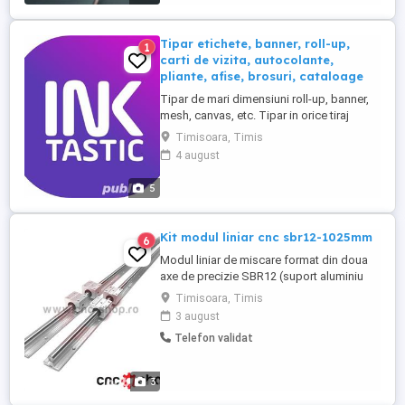
Tipar etichete, banner, roll-up,
1
carti de vizita, autocolante,
pliante, afise, brosuri, cataloage
Tipar de mari dimensiuni roll-up, banner,
mesh, canvas, etc. Tipar in orice tiraj
etichete, carti de vizita, autocolante,
Timisoara, Timis
pliante, afise, brosuri, cataloage, carti,
4 august
reviste, prospecte, flyere, fluturasi
reclama, diverse imprimate. Agende,
5
calendare, notes pentru birou, planner,
calendare de perete ...
Kit modul liniar cnc sbr12-1025mm
6
Modul liniar de miscare format din doua
axe de precizie SBR12 (suport aluminiu
integral pe toata lungimea), axa cromata,
Timisoara, Timis
cimentata 12mm si patru rulmenti liniari
3 august
deschisi cu bile in carcasa de aluminiu
Telefon validat
SBR12UU. Rulmentii au mai multe randuri
de bile, astfel incat axele cu rulmentii pot fi
montate in ...
3