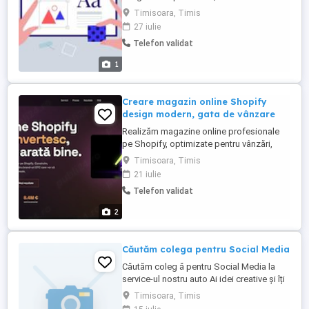
online, cât și în cel fizic. Indiferent dacă ai
Timisoara, Timis
nevoie de un logo memorabil sau de
27 iulie
materiale publicitare complexe, îți
Telefon validat
garantez un rezultat de înaltă calitate,
adaptat viziunii tale. -Branding & Logo:
1
Design logo reprezentativ ...
Creare magazin online Shopify
design modern, gata de vânzare
Realizăm magazine online profesionale
pe Shopify, optimizate pentru vânzări,
telefon și Google. Ne ocupăm de tot ce ai
Timisoara, Timis
nevoie pentru lansare: design modern și
21 iulie
responsive pagini importante: Acasă,
Telefon validat
Produse, Contact, Despre noi adăugare
produse și categorii configurare plată și
2
livrare optimizare ...
Căutăm colega pentru Social Media
Căutăm coleg ă pentru Social Media la
service-ul nostru auto Ai idei creative și îți
place să postezi pe rețelele sociale? Vrem
Timisoara, Timis
să faci parte din echipa noastră! Căutăm o