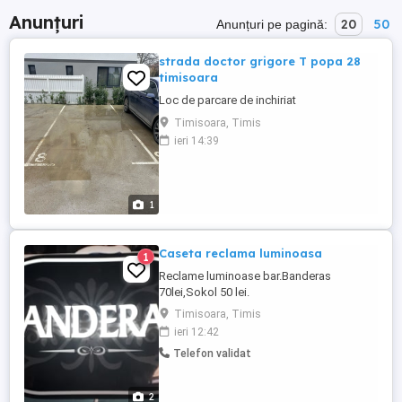
Anunțuri
20
50
Anunțuri pe pagină:
strada doctor grigore T popa 28
timisoara
Loc de parcare de inchiriat
Timisoara, Timis
ieri 14:39
1
Caseta reclama luminoasa
1
Reclame luminoase bar.Banderas
70lei,Sokol 50 lei.
Timisoara, Timis
ieri 12:42
Telefon validat
2