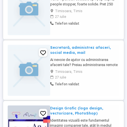
people stopper, foarte solide. Pret 250
RON bucata Timisoara.
Timisoara, Timis
27 iulie
Telefon validat
Secretară, administrez afaceri,
social media, mail
Ai nevoie de ajutor cu administrarea
afacerii tale? Preiau administrarea remote
a conturilor de social media și a sarcinilor
Timisoara, Timis
care îți consumă timpul. Servicii oferite:
27 iulie
Administrare conturi Facebook,
Telefon validat
Instagram, TikTok și altele. Publicarea și
programarea postărilor. Răspuns la
mesaje și comentarii. ...
Design Grafic (logo design,
vectorizare, PhotoShop)
Identitatea vizuală este fundamentul
imaginii companiei tale, atât în mediul