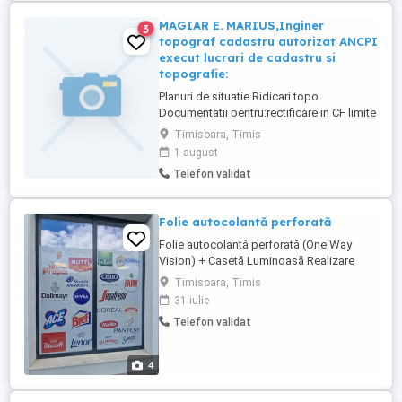
MAGIAR E. MARIUS,Inginer
3
topograf cadastru autorizat ANCPI
execut lucrari de cadastru si
topografie:
Planuri de situatie Ridicari topo
Documentatii pentru:rectificare in CF limite
de proprietate, autorizatie de construire,
Timisoara, Timis
cote de nivel, intabulare teren extravilan,
1 august
dezmembrari, parcelari, comasari, relevee
Telefon validat
case si apartamente, trasari limite teren si
constructii, etc. Garantez calitatea
serviciilor, ...
Folie autocolantă perforată
Folie autocolantă perforată (One Way
Vision) + Casetă Luminoasă Realizare
completă pentru magazinul GYA Market
Timisoara, Timis
Discount: Folie autocolantă perforată (cu
31 iulie
găurele) aplicată pe geamuri și uși Design
Telefon validat
grafic personalizat Print de înaltă calitate
Montaj profesional Vizibilitate excelentă la
exterior, ...
4