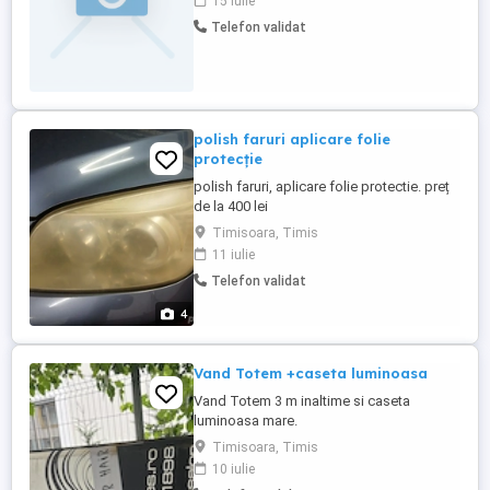
15 iulie
persoană (fată sau băiat) care să se
Telefon validat
ocupe de postările pentru service-ul
nostru auto. Poți lucra de acasă nu este
necesar să ...
polish faruri aplicare folie
protecție
polish faruri, aplicare folie protectie. preț
de la 400 lei
Timisoara, Timis
11 iulie
Telefon validat
4
Vand Totem +caseta luminoasa
Vand Totem 3 m inaltime si caseta
luminoasa mare.
Timisoara, Timis
10 iulie