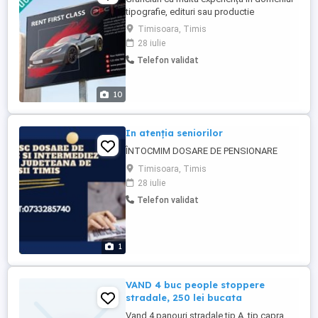
tipografie, edituri sau productie
publicitara, realizez orice lucrări de design
Timisoara, Timis
grafic: logo, banner, flyer, pliant, carte de
28 iulie
vizita, invitatie, card, coală antet, brosură,
Telefon validat
catalog de produse, revistă, meniu, mapă
de prezentare, etichete, cover facebook,
grafica ...
10
In atenția seniorilor
ÎNTOCMIM DOSARE DE PENSIONARE
Timisoara, Timis
28 iulie
Telefon validat
1
VAND 4 buc people stoppere
stradale, 250 lei bucata
Vand 4 panouri stradale tip A, tip capra,