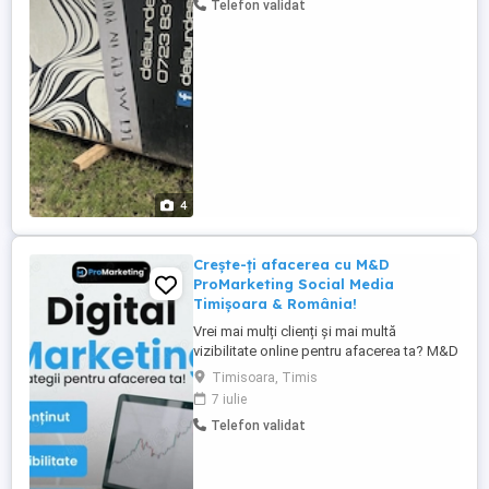
Telefon validat
4
Crește-ți afacerea cu M&D
ProMarketing Social Media
Timișoara & România!
Vrei mai mulți clienți și mai multă
vizibilitate online pentru afacerea ta? M&D
ProMarketing te ajută să îți crești
Timisoara, Timis
businessul prin servicii profesionale de
7 iulie
promovare pe social media. Sediu în
Telefon validat
Timișoara oferim servicii în toată România
Serviciile noastre: Administrare pagini
Social Media (Facebook, ...