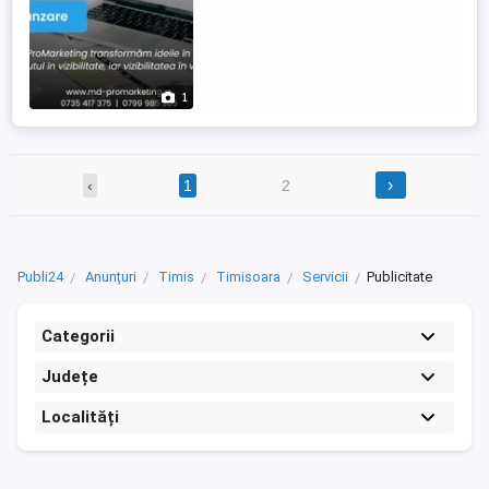
1
›
‹
1
2
Publi24
Anunțuri
Timis
Timisoara
Servicii
Publicitate
Categorii
Județe
Localități