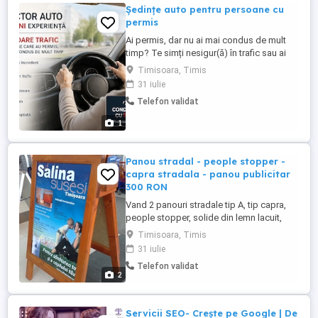
Ședințe auto pentru persoane cu
permis
Ai permis, dar nu ai mai condus de mult
timp? Te simți nesigur(ă) în trafic sau ai
emoții la volan? Instructor auto cu
Timisoara, Timis
experiență de peste 10 ani te ajut să
31 iulie
conduci din nou cu încredere și fără stres.
Telefon validat
Ședințe de reacomodare în trafic Explicații
clare și răbdare Exersăm exact ceea ce îți
1
creează ...
Panou stradal - people stopper -
capra stradala - panou publicitar
300 RON
Vand 2 panouri stradale tip A, tip capra,
people stopper, solide din lemn lacuit,
foarte solide. Panourile au pe lateral
Timisoara, Timis
buzunare pt depozitat flyere sau materiale
31 iulie
publicitare. Pret 300 RON bucata, sau 500
Telefon validat
RON amandoua. Timisoara.
2
Servicii SEO- Crește pe Google | De