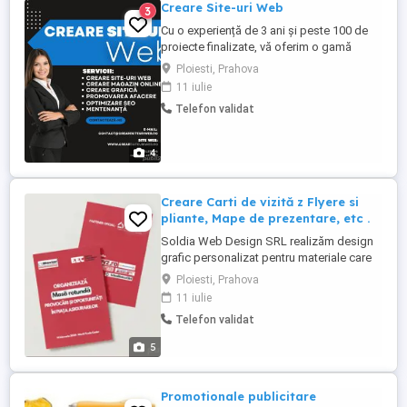
Creare Site-uri Web
3
Cu o experiență de 3 ani și peste 100 de
proiecte finalizate, vă oferim o gamă
completă de servicii pentru a satisface
Ploiesti, Prahova
nevoile dumneavoastră în domeniul web:
11 iulie
Creare Site-uri de Informare, Creare
Telefon validat
Magazine Online, Creare Grafică,
Promovare și Marketing, Optimizare SEO
și Mentenanță la cele mai înalte standarde.
4
...
Creare Carti de vizită z Flyere si
pliante, Mape de prezentare, etc .
Soldia Web Design SRL realizăm design
grafic personalizat pentru materiale care
lasă o impresie puternică și profesionistă:
Ploiesti, Prahova
Cărți de vizită design clar, modern,
11 iulie
adaptat identității tale vizuale Flyere și
Telefon validat
pliante ideale pentru promovarea
serviciilor, ofertelor sau evenimentelor
5
Mape de prezentare ...
Promotionale publicitare