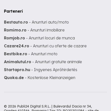
Parteneri
Bestauto.ro
- Anunturi auto/moto
Romimo.ro
- Anunturi imobiliare
Romjob.ro
- Anunturi locuri de munca
Cazare24.ro
- Anunturi cu oferte de cazare
Bestbike.ro
- Anunturi moto
Animalutul.ro
- Anunturi gratuite animale
Startapro.hu
- Ingyenes Apróhirdetés
Quoka.de
- Kostenlose Kleinanzeigen
© 2026 Publi24 Digital S.R.L. | Bulevardul Dacia nr 34,
Oradea 410346, Romania | Tax ID: RO20201084 -
site de