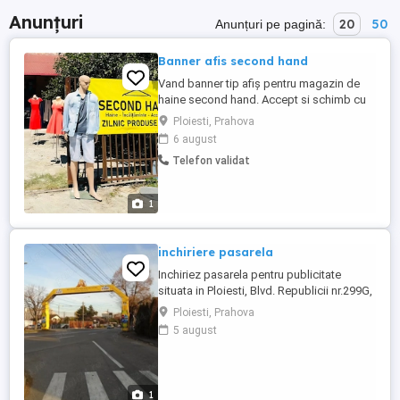
Anunțuri
20
50
Anunțuri pe pagină:
Banner afis second hand
Vand banner tip afiș pentru magazin de
haine second hand. Accept si schimb cu
diverse. Mai multe detalii la telefon.
Ploiesti, Prahova
6 august
Telefon validat
1
inchiriere pasarela
Inchiriez pasarela pentru publicitate
situata in Ploiesti, Blvd. Republicii nr.299G,
vis a vis de restaurant Casa Berarului ,
Ploiesti, Prahova
cartier Albert, H=7.5M persoana de
5 august
contact: Nana Duma tel. detalii in privat
1