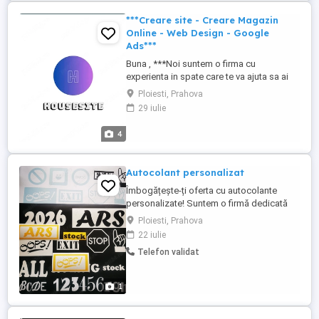
comunicate de presă. Vom distribui ...
***Creare site - Creare Magazin
Online - Web Design - Google
Ads***
Buna , ***Noi suntem o firma cu
experienta in spate care te va ajuta sa ai
site-ul dorit *** Creare site Prezentare -
Ploiesti, Prahova
Creare Magazin Online - Web Design -
29 iulie
Google Ads Creare Site de Prezentare
Website-uri de prezentare impresionante
4
la nivel grafic cu o experiență excelentă
pentru toți vizitatorii, ...
Autocolant personalizat
Îmbogățește-ți oferta cu autocolante
personalizate! Suntem o firmă dedicată
creării de autocolante ideale pentru
Ploiesti, Prahova
promovare și persinalizare. Oferim soluții
22 iulie
variate în culori și dimensiuni, adaptate
Telefon validat
clientilor din diferite domenii. Dacă ești
interesat de o oportunitate de colaborare,
nu ezita sa ne ...
1