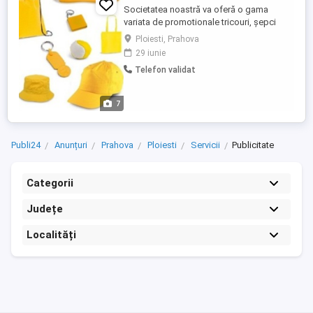
Societatea noastră va oferă o gama
variata de promotionale tricouri, șepci
pixuri brichete,odorizant
Ploiesti, Prahova
auto,veste,sacose,etc. Pentru mai multe
29 iunie
detalii ne puteți contacta la tel .
Telefon validat
7
Publi24
Anunțuri
Prahova
Ploiesti
Servicii
Publicitate
Categorii
Județe
Localități