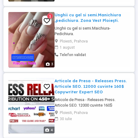
Unghii cu gel si semi.Manichiura
1
,pedichiura. Zona Vest Ploiești.
Unghii cu gel si semi.Maichiura-
Pedichiura.
Ploiesti, Prahova
1 august
Telefon validat
3
Articole de Presa - Releases Press.
Articole SEO. 12000 cuvinte 160$
Copywriter Expert SEO
Articole de Presa - Releases Press.
Articole SEO. 12000 cuvinte 160$
Copywriter Expert SEO Despre acest
Ploiesti, Prahova
proiect Distribuire profesională de
30 iulie
comunicate de presă pe peste 450 de
site-uri În cadrul acestui proiect, oferim cel
4
mai economic serviciu de distribuție de