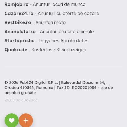
Romjob.ro
- Anunturi locuri de munca
Cazare24.ro
- Anunturi cu oferte de cazare
Bestbike.ro
- Anunturi moto
Animalutul.ro
- Anunturi gratuite animale
Startapro.hu
- Ingyenes Apróhirdetés
Quoka.de
- Kostenlose Kleinanzeigen
© 2026 Publi24 Digital S.R.L. | Bulevardul Dacia nr 34,
Oradea 410346, Romania | Tax ID: RO20201084 -
site de
anunturi gratuite
26.08.06.c0c206c