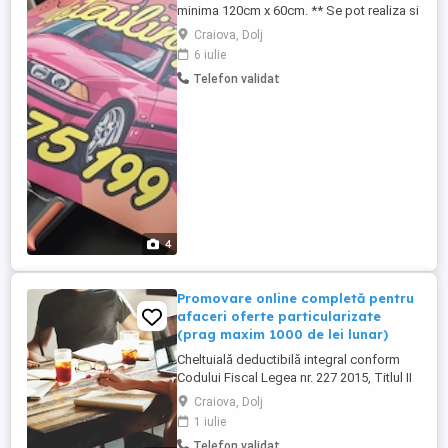
minima 120cm x 60cm. ** Se pot realiza si
dimensiuni mai mari sau diverse ajustari,
Craiova, Dolj
modficari. ** Bannerele sunt realizate din
6 iulie
material specific de calitate, rezistent
Telefon validat
pentru expunere la exterior, si includ
standard capse metalice pe margini,
pentru prindere. ** ...
4
Promovare online completă pentru
afaceri oferte particularizate
(prag maxim 1000 de lei lunar)
Cheltuială deductibilă integral conform
Codului Fiscal Legea nr. 227 2015, Titlul II
Impozitul pe profit, art. 25 (Cheltuieli
Craiova, Dolj
deductibile) serviciile de marketing și
1 iulie
promovare sunt încadrate ca cheltuieli
Telefon validat