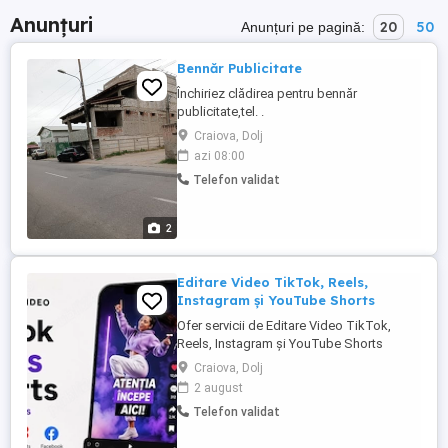
Anunțuri
20
50
Anunțuri pe pagină:
Bennăr Publicitate
Închiriez clădirea pentru bennăr
publicitate,tel. .
Craiova, Dolj
azi 08:00
Telefon validat
2
Editare Video TikTok, Reels,
Instagram și YouTube Shorts
Ofer servicii de Editare Video TikTok,
Reels, Instagram și YouTube Shorts
Lucrez cu magazine online, creatori de
Craiova, Dolj
conținut, cabinete medicale, antreprenori
2 august
și afaceri locale. Ce primești: Hook-uri
Telefon validat
care captează atenția din primele secunde
Subtitrări moderne și ușor de citit Montaj