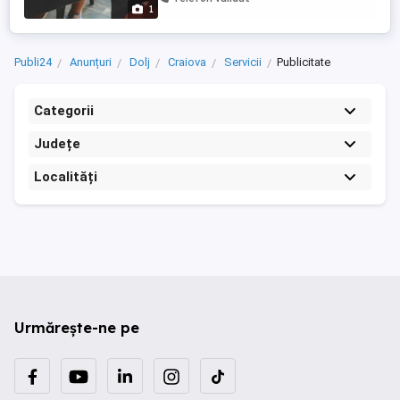
efectuate în scopul desfășurării activității
1
economice. Ca o consecință a promovării,
...
Publi24
Anunțuri
Dolj
Craiova
Servicii
Publicitate
Categorii
Județe
Localități
Urmărește-ne pe