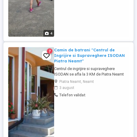
4
Camin de batrani "Centrul de
7
Ingrijire si Supraveghere ISODAN
Piatra Neamt"
Centrul de ingrijire si supraveghere
ISODAN se afla la 3 KM de Piatra Neamt
intr-un loc de vis zona Ursuleti ce asigura
Piatra Neamt, Neamt
conditii deosebite pentru ca varstnicii sa
3 august
se bucure de siguranta, atentie si confort.
Telefon validat
Oferim cel mai important standard de
ingrijire, punand pe primul loc nevoile
rezidentilor nostri. ISODAN ...