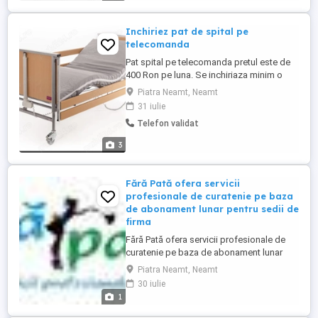
Inchiriez pat de spital pe
telecomanda
Pat spital pe telecomanda pretul este de
400 Ron pe luna. Se inchiriaza minim o
luna Saltea impermeabila inclusa
Piatra Neamt, Neamt
31 iulie
Telefon validat
3
Fără Pată ofera servicii
profesionale de curatenie pe baza
de abonament lunar pentru sedii de
firma
Fără Pată ofera servicii profesionale de
curatenie pe baza de abonament lunar
pentru sedii de firma, spatii comerciale,
Piatra Neamt, Neamt
cabinete, asociatii de locatari, etc., din
30 iulie
care enumeram : -curăţenie generală,
1
curatenie de intretinere, curăţenie după
constructor, curăţarea mochetelor,