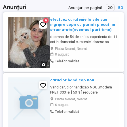
Anunțuri
20
50
Anunțuri pe pagină:
efectuez curatenie la vile sau
9
ingrijire copii cu parinti plecati in
strainatate(eventual part time)
doamna de 54 de ani cu experienta de 11
ani in domeniul curateniei doresc sa
efectuez servicii de curatenie la domiciliu
Piatra Neamt, Neamt
intern in tara sau extern in Piatra Neamt
8 august
sau ingrijire copii cu parintii plecati in
Telefon validat
strainatate salariul minim 1500 EU.
1
eventual pot avea grija de copii si in regim
part time..pentru ...
carucior handicap nou
Vand carucior handicap NOU ,modern
PRET 300 lei [ 50 % ] reducere
Piatra Neamt, Neamt
6 august
Telefon validat