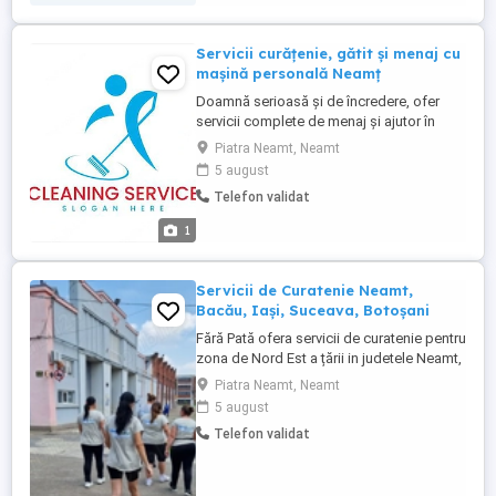
Servicii curățenie, gătit și menaj cu
mașină personală Neamț
Doamnă serioasă și de încredere, ofer
servicii complete de menaj și ajutor în
gospodărie în Târgu Piatra Neamț și
Piatra Neamt, Neamt
localitățile din apropiere. Dețin mașină
5 august
personală, ceea ce îmi oferă flexibilitate
Telefon validat
maximă pentru deplasări rapide și
aprovizionare.Mă pot adapta nevoilor
1
dumneavoastră: câteva ore pe zi, ...
Servicii de Curatenie Neamt,
Bacău, Iași, Suceava, Botoșani
Fără Pată ofera servicii de curatenie pentru
zona de Nord Est a țării in judetele Neamt,
Bacău, Iași, Suceava, Botoșani. Asiguram
Piatra Neamt, Neamt
abonamente de curatenie pentru firme,
5 august
asociații de locatari(curatenie in scari de
Telefon validat
bloc), spatii comerciale, etc.