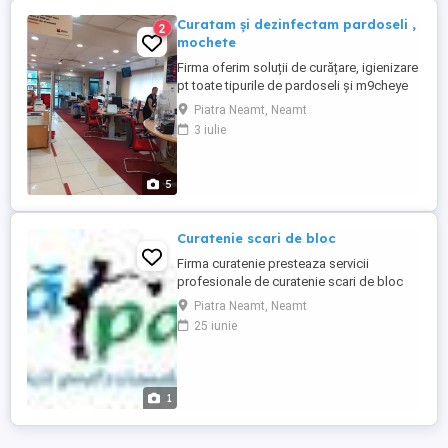
covoarelor, tapiţeriilor, ...
Curatam și dezinfectam pardoseli ,
2
mochete
Firma oferim soluții de curățare, igienizare
pt toate tipurile de pardoseli și m9cheye
Piatra Neamt, Neamt
3 iulie
5
Curatenie scari de bloc
Firma curatenie presteaza servicii
profesionale de curatenie scari de bloc
pentru asociatii de proprietari si nu numai.
Piatra Neamt, Neamt
Oferta personalizata in functie de cerere si
25 iunie
locatii. Detalii si informatii la numarul de
telefon 0745894242
1