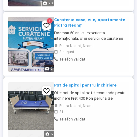
20
Curatenie case, vile, apartamente
1
Piatra Neamț
Doamna 50 ani cu experienta
internațională, ofer servicii de curățenie
case rezidențiale, private si comerciale în
Piatra Neamt, Neamt
Piatra Neamț. Cer si ofer seriozitate . Va
3 august
rog nu deranjati inutil.
Telefon validat
1
Pat de spital pentru inchiriere
Ofer pat de spital pe telecomanda pentru
inchiriere Pret 400 Ron pe luna Se
inchiriaza minim 1 luna
Piatra Neamt, Neamt
31 iulie
Telefon validat
3