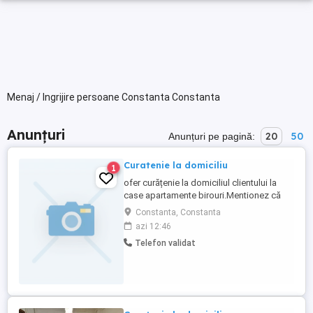
Menaj / Ingrijire persoane Constanta Constanta
Anunțuri
20
50
Anunțuri pe pagină:
Curatenie la domiciliu
1
ofer curățenie la domiciliul clientului la
case apartamente birouri.Mentionez că
am experiența de 4 ani .Vă aștept cu mult
Constanta, Constanta
drag.Beatrice .Ptr urgente mă pot deplasa
azi 12:46
și în weekend.daca este neapărat
Telefon validat
nevoie.Mă puteți contacta pîna la ora
22.Vă multumesc.