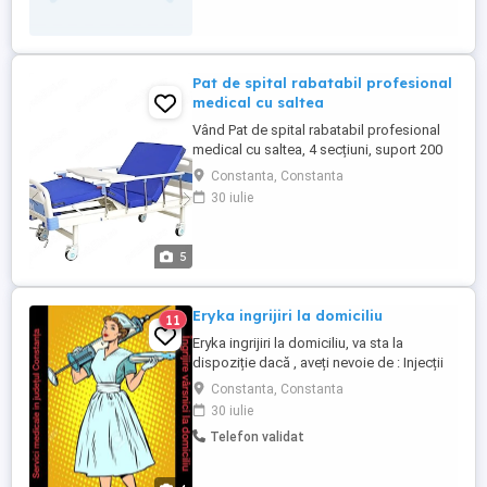
Pat de spital rabatabil profesional
medical cu saltea
Vând Pat de spital rabatabil profesional
medical cu saltea, 4 secțiuni, suport 200
kg, reglare spate și picioare, suport
Constanta, Constanta
perfuzie - Dr.Denis , predare la domiciliu in
30 iulie
Constanța. Detalii si pret la telefon
5
Eryka ingrijiri la domiciliu
11
Eryka ingrijiri la domiciliu, va sta la
dispoziție dacă , aveți nevoie de : Injecții
Tratamente perfuzabile Pansat, toaletat
Constanta, Constanta
Îngrijit escare Schimbat , toaletat , hrănit ...
30 iulie
Telefon validat