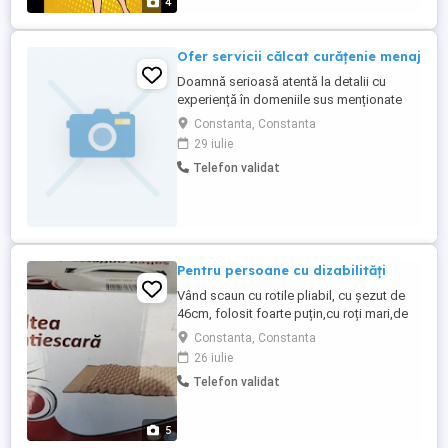
4
Ofer servicii călcat curățenie menaj
Doamnă serioasă atentă la detalii cu
experiență în domeniile sus menționate
ofer servicii de călcat menaj și curățenie
Constanta, Constanta
.Ptr clienții fideli ofer discaunt.Ptr mai
29 iulie
multe detalii mă puteți contacta la nr scris
Telefon validat
în anunț.Ofer și cer SERIOZITATE
.Beatrice.Vă aștept cu mult drag .Vă
mulțumesc.NUMAI PTR CONSTANTA.vă ...
Pentru persoane cu dizabilități
Vând scaun cu rotile pliabil, cu șezut de
46cm, folosit foarte puțin,cu roți mari,de
exterior. 400 Ron Vând compresor saltea
Constanta, Constanta
antiescara, gonflabila,100ron Telefon
26 iulie
Telefon validat
5