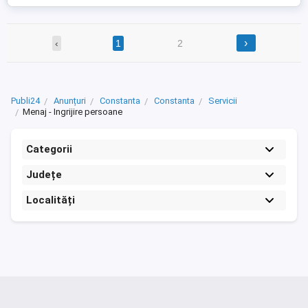
›
‹
1
2
Publi24
Anunțuri
Constanta
Constanta
Servicii
Menaj - Ingrijire persoane
Categorii
Județe
Localități