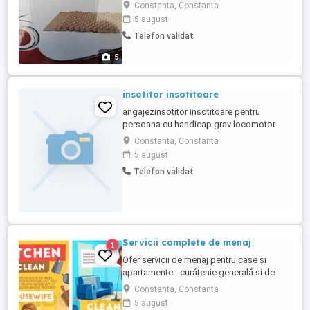
46cm,400 Ron. Vând compresor saltea
Constanta, Constanta
antiescara,zgomot redus,consum
5 august
minim,200 Ron.
Telefon validat
5
insotitor insotitoare
angajezinsotitor insotitoare pentru
persoana cu handicap grav locomotor
persoana se3 deplaseaza singura cu
Constanta, Constanta
bastonu la baie si dormitor salarizare
5 august
2000 lei si daca e nevoie si cazaresa faca
Telefon validat
un sendvis ziua sa dea o cana cu apa
daca e nevoie persoana nu face pe el se
descurca singur la baie persoana nu ...
Servicii complete de menaj
1
Ofer servicii de menaj pentru case și
apartamente - curățenie generală si de
întreținere -călcat haine Ce ma
Constanta, Constanta
recomanda? Seriozitatea și atenția la
5 august
detalii! Program flexibil . Călcat 50 Ron h