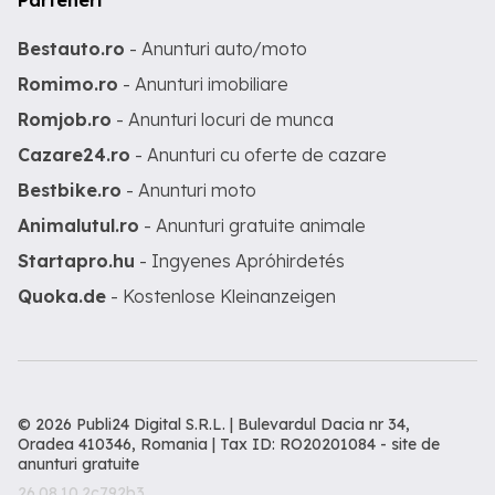
Parteneri
Bestauto.ro
- Anunturi auto/moto
Romimo.ro
- Anunturi imobiliare
Romjob.ro
- Anunturi locuri de munca
Cazare24.ro
- Anunturi cu oferte de cazare
Bestbike.ro
- Anunturi moto
Animalutul.ro
- Anunturi gratuite animale
Startapro.hu
- Ingyenes Apróhirdetés
Quoka.de
- Kostenlose Kleinanzeigen
© 2026 Publi24 Digital S.R.L. | Bulevardul Dacia nr 34,
Oradea 410346, Romania | Tax ID: RO20201084 -
site de
anunturi gratuite
26.08.10.2c792b3