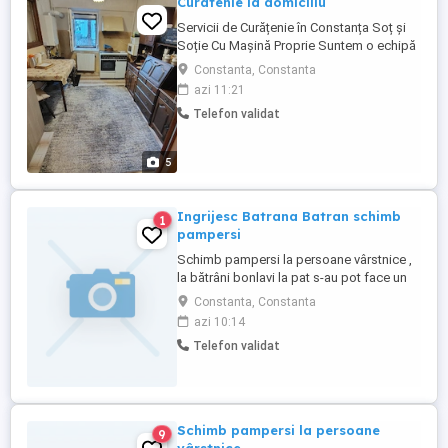
Curatenie la domiciliu
Servicii de Curățenie în Constanța Soț și
Soție Cu Mașină Proprie Suntem o echipă
serioasă soț și soție și oferim servicii de
Constanta, Constanta
curățenie la domiciliu, cu deplasare în
azi 11:21
toată Constanța: Curățenie generală
Telefon validat
Curățenie după constructor Curățenie
pentru apartamente, case. Spălare
geamuri, ...
5
Ingrijesc Batrana Batran schimb
1
pampersi
Schimb pampersi la persoane vârstnice ,
la bătrâni bonlavi la pat s-au pot face un
program scurt vin schimb pampersi,
Constanta, Constanta
schimb lenjerie de pat și corp, dau
azi 10:14
mâncare bolnavului spăl farfurie , dau
Telefon validat
medicamente la nevoie , dau mâncare
bolnavului spăl farfurie dau medicamente
la nevoie și plec ...
Schimb pampersi la persoane
9