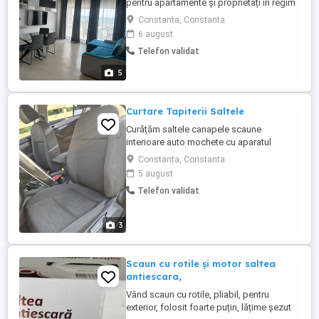
pentru apartamente și proprietăți în regim
hotelier, astfel încât fiecare oaspete să fie
Constanta, Constanta
întâmpinat într-un spațiu impecabil.
6 august
Serviciile noastre includ: Curățenie
Telefon validat
completă și dezinfectare; Schimbarea
lenjeriei de pat; Înlocuirea prosoapelor;
5
Reaprovizionarea ...
Curtare Tapiterii Saltele
Curățăm saltele canapele scaune
interioare auto mochete cu aparatul
injecție-extracție. Prețuri: Canapele: de la
Constanta, Constanta
180 de lei ( 2 locuri ) Scaune: de la 35 de
5 august
lei Fotoliu : de la 150 lei Saltele: de la 150
Telefon validat
de lei ( 1 persoana ) Mochete : de la 14 lei
mp Auto: de la 100 de lei. ( scaun )
Prețurile ...
3
Scaun cu rotile și motor saltea
antiescara,
Vând scaun cu rotile, pliabil, pentru
exterior, folosit foarte puțin, lățime șezut