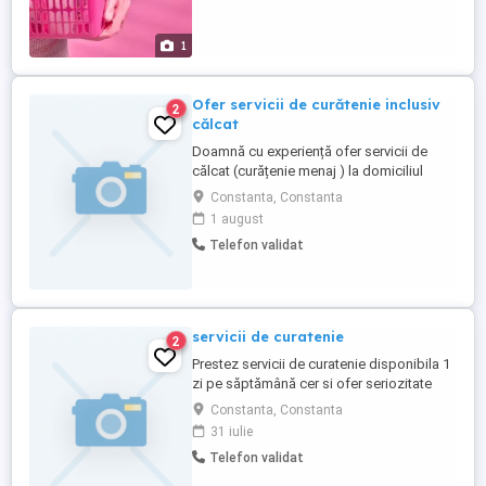
produsele clientului. Rog și ofer
seriozitate! NU ...
1
Ofer servicii de curătenie inclusiv
2
călcat
Doamnă cu experiență ofer servicii de
călcat (curățenie menaj ) la domiciliul
clientului.Ofer și cer seriozitate
Constanta, Constanta
.Beatrice.Mă puteți contacta pînă la orele
1 august
22.Numai ptr Constanța.Vă
Telefon validat
mulțumesc.Deasemenea ofer și serviciu
de curățenie ptr apartamente birouri
etc.Mă puteți contacta pînă la orele 22.Vă
...
servicii de curatenie
2
Prestez servicii de curatenie disponibila 1
zi pe săptămână cer si ofer seriozitate
Constanta, Constanta
31 iulie
Telefon validat