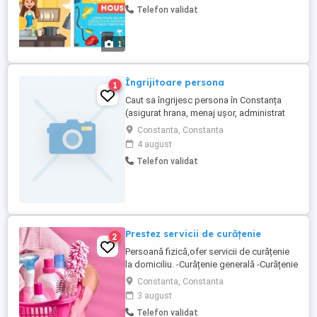
Telefon validat
Curățenie de întreținere: Garsoniere 200ron
Ap 2 camere 250 Ap3 camere 300Ron Ap 4
camere 350ron
1
Îngrijitoare persona
1
Caut sa îngrijesc persona în Constanța
(asigurat hrana, menaj ușor, administrat
medicamente, ieșiri la plimbare, masaj
Constanta, Constanta
terapeutic) în Constanța sau împrejurimi.
4 august
Cer și ofer seriozitate
Telefon validat
Prestez servicii de curățenie
2
Persoană fizică,ofer servicii de curățenie
la domiciliu. -Curățenie generală -Curățenie
după constructor -Curățenie menaj, etc.
Constanta, Constanta
Prețul îl stabilim la fața locului sau
3 august
telefonic în funcție de gradul de dificultate
Telefon validat
mărimea spațiului.De asemena, lucrez cu