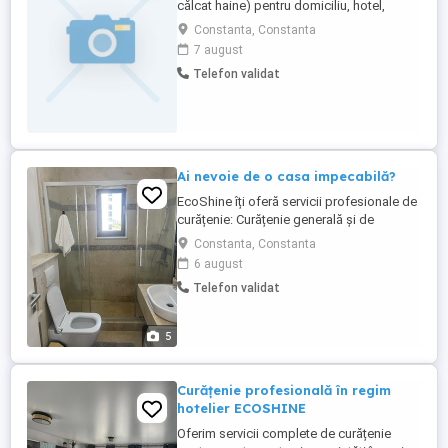
călcat haine) pentru domiciliu, hotel,
pensiune, orice alta încăpere. Plata cu ora !
Constanta, Constanta
7 august
Telefon validat
Ai nevoie de o casa impecabilă?
EcoShine îți oferă servicii profesionale de
curățenie: Curățenie generală și de
întreținere Curățenie după constructor
Constanta, Constanta
Spații comerciale și birouri Locuri de
6 august
joacă Produse profesionale Personal de
Telefon validat
încredere Servicii rapide și de calitate
Programează acum:
5
Curățenie profesională în regim
hotelier ECOSHINE
Oferim servicii complete de curățenie