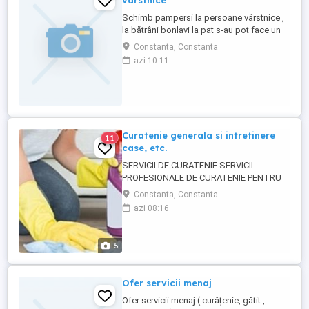
vârstnice
Schimb pampersi la persoane vârstnice ,
la bătrâni bonlavi la pat s-au pot face un
program scurt vin schimb pampersi,
Constanta, Constanta
schimb lenjerie de pat și corp, dau
azi 10:11
mâncare bolnavului spăl farfurie , dau
medicamente la nevoie , dau mâncare
bolnavului spăl farfurie dau medicamente
la nevoie și plec ...
Curatenie generala si intretinere
11
case, etc.
SERVICII DE CURATENIE SERVICII
PROFESIONALE DE CURATENIE PENTRU
PERSOANE FIZICE, SOCIETATI
Constanta, Constanta
COMERCIALE, SPATII COMERCIALE, SPATII
azi 08:16
DE BIROURI, PENSIUNI, MOTELURI,
GRADINITE, CABINETE MEDICALE,
CABINETE DE AVOCATURA, ECT... Pentru
5
societati comerciale, asociatii de locatari,
ect... Pentru o imagine fara ...
Ofer servicii menaj
Ofer servicii menaj ( curățenie, gătit ,