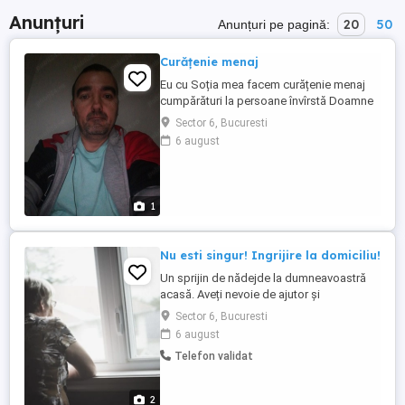
Anunțuri
20
50
Anunțuri pe pagină:
Curățenie menaj
Eu cu Soția mea facem curățenie menaj
cumpărături la persoane învîrstă Doamne
și Domni bătrâni în cursul săptămânii de
Sector 6, Bucuresti
luni până sâmbătă pînă în programul de
6 august
serviciu sau după programul de serviciu)
(Rodica și Demis)( Preț 200 negociabil
verbal ne înțelegem la preț )( Vă Rog
seriozitate)(Eu Vineri și ...
1
Nu esti singur! Ingrijire la domiciliu!
Un sprijin de nădejde la dumneavoastră
acasă. Aveți nevoie de ajutor și
companie? Vă ofer servicii complete de
Sector 6, Bucuresti
îngrijire și sprijin la domiciliu. Sunt un
6 august
domn serios, de 52 de ani, fost inginer și
Telefon validat
infirmier, cu multă experiență în lucrul cu
persoanele vârstnice si tinere, cu
dizabilități sau autism. ...
2