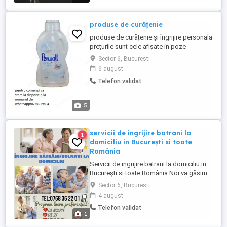
produse de curățenie
produse de curățenie și îngrijire personala
prețurile sunt cele afișate in poze
Sector 6, Bucuresti
6 august
Telefon validat
5
servicii de ingrijire batrani la
1
domiciliu in București si toate
România
Servicii de ingrijire batrani la domiciliu in
București si toate România Noi va găsim
ingrijitoare perfecta Program intern 24 24 8
Sector 6, Bucuresti
ore 4 ore Se percepe comision dupa
4 august
gasire (400 lei) (Nu cautam ingrijitoare)
Telefon validat
1