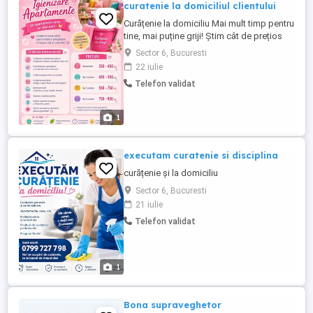
curatenie la domiciliul clientului
Curățenie la domiciliu Mai mult timp pentru
tine, mai puține griji! Știm cât de prețios
este timpul tău, iar o casă curată
Sector 6, Bucuresti
înseamnă confort, liniște și un mediu
22 iulie
sănătos pentru întreaga familie. De aceea,
Telefon validat
îți oferim servicii profesionale de
curățenie la domiciliu, adaptate nevoilor
fiecărui client. ...
1
executam curatenie si disciplina
curățenie și la domiciliu
Sector 6, Bucuresti
21 iulie
Telefon validat
1
Bona supraveghetor