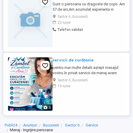
Sunt o persoana cu dragoste de copii .Am
57 de ani,Am acumulat experienta in
domeniul educational de peste 17
Sector 6, Bucuresti
ani..Ofer posibilitatea de supraveghetor la
23 iunie
copii de scoala (169)clasa 0-4 de la ora
Telefon validat
11"00-18"00.,ajut si la teme daca se
doreste.Si supraveghez totodata si copii
de gradinita (209,94).Scoala ...
servicii de curățenie
pentru mai multe detalii aștept mesajul
vostru în privat servicii de menaj avem
echipa de 6 fete executăm orice tip de
Sector 6, Bucuresti
curățenie reamintesc faptul că prețul e în
19 iunie
funcție de tipul de lucrare pe care o aveți
la garsoniere,apartamente se va trimite o
fată de la lucrările de 5 camere+ se va
discuta pentru ...
5
Publi24
Anunțuri
Bucuresti
Sector 6
Servicii
Menaj - Ingrijire persoane