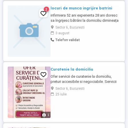
locuri de munca ingrijire batrini
2
infirmiera 52 ani experienta 28 ani doresc
sa îngrijesc bătrâni la domiciliu dimineața
și seara schimbat pampersi și în weekend
Sector 6, Bucuresti
sau 1 2 weekenduri pe luna intern de
3 august
preferat sector 1 și 6 rog seriozitate
Telefon validat
mulțumesc Roxana
Curatenie la domiciliu
Ofer servicii de curatenie la domiciliu,
preturi accesibile si negociabile. Servicii
disponibile pentru garsoniere,
Sector 6, Bucuresti
apartamente, case si curti. Servicii
25 iulie
disponibile pentru Bucuresti, Chiajna si
Bragadiru. Pentru detalii ma puteti
contacta pe whatsapp la numarul afisat în
anunt. PRETURI PORNIND DE ...
1