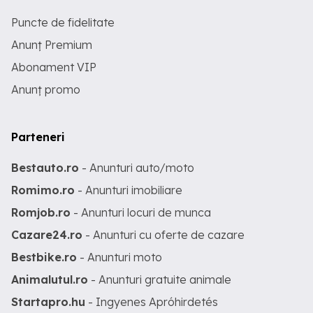
Puncte de fidelitate
Anunț Premium
Abonament VIP
Anunț promo
Parteneri
Bestauto.ro
- Anunturi auto/moto
Romimo.ro
- Anunturi imobiliare
Romjob.ro
- Anunturi locuri de munca
Cazare24.ro
- Anunturi cu oferte de cazare
Bestbike.ro
- Anunturi moto
Animalutul.ro
- Anunturi gratuite animale
Startapro.hu
- Ingyenes Apróhirdetés