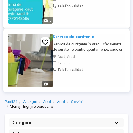
Telefon validat
1
Servicii de curățenie
Servicii de curățenie în Arad! Ofer servicii
de curățenie pentru apartamente, case și
birouri. Lucrez cu seriozitate, atenție la
Arad, Arad
detalii și prețuri avantajoase. Curățenie
27 iunie
generală Curățenie de întreținere Curățenie
Telefon validat
după renovare Pentru informații și
programări, trimite-mi un mesaj privat sau
...
1
Publi24
Anunțuri
Arad
Arad
Servicii
Menaj - Ingrijire persoane
Categorii