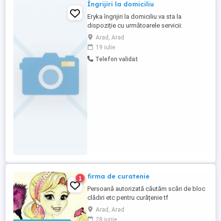
Îngrijiri la domiciliu
Eryka îngrijiri la domiciliu va sta la
dispoziție cu următoarele servicii:
ADMINISTRARE TRATAMENT , Perfuzabil
Arad, Arad
injectabil Schimbat stome , colostome
19 iulie
Schimbat Pampers, toaletat ...
Telefon validat
firma de curatenie
1
Persoană autorizată căutăm scări de bloc
clădiri etc pentru curățenie tf
Arad, Arad
28 iunie