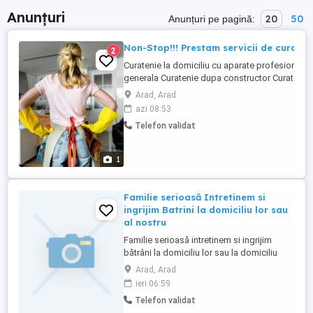
Anunțuri
20
50
Anunțuri pe pagină:
Non-Stop!!! Prestam servicii de curaten
2
Curatenie la domiciliu cu aparate profesionale:
generala Curatenie dupa constructor Curatenie 
întreținere apartamente și case Duplexuri Case
Arad, Arad
constructor Birouri clinici.etc Toate serviciile 
azi 08:53
la domiciliul clientului cu produsele noastre Cu
Telefon validat
igienizare,saltele,mochete,covoare,canapele,fo
...
1
Familie serioasă Intretinem si
ingrijim Batrini la domiciliu lor sau
al nostru
Familie serioasă intretinem si ingrijim
bătrâni la domiciliu lor sau la domiciliu
nostru tel
Arad, Arad
ieri 06:59
Telefon validat