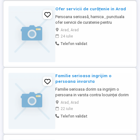
Ofer servicii de curățenie in Arad
Persoana serioasă, harnica , punctuala
ofer servicii de curatenie pentru
apartamente,case sau birouri mici în Arad,
Arad, Arad
disponibilitate în timpul saptamanii
24 iulie
dimineata devreme sau după ora 16 si in
Telefon validat
weekend.
Familie serioasa ingrijim o
persoana invarsta
Familie serioasa dorim sa ingrijim o
persoana in varsta contra locuinței dorim
sa asiguram tot necesarul de ce are
Arad, Arad
nevoie persoana oferim și cerem
22 iulie
seriozitate mai multe detalii la nr de
Telefon validat
telefon va mulțumesc