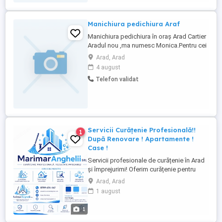
Manichiura pedichiura Araf
Manichiura pedichiura în oraș Arad Cartier
Aradul nou ,ma numesc Monica.Pentru cei
interesați aștept nesaj pe Facebook
Arad, Arad
Monica Vidican. Sau Facebook ,vanesa
4 august
bianca sunt manichiurista protejat
Telefon validat
Îngrijirea unghiiloAstept sa va
înfrumusețeze și îngrijesc s-o vouă mani
pedi.igiena omului contează ...
Servicii Curățenie Profesională!!
1
După Renovare ! Apartamente !
Case !
Servicii profesionale de curățenie în Arad
și împrejurimi! Oferim curățenie pentru
apartamente, case, birouri și spații
Arad, Arad
comerciale. Seriozitate, atenție la detalii și
1 august
prețuri accesibile. Contact: .
1