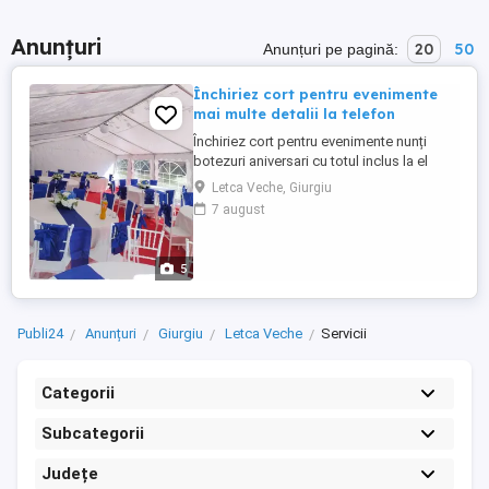
Anunțuri
20
50
Anunțuri pe pagină:
Închiriez cort pentru evenimente
mai multe detalii la telefon
Închiriez cort pentru evenimente nunți
botezuri aniversari cu totul inclus la el
pentru cele mai bune informații și detalii
Letca Veche, Giurgiu
sunați mă. Mulțumesc .
7 august
5
Publi24
Anunțuri
Giurgiu
Letca Veche
Servicii
Categorii
Subcategorii
Județe