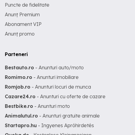
Puncte de fidelitate
Anunț Premium
Abonament VIP
Anunț promo
Parteneri
Bestauto.ro
- Anunturi auto/moto
Romimo.ro
- Anunturi imobiliare
Romjob.ro
- Anunturi locuri de munca
Cazare24.ro
- Anunturi cu oferte de cazare
Bestbike.ro
- Anunturi moto
Animalutul.ro
- Anunturi gratuite animale
Startapro.hu
- Ingyenes Apróhirdetés