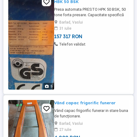
HBK 50 BSK
Presa automata PRESTO HPK 50 BSK, 50
tone forta presare. Capacitate specifică
de presare 65 N cm Putere de acționare 22
Barlad, Vaslui
kW Putere consumată 80 A Ore de
31 iulie
funcționare 12363 h Secțiune transversală
157 317 RON
canal 1100 x 700 mm Dimensiuni canal de
alimentare 1050 x 1250 mm Volum de
Telefon validat
umplere 0,96 m Capacitate de producție ...
5
Vând capac frigorific funerar
Vând capac frigorific funerar in stare buna
de funcționare.
Barlad, Vaslui
27 iulie