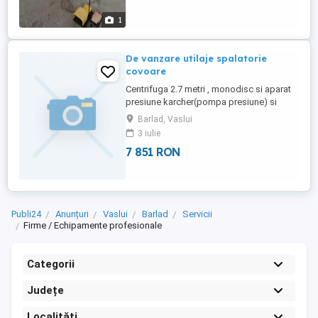
1
De vanzare utilaje spalatorie
covoare
Centrifuga 2.7 metri , monodisc si aparat
presiune karcher(pompa presiune) si
aspirator Stare perfecta de functionare
Barlad, Vaslui
3 iulie
7 851 RON
Publi24
Anunțuri
Vaslui
Barlad
Servicii
Firme / Echipamente profesionale
Categorii
Județe
Localități