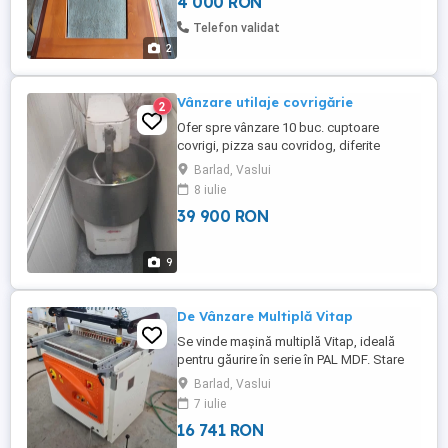
4 000 RON
Telefon validat
2
Vânzare utilaje covrigărie
2
Ofer spre vânzare 10 buc. cuptoare
covrigi, pizza sau covridog, diferite
modele și dimensiuni ( 220v-380 v) stare
Barlad, Vaslui
foarte bună. Șase (6) buc. malaxoare
8 iulie
diferite capacități (220v-380v), opăritor
39 900 RON
covrigi 2 buc, cântare, tăvi inox, rafturi
vânzare. Nu se vând separat! Preț pachet
39 900 lei Relații la ...
9
De Vânzare Multiplă Vitap
Se vinde mașină multiplă Vitap, ideală
pentru găurire în serie în PAL MDF. Stare
bună de funcționare, echipată cu sistem
Barlad, Vaslui
pneumatic și pedală de comandă, precisă
7 iulie
și ușor de utilizat în atelier. Preț: 3200
16 741 RON
(negociabil) Telefon: