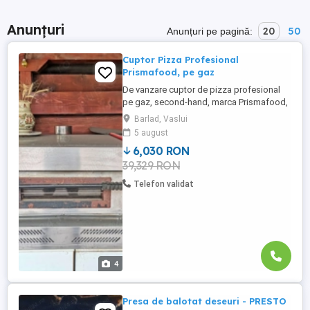
Anunțuri
20
50
Anunțuri pe pagină:
Cuptor Pizza Profesional
Prismafood, pe gaz
De vanzare cuptor de pizza profesional
pe gaz, second-hand, marca Prismafood,
modelul GAS 4 PF Metano. Fabricat in
Barlad, Vaslui
Italia. Capacitate coacere: 4 pizza de 30
5 august
cm. Temperatura maxima 450 grade C.
6,030 RON
Vatra din piatra refractara. An fabricatie
39,329 RON
2014. A fost folosit 6 ani. Pret: 1150 euro
Locatie: Barlad, jud ...
Telefon validat
4
Presa de balotat deseuri - PRESTO