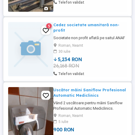
Telefon validat
5
Cedez societate umanitară non-
5
profit
Societate non profit aflată pe saitul ANAF
Roman, Neamt
30 iulie
5,234 RON
26,168 RON
Telefon validat
Uscător mâini Saniflow Profesional
Automatic Mediclinics
Vând 2 uscătoare pentru mâini Saniflow
Profesional Automatic Mediclinics.
Uscătoarele funcționează ambele
Roman, Neamt
impecabil. Prețul este pe bucată. Expediez
5 iulie
si în țară cu verificare colet și livrare a
900 RON
doua zi. Dacă sunați și nu răspund, sunt la