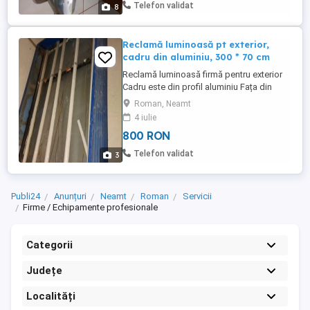
serviciu. Lăsați-mi un mesaj pe WhatsApp
Telefon validat
8
și vă sun eu.
Reclamă luminoasă pt exterior,
cadru din aluminiu, 300 * 70 cm
Reclamă luminoasă firmă pentru exterior
Cadru este din profil aluminiu Fața din
policarbonat Spatele din tablă galvanizată
Roman, Neamt
Dimensiune 300 cm * 70 cm * 15 cm
4 iulie
Reclamă este completă Doar trebuie
800 RON
colată cu ceea ce vă interesează.
Expediez si în țară cu verificare colet și
Telefon validat
3
livrare a doua zi. Dacă sunați ...
Publi24
Anunțuri
Neamt
Roman
Servicii
Firme / Echipamente profesionale
Categorii
Județe
Localități