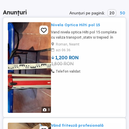
Anunțuri
20
50
Anunțuri pe pagină:
Nivela Optica Hilti pol 15
Vand nivela optica Hilti pol 15 completa
cu valiza transport ,stativ si trepied .în
stare perfecta de funcționare-pret 1200
Roman, Neamt
ron
azi 06:36
1,200 RON
1,800 RON
Telefon validat
3
Vând friteuză profesională