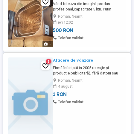
Vând friteuza din imagini, produs
profesional,capacitate 5 litri. Puțin
utilizată. Preț fix! 500 lei. Alimentare curent
Roman, Neamt
electric. Ideal zona Roman, Neamț. Sunați
ieri 12:02
500 RON
Telefon validat
5
Afacere de vânzare
1
Firmă înființată în 2005 (creație și
producție publicitară), fără datorii sau
credite, profit în ultimii 13 ani consecutivi,
Roman, Neamt
cu un bogat portofoliu de clienți
4 august
(persoane juridice, primării, unități
1 RON
învățământ, etc.) Activitatea se
desfășoară într-un spațiu închiriat,
Telefon validat
(centrală proprie, aer condiționat) ...