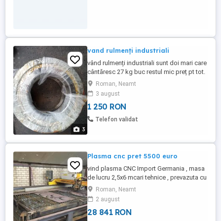
vand rulmenți industriali
vând rulmenți industriali sunt doi mari care
cântăresc 27 kg buc restul mic preț pt tot.
Roman, Neamt
3 august
1 250 RON
Telefon validat
3
Plasma cnc pret 5500 euro
vind plasma CNC Import Germania , masa
de lucru 2,5x6 mcari tehnice , prevazuta cu
2 capete - electric si oxiacetilenica , stare
Roman, Neamt
tehnica si optica foarte buna,carte
2 august
trehnica , computer etc PRET 8000 EURO
28 841 RON