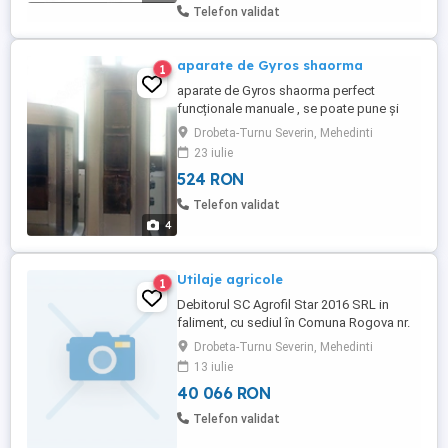
la prețul de 25.415 lei plus ...
Telefon validat
aparate de Gyros shaorma
1
aparate de Gyros shaorma perfect
funcționale manuale , se poate pune și
motor la ele dacă se dorește
Drobeta-Turnu Severin, Mehedinti
23 iulie
524 RON
Telefon validat
4
Utilaje agricole
1
Debitorul SC Agrofil Star 2016 SRL in
faliment, cu sediul în Comuna Rogova nr.
572, jud. Mehedinti, având CUI 36219738,
Drobeta-Turnu Severin, Mehedinti
înregistrată la Oficiul Registrul Comerţului
13 iulie
de pe langa Tribunalul Arad sub nr. J25
40 066 RON
313 2016, aflat în procedura de faliment, in
bankruptcy, en faillite, in dosar nr. 5383
Telefon validat
101 2023, ...