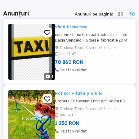
Anunțuri
20
50
Anunțuri pe pagină:
vând firma taxi
cesionez firma taxi toate actele la zi auto
Dacia Sandero 1.5 diesel fabricație 2014
nu accept schimburi preț 13500 euro
Drobeta-Turnu Severin, Mehedinti
negociabil telefon
azi 01:47
70 860 RON
Telefon validat
1
Rotisor + tava pliabila
Drobeta Tr. Severin Trmit prin posta RO.
Drobeta-Turnu Severin, Mehedinti
ieri 14:10
1 250 RON
Telefon validat