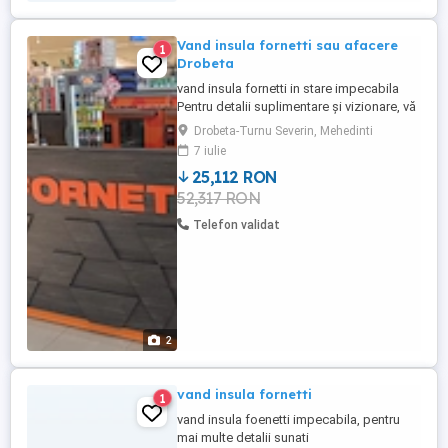
Vand insula fornetti sau afacere
1
Drobeta
vand insula fornetti in stare impecabila
Pentru detalii suplimentare și vizionare, vă
stau la dispoziție în privat sau telefonic.
Drobeta-Turnu Severin, Mehedinti
7 iulie
25,112 RON
52,317 RON
Telefon validat
2
vand insula fornetti
1
vand insula foenetti impecabila, pentru
mai multe detalii sunati