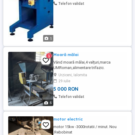
revizie ...
Telefon validat
1
Moară mălai
1
Vând moară mălai,4 valțuri,marca
UMRoman,alimentare trifazic.
Urziceni, Ialomita
29 iulie
5 000 RON
Telefon validat
5
motor electric
motor 15kw -3000rotatii / minut. Nou
.Rebobinat