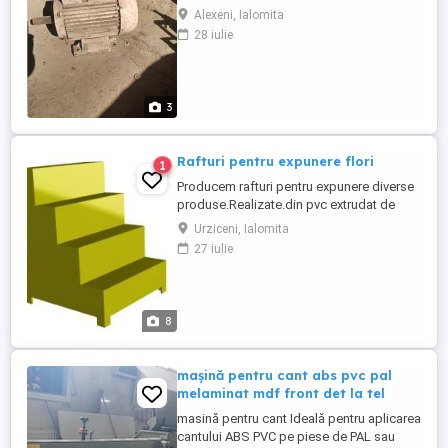
Alexeni, Ialomita
28 iulie
3
Rafturi pentru expunere flori
1
Producem rafturi pentru expunere diverse
produse.Realizate.din pvc extrudat de
inalta calitate ideala atat pentru spatii
Urziceni, Ialomita
inchise cat si exterioare datorita
27 iulie
materialului din care sunt prelucrate sunt
impermeabile gradul de absortie al apei
este 0,rezistente la solutii acide si
alcaline,nu putrezesc sau ...
8
mașină pentru cant abs pvc pal
melaminat mdf front det la tel
masină pentru cant Ideală pentru aplicarea
cantului ABS PVC pe piese de PAL sau