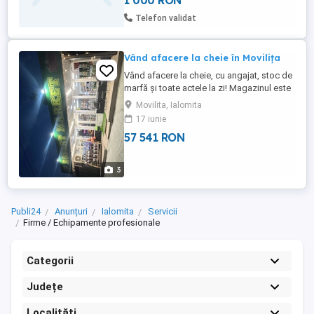
1 000 RON
Telefon validat
Vând afacere la cheie în Movilița
Vând afacere la cheie, cu angajat, stoc de
marfă și toate actele la zi! Magazinul este
situat pe DN, în comuna Movilița Ialomița,
Movilita, Ialomita
calea București 107A, poziționat în centru
17 iunie
comunei, lângă primărie, școala, grădinița
57 541 RON
și dispensarul comunei. Are 85
mp+cameră depozitare Clienți formați,
vad format.
3
Publi24
Anunțuri
Ialomita
Servicii
Firme / Echipamente profesionale
Categorii
Județe
Localități