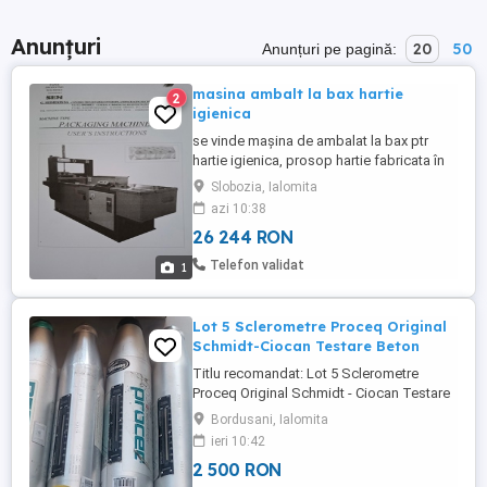
Anunțuri
20
50
Anunțuri pe pagină:
masina ambalt la bax hartie
2
igienica
se vinde mașina de ambalat la bax ptr
hartie igienica, prosop hartie fabricata în
Grecia, folosită 2-3 luni.SEIMEKIS
Slobozia, Ialomita
azi 10:38
26 244 RON
Telefon validat
1
Lot 5 Sclerometre Proceq Original
Schmidt-Ciocan Testare Beton
Titlu recomandat: Lot 5 Sclerometre
Proceq Original Schmidt - Ciocan Testare
BetonDescriere:Vând lot de 5 sclerometre
Bordusani, Ialomita
mecanice analogice Original Schmidt,
ieri 10:42
fabricate în Elveția de liderul de piață
2 500 RON
Proceq. Aceste instrumente profesionale