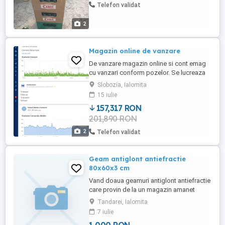
Telefon validat
2
Magazin online de vanzare
De vanzare magazin online si cont emag
cu vanzari conform pozelor. Se lucreaza
pe baza de stoc dar si in sistem
Slobozia, Ialomita
dropshipping. In pretul de vanzare este
15 iulie
inclus stocul de aproximativ 120.000 lei si
157,317 RON
echipamentele necesare pentru
201,890 RON
desfășurarea activității aproximativ 15.000
lei. Pentru mai multe detalii ...
2
Telefon validat
Geam antiglont antiefractie
80x60x3 cm
Vand doaua geamuri antiglont antiefractie
care provin de la un magazin amanet
exchange . Dimensiunile sunt 80x60x3 cm.
Tandarei, Ialomita
7 iulie