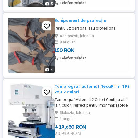
sunt standardul global în construcții
Telefon validat
5
pentru încercări nedestructive ...
Echipament de protecție
Pentru uz personal sau profesional
Andrasesti, Ialomita
4 august
150 RON
Telefon validat
4
Tamprograf automat TecaPrint TPE
250 2 culori
Tampograf Automat 2 Culori Configurabil
la 4 Culori Perfect pentru imprimări rapide
și precise! Ideal pentru producție
Slobozia, Ialomita
industrială sau personalizări. Caracteristici
1 august
principale: Cliseu: 250 x 100 mm Sistem:
19,630 RON
deschis Capacitate: 1.400 imprimări oră
20,939 RON
Stare: foarte bună, imprimări puține,