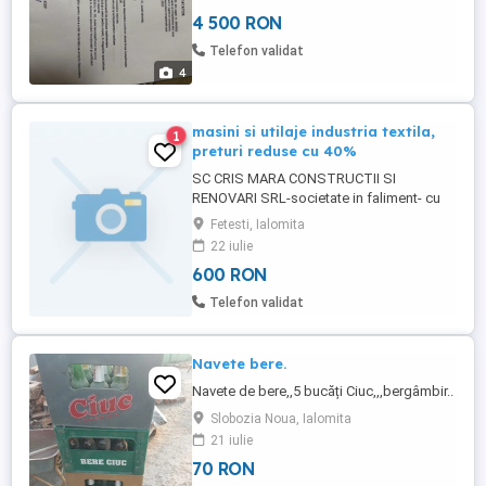
Înființată în anul 2020 Fără datorii către
4 500 RON
ANAF sau alte instituții Neplătitoare de
TVA Acte la zi și situație juridică clară
Telefon validat
Transfer rapid ...
4
masini si utilaje industria textila,
1
preturi reduse cu 40%
SC CRIS MARA CONSTRUCTII SI
RENOVARI SRL-societate in faliment- cu
sediul in municipiul Fetesti, str. Gheorghe
Fetesti, Ialomita
Lazar, nr. 13, jud. Ialomita, inregistrata la
22 iulie
ORC Ialomita sub nr. J 21 349 2019, CUI
600 RON
41009864, prin lichidator judiciar, C.I.I.
Zaharescu Pavel, numit de Tribunalul
Telefon validat
Ialomita, prin sent. ...
Navete bere.
Navete de bere,,5 bucăți Ciuc,,,bergâmbir..
Slobozia Noua, Ialomita
21 iulie
70 RON