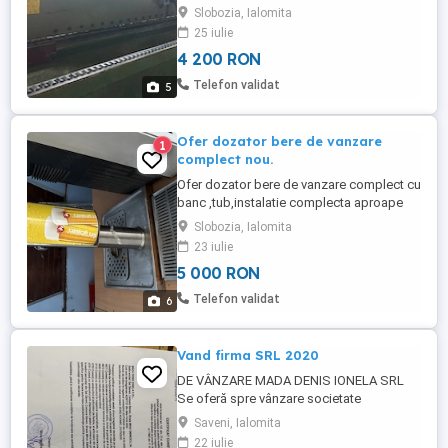
MDF. Detalii: model: Holzer 1437 MFE Trim
Slobozia, Ialomita
aplicare cant ABS PVC funcționare bună
25 iulie
întreținută și verificată. mai multe det la tel
4 200 RON
Telefon validat
5
Ofer dozator bere de vanzare
1
complect nou.
Ofer dozator bere de vanzare complect cu
banc ,tub,instalatie complecta aproape
nou folosit de 2 ori doar pui butoiul de
Slobozia, Ialomita
bere si dai drumul la treaba tel ron si un tv
23 iulie
cadou.85 cm
5 000 RON
Telefon validat
6
Vand firma SRL 2020
DE VÂNZARE MADA DENIS IONELA SRL
Se oferă spre vânzare societate
comercială înființată în anul 2020, cu
Saveni, Ialomita
sediul în comuna Săveni, județul Ialomița.
22 iulie