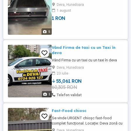
Deva, Hunedoara
1 august
1 RON
5
Vând Firma de taxi cu un Taxi în
deva
Vând Firma cu un taxi cu un taxi în deva
Deva, Hunedoara
23 iulie
55,061 RON
60,305 RON
1
Telefon validat
Fast-Food chiosc
Se vinde URGENT chioșc fast-food
complet funcțional. Locație: Deva zonă cu
trafic pietonal și auto Tip afacere: street-
Deva, Hunedoara