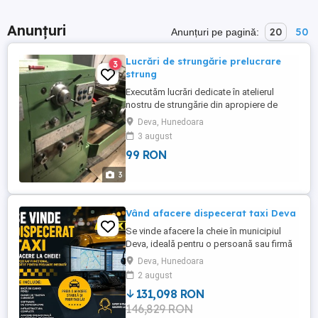
Anunțuri
20
50
Anunțuri pe pagină:
Lucrări de strungărie prelucrare
3
strung
Executăm lucrări dedicate în atelierul
nostru de strungărie din apropiere de
Deva. In atelierul de prelucrari prin
Deva, Hunedoara
aschiere dotat cu strung, masina de gaurit
3 august
etc. realizăm toata gama de produse
99 RON
specifice domeniului. In cadrul serviciilor
de strungarie: - executam piese dupa
3
desen, dupa model sau ...
Vând afacere dispecerat taxi Deva
Se vinde afacere la cheie în municipiul
Deva, ideală pentru o persoană sau firmă
care dorește să preia o activitate deja
Deva, Hunedoara
funcțională.
2 august
131,098 RON
146,829 RON