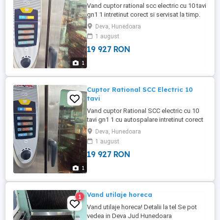
Vand cuptor rational scc electric cu 10 tavi
gn1 1 intretinut corect si servisat la timp.
Se poate proba si vedea in Deva Pret 3800
Deva, Hunedoara
euro Tel
1 august
19 927 RON
1
Cuptor Rational SCC Electric 10
tavi
Vand cuptor Rational SCC electric cu 10
tavi gn1 1 cu autospalare intretinut corect
si servisat la timp. Se poate vedea si
Deva, Hunedoara
proba la Deva .
1 august
19 927 RON
1
Vand utilaje horeca
1
Vand utilaje horeca! Detalii la tel Se pot
vedea in Deva Jud Hunedoara