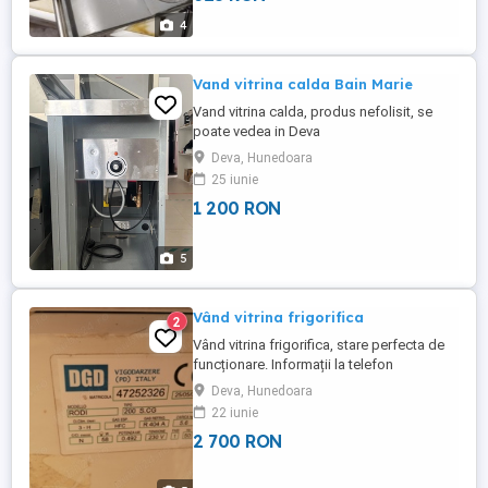
min. -4 C s-a răcit, astfel încât să poată fi
4
procesat. Diametru ...
Vand vitrina calda Bain Marie
Vand vitrina calda, produs nefolisit, se
poate vedea in Deva
Deva, Hunedoara
25 iunie
1 200 RON
5
Vând vitrina frigorifica
2
Vând vitrina frigorifica, stare perfecta de
funcționare. Informații la telefon
Deva, Hunedoara
22 iunie
2 700 RON