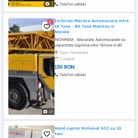
1
Telefon validat
Inchiriez Macara Automacara intre
2
18 Tone - 80 Tone Manitou si
Nacela
INCHIRIEM : -Macarale, Automacarale cu
capacitate cuprinsa intre 18 tone si 80
tone -Manitou Rotativ MRT
Deva, Hunedoara
2150,capacitate cuprinsa intre 1,5 tone si
2 august
5 tone -Nacela cu inaltimea maxima de 23
150 RON
metri INCHIRIEREA SE FACE pe baza de
COMANDA FERMA si CONTRACT DE
Telefon validat
PRESTARI SERVICII !!!
10
Vand cuptor Rational SCC cu 10
tavi