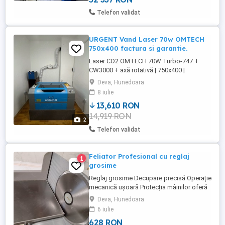
bar, burgerie, bistro, pizzerie sau alte
concepte HoReCa. Spatiul dispune de:
Telefon validat
*Camera frigorifica *Camera ...
URGENT Vand Laser 70w OMTECH
750x400 factura si garantie.
Laser CO2 OMTECH 70W Turbo-747 +
CW3000 + axă rotativă | 750x400 |
Echipamentul a fost utilizat foarte puțin,
Deva, Hunedoara
aproximativ 2 ore zi timp de 4 luni, în regim
8 iulie
ușor, pentru teste și proiecte mici, nu
13,610 RON
producție industrială Pachet inclus: -
14,919 RON
Chiller industrial CW-3000 - Axă rotativă
2
pentru obiecte cilindrice - ...
Telefon validat
Feliator Profesional cu reglaj
1
grosime
Reglaj grosime Decupare precisă Operație
mecanică ușoară Protecția mâinilor oferă
o funcționare sigură Ușor de curățat
Deva, Hunedoara
Dispozitiv de tăiere înclinat Este
6 iulie
recomandat în special pentru produsele
628 RON
din carne Carnea trebuie să fie răcită la