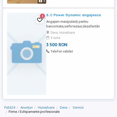
3
S..C Power Dynamic angajeaza
3
Angajam manipulanți pentru
bancomate,seife tezaur,dezafectări
bănci,obligatoriu permis de conducere
Deva, Hunedoara
cat B,dispus la deplasări în județele
9 iunie
arondate,se lucrează în echipă ,firma din
3 500 RON
București cu punct de lucru Deva, Doar
bărbați din zona Deva pot aplica la acest
Telefon validat
job
Publi24
Anunțuri
Hunedoara
Deva
Servicii
Firme / Echipamente profesionale