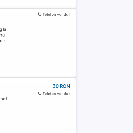
Telefon validat
g la
cru
 de
30 RON
Telefon validat
rbat