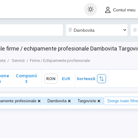
ane
Companii
RON
EUR
Sortează
Contul meu
3
le firme / echipamente profesionale Dambovita Targovi
ste
Servicii
Firme / Echipamente profesionale
oane
Companii
RON
EUR
Sortează
5
3
pamente profesionale
Dambovita
Targoviste
Șterge toate filtre