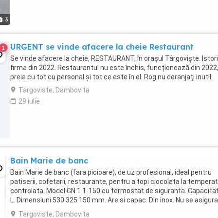
3
URGENT se vinde afacere la cheie Restaurant
1
Se vinde afacere la cheie, RESTAURANT, în orașul Târgoviște. Istor
firma din 2022. Restaurantul nu este închis, funcționează din 2022
preia cu tot cu personal și tot ce este în el. Rog nu deranjați inutil.
Targoviste, Dambovita
29 iulie
Bain Marie de banc
Bain Marie de banc (fara picioare), de uz profesional, ideal pentru
patiserii, cofetarii, restaurante, pentru a topi ciocolata la tempera
controlata. Model GN 1 1-150 cu termostat de siguranta. Capacita
L. Dimensiuni 530 325 150 mm. Are si capac. Din inox. Nu se asigura
transport. A fost cumparata ...
Targoviste, Dambovita