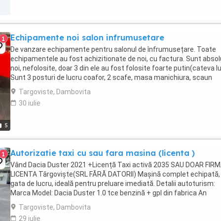
Echipamente noi salon infrumusetare
1
De vanzare echipamente pentru salonul de înfrumusețare. Toate
echipamentele au fost achizitionate de noi, cu factura. Sunt absol
noi, nefolosite, doar 3 din ele au fost folosite foarte putin(cateva lu
Sunt 3 posturi de lucru coafor, 2 scafe, masa manichiura, scaun
complet pedichiura, un climazon, ...
Targoviste, Dambovita
30 iulie
5
Autorizatie taxi cu sau fara masina (licenta )
1
Vând Dacia Duster 2021 +Licență Taxi activă 2035 SAU DOAR FIR
LICENTA Târgoviște(SRL FĂRĂ DATORII) Mașină complet echipată,
gata de lucru, ideală pentru preluare imediată. Detalii autoturism:
Marca Model: Dacia Duster 1.0 tce benzină + gpl din fabrica An
fabricație: 2021 Editie speciala 15 ani Pachet ...
Targoviste, Dambovita
29 iulie