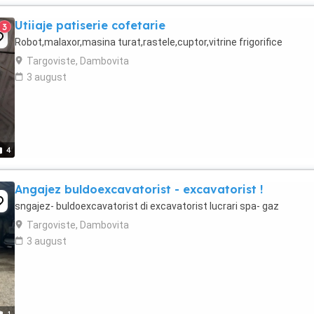
Utiiaje patiserie cofetarie
3
Robot,malaxor,masina turat,rastele,cuptor,vitrine frigorifice
Targoviste, Dambovita
3 august
4
Angajez buldoexcavatorist - excavatorist !
sngajez- buldoexcavatorist di excavatorist lucrari spa- gaz
Targoviste, Dambovita
3 august