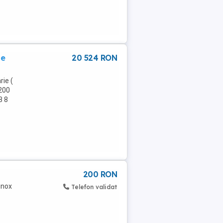
de
20 524 RON
rie (
 200
3 8
200 RON
inox
Telefon validat