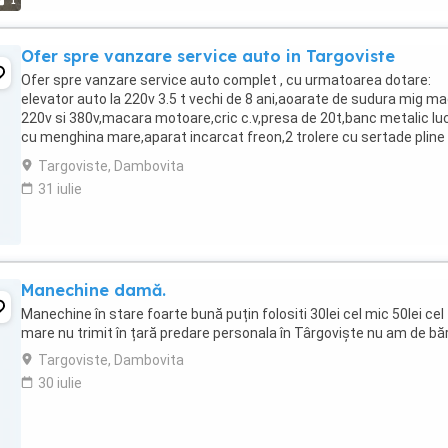
1
Ofer spre vanzare service auto in Targoviste
Ofer spre vanzare service auto complet , cu urmatoarea dotare:
elevator auto la 220v 3.5 t vechi de 8 ani,aoarate de sudura mig ma
220v si 380v,macara motoare,cric c.v,presa de 20t,banc metalic lu
cu menghina mare,aparat incarcat freon,2 trolere cu sertade pline
truse si scule si multe altele. Se ...
Targoviste, Dambovita
31 iulie
Manechine damă.
Manechine în stare foarte bună puțin folositi 30lei cel mic 50lei cel
mare nu trimit în țară predare personala în Târgoviște nu am de bă
Targoviste, Dambovita
30 iulie