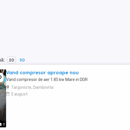
nă:
20
50
Vand compresor aproape nou
Vand compresor de aer 1.85 kw Mare in DDR
Targoviste, Dambovita
5 august
3