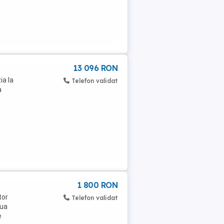
13 096 RON
ia la
Telefon validat
a
1 800 RON
tor
Telefon validat
oua
e