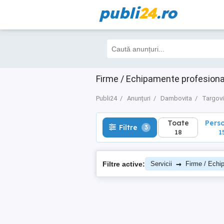
publi
24
.ro
Toate
Perso
Filtre
3
18
15
Firme / Echipamente profesiona
Publi24
Anunțuri
Dambovita
Targovi
Toate
Pers
Filtre
3
18
1
→
Filtre active:
Servicii
Firme / Echi