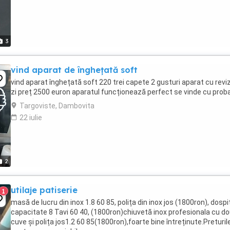
3
vind aparat de înghețată soft
vind aparat înghețată soft 220 trei capete 2 gusturi aparat cu reviz
zi preț 2500 euron aparatul funcționează perfect se vinde cu prob
Targoviste, Dambovita
22 iulie
2
utilaje patiserie
1
masă de lucru din inox 1.8 60 85, polița din inox jos (1800ron), dospi
capacitate 8 Tavi 60 40, (1800ron)chiuvetă inox profesionala cu d
cuve și polița jos1.2 60 85(1800ron),foarte bine întreținute.Preturil