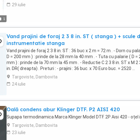
29 iulie
1
Vand prajini de foraj 2 3 8 in. ST ( stanga ) + scule 
instrumentatie stanga
Vand prajini de foraj 2 3 8 in. ST : 36 buc x 2 m = 72 m . - Dorn cu pala
D = 200 mm ) : prinde de la 28 mm la 40 mm . - Tuta cu palarie ( D =
mm ) : prinde de la 70 mm la 45 mm . - Reductie C 2 3 8 in. ST x M 2 
in. DR( dreapta) . Preturi : - prajini : 36 buc. x 70 Euro buc. = 2520 ...
Targoviste, Dambovita
24 iulie
Oală condens abur Klinger DTF. P2 AISI 420
Supapa termodinamica Marca Klinger Model DTF. 2P Aisi 420 - oțel 
Targoviste, Dambovita
23 iulie