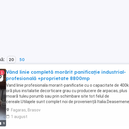
nă:
20
50
Vând linie completă morărit panificație industrial-
1
profesională +proprietate 8800mp
Vand linie profesionala morarit-panificatie cu o capacitate de 400
oră plus instalatie decorticare grau cu producere de arpacas, plus
moară tuleu porumb sau prin schimbare site tot felul de
cereale.Utilajele sunt complet noi de proveniență Italia.Deasemen
instalația se vinde cu tot cu proprietatea ...
Fagaras, Brasov
1 august
9