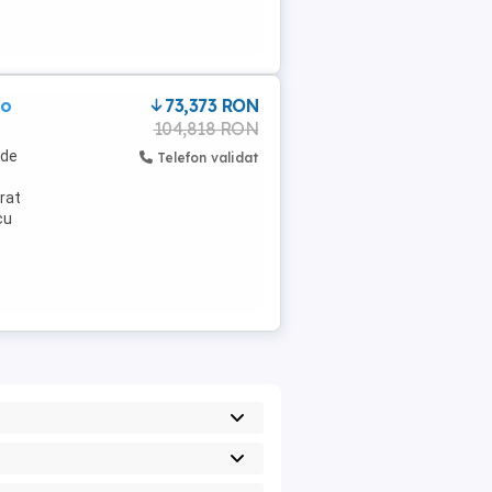
co
73,373 RON
104,818 RON
 de
Telefon validat
arat
cu