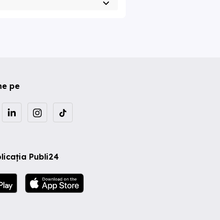
ne pe
licația Publi24