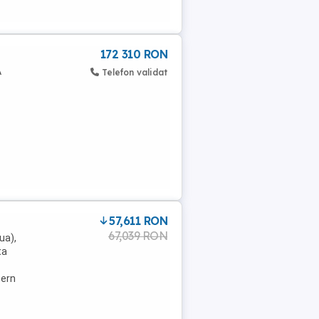
172 310 RON
A
Telefon validat
57,611 RON
67,039 RON
ua),
ta
tern