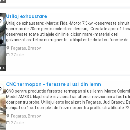
4
Utilaj exhaustare
Utilaj de exhaustare: -Marca: Fida -Motor 7.5kw -deserveste simult
saci mari de 70cm pentru colectare deseuri, -Greutate aprox 1 ton
deserveste toate utilajele din linie, ciclon mare -material otel
galvanizat astfel ca nu rugineste -utilajul este dotat cu functie de
vibratie astfel incat se curata ...
Fagaras, Brasov
27 iulie
4
CNC termopan - ferestre si usi din lemn
CNC pentru productie ferestre termopan si usi lemn. Marca Colom
Model AM33 Utilajul este revizionat iar ulterior revizionarii a fost uti
doar pentru proba. Utiliajul este localizat in Fagaras, Jud. Brasov. E
echipat cu 1 set complet de freze noi pentru profile stratificate 72
mm, axe 50 mm, ...
Fagaras, Brasov
27 iulie