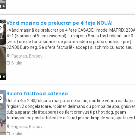
4
Vând mașina de prelucrat pe 4 fețe NOUĂ!
- Vând mașină de prelucrat pe 4 fețe CASADEI, model MATRIX 230
4+1 (5 arbori, al 5-lea universal) - utilaj nou !! nu a fost folosit, are 0
(zero) ore de functionare - se poate vedea si proba oricând - preț
32.900 Euro neg. Se oferă factură! - accept si schimb cu auto sau
imobiliare... la schimb pretul ...
Fagaras, Brasov
6 iulie
6
Rulota fastfood cafenea
Rulota 4m 2.40,folosita mai putin de un an, contine vitrina calda(no
frigider, 2 congelatoare, robinet delimano cu pompa de apa, ghiuve
dubla,aparat clatite,aparat de fiert crenvusti pt.hot dog, geam
termopan cu posibilitatea de a fi luat jos pe timp de vara,spatiu es
de depozitare butelie,cablu ...
Fagaras, Brasov
6 iulie