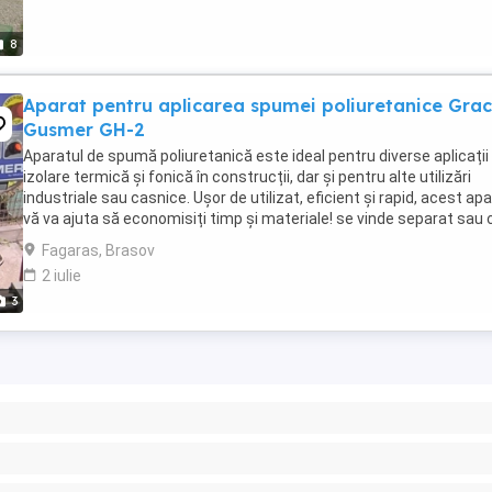
8
Aparat pentru aplicarea spumei poliuretanice Gra
Gusmer GH-2
Aparatul de spumă poliuretanică este ideal pentru diverse aplicații
izolare termică și fonică în construcții, dar și pentru alte utilizări
industriale sau casnice. Ușor de utilizat, eficient și rapid, acest ap
vă va ajuta să economisiți timp și materiale! se vinde separat sau 
tot cu masina ...
Fagaras, Brasov
2 iulie
3