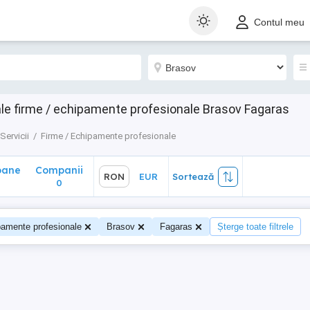
ane
Companii
RON
EUR
Sortează
Contul meu
0
le firme / echipamente profesionale Brasov Fagaras
Servicii
Firme / Echipamente profesionale
oane
Companii
RON
EUR
Sortează
0
pamente profesionale
Brasov
Fagaras
Șterge toate filtrele