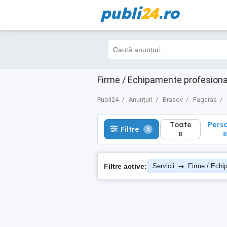
publi
24
.ro
Toate
Perso
Filtre
3
8
8
Firme / Echipamente profesiona
Publi24
Anunțuri
Brasov
Fagaras
Toate
Pers
Filtre
3
8
8
→
Filtre active:
Servicii
Firme / Echi