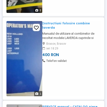
2
Instructiuni folosire combine
laverda
Manualul de utilizare al combinelor de
recoltat modele LAVERDA cuprinde si
mentenanta ce trebuie facuta de catre
Brasov, Brasov
personalul care deserveste utilajul cat
ieri 18:29
unele rezolvari a problemeor tehnice ce
400 RON
pot aparea. Limba : engleza
Telefon validat
1
SERVICE manual - CATALOG piese