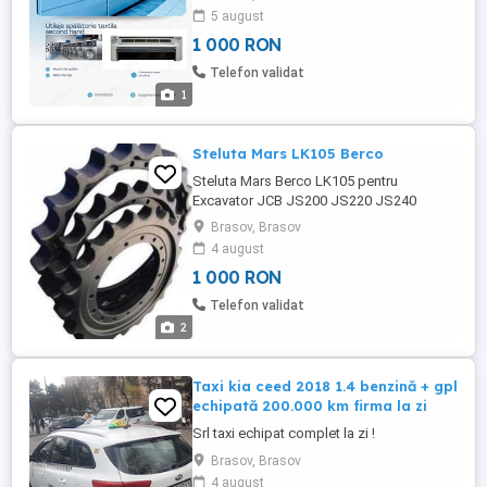
5 august
1 000 RON
Telefon validat
1
Steluta Mars LK105 Berco
Steluta Mars Berco LK105 pentru
Excavator JCB JS200 JS220 JS240
Buldozer divers Excavator Produs nou
Brasov, Brasov
2bucati 1000 lei
4 august
1 000 RON
Telefon validat
2
Taxi kia ceed 2018 1.4 benzină + gpl
echipată 200.000 km firma la zi
Srl taxi echipat complet la zi !
Brasov, Brasov
4 august