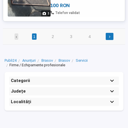
100 RON
Telefon validat
3
›
‹
1
2
3
4
Publi24
Anunțuri
Brasov
Brasov
Servicii
Firme / Echipamente profesionale
Categorii
Județe
Localități