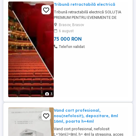
Tribună retractabilă electrică
Tribună retractabilă electrică SOLUȚIA
PREMIUM PENTRU EVENIMENTE DE
IMPACT! Ideală pentru: Zone VIP, concerte,
Brasov, Brasov
proiecții de film, evenimente corporate,
6 august
hale multifuncționale, studiouri TV și alte
75 000 RON
spații exclusiviste. De ce să alegi această
tribună? Compactă și ușor de utilizat: Se
Telefon validat
retrage automat ...
3
Vand cort profesional,
nou(nefolosit), depozitare, 8ml
16ml, poarta h=4ml
Vand cort profesional, nefolosit
L=16ml,l=8ml, h= 4ml la streasina, acces