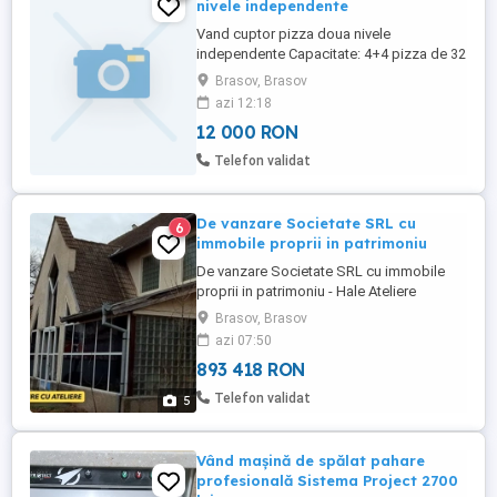
nivele independente
Vand cuptor pizza doua nivele
independente Capacitate: 4+4 pizza de 32
cm Alimentare: 380 V Putere electrica: 9,4
Brasov, Brasov
KW Temperatura coacere: 300 - 455 C
azi 12:18
Dimensiuni camera de coacere: 66 x 66 x
12 000 RON
14 cm putin folosit plus carucior inox
suport cu roti ( din afecere inchisa ) Pret
Telefon validat
12.000 lei Tel. . .
De vanzare Societate SRL cu
6
immobile proprii in patrimoniu
De vanzare Societate SRL cu immobile
proprii in patrimoniu - Hale Ateliere
Depozite Ghimbav, Brasov Oportunitate
Brasov, Brasov
rară Platformă multifuncțională cu
azi 07:50
potential, la preț de neconceput Societate
893 418 RON
SRL cu immobile proprii in patrimoniu -
Ghimbav, Brasov, 170.000 euro Se oferă ...
Telefon validat
5
Vând mașină de spălat pahare
profesională Sistema Project 2700