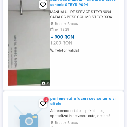
schimb STEYR 9094
MANUALUL DE SERVICE STEYR 9094
CATALOG PIESE SCHIMB STEYR 9094
LIMBA ENGLEZA TRACTOR 2 VOLUME
Brasov, Brasov
(BIBLIORAFTRI DIMENSIUNI 275 MM
ieri 18:28
(LAȚIME) X 310 MM INALȚIME) X 90 MM
900 RON
(GROSIME)
1,200 RON
Telefon validat
2
parteneriat afaceri sevice auto si
1
altele
Antreprenor cetatean pakistanez,
specializat in servisare auto, detine 2
service auto in Rawalpindi, Pakistan,
Brasov, Brasov
serios, muncitor, posesor certificate