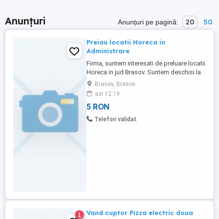
Anunțuri
20
50
Anunțuri pe pagină:
Preiau locatii Horeca in
Administrare
Firma, suntem interesati de preluare locatii
Horeca in jud Brasov. Suntem deschisi la
parteneriate serioase si de durata. Avem si
Brasov, Brasov
firma de evenimente si putem onora toata
azi 12:19
gama cu dotari de pana la 200 persoane.
5 RON
Tel. .
Telefon validat
Vand cuptor Pizza electric doua
1