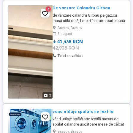
De vanzare Calandru Girbau
3
de vânzare calandru Girbau pe gaz,cu
masă utilă de 2,1 metri,în stare foarte bună
de funcționare. Se face proba la fața
Brasov, Brasov
locului. Mai multe detalii și utilaje la
5 august
telefon
41,338 RON
42,908 RON
Telefon validat
2
vand utilaje spalatorie textila
vând utilaje spălătorie textilă mașini de
spălat calandre uscătoare mese de călcat
Brasov, Brasov