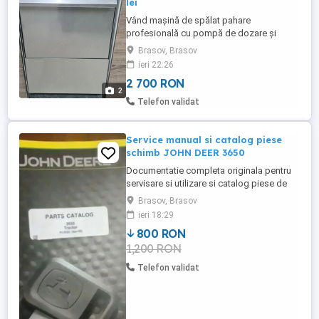
lei
Vând mașină de spălat pahare
profesională cu pompă de dozare și
pompă de clătire - Sistema Project - ideală
Brasov, Brasov
pentru uz intens în cadrul unui restaurant
ieri 22:26
sau bar Alimentare: 230 V Putere: 3,18 kW
2 700 RON
Dimensiune cos: 350 350 mm Inaltime
2
utilizabila: 240 mm Capacitate productie:
Telefon validat
1100 pahare ora Durata ...
Service manual si catalog piese
schimb JOHN DEER 3650
Documentatie completa originala pentru
servisare si utilizare si catalog piese de
schimb TRACTORUL JOHN DEER 3650 2
Brasov, Brasov
VOLUME LIMBA ENGLEZA
ieri 18:29
800 RON
1,200 RON
Telefon validat