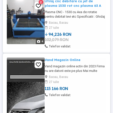
Utilaj cnc debitare cu jet de
2
plasma 1530 rot cnc plasma 63 A
Plasma CNC - 1530 cu Axa de rotatie
pentru debitat tevi etc Specificatii : Ghidaj
pe axele X Y Cremaliera Transmisie pe axa
Bacau, Bacau
X Roti dintate Transmisie pe axa Y Roti
27 iulie
dintate Transmisie pe axa Z Surub cu bile
94,226 RON
fabricat in Germania Axa de rotatie montaj
102,079 RON
lateral Diametru maxim 350 x 2500
4
Suprafata masa 1800x ...
Telefon validat
Vand Magazin Online
Vand magazin online activ din 2023 Firma
nu are datorii este pe plus Mai multe
detalii la telefon
Bacau, Bacau
27 iulie
115 166 RON
Telefon validat