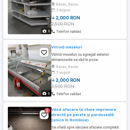
Bacau, Bacau
3 august
2,000 RON
2,500 RON
5
Telefon validat
Vitrină mezeluri
Vitrină mezeluri cu agregat exterior
dimensiunile se văd în poze.
Bacau, Bacau
3 august
2,000 RON
2,500 RON
5
Telefon validat
Vând afacere la cheie imprimare
2
directă pe perete și pardoseală
(unica în România)
Se oferă spre vânzare afacere completă