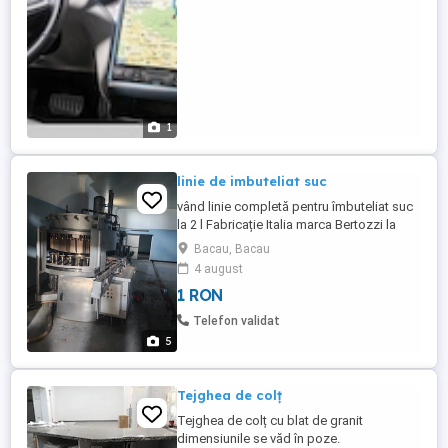
1
linie de imbuteliat suc
vând linie completă pentru îmbuteliat suc
la 2 l Fabricație Italia marca Bertozzi la
cerere pot trimitime video
Bacau, Bacau
4 august
1 RON
Telefon validat
5
Tejghea de colț
Tejghea de colț cu blat de granit
dimensiunile se văd în poze.