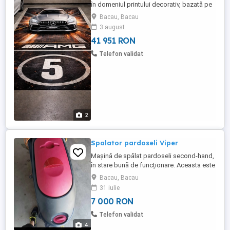
în domeniul printului decorativ, bazată pe
tehnologie inovatoare imprimare directă
Bacau, Bacau
pe perete și pardoseală , mobilă, la locația
3 august
clientului. Această tehnologie este unică în
41 951 RON
România , oferă capacități de a imprima
atât pe pereți, cât și pe pardoseli un
Telefon validat
avantaj ...
2
Spalator pardoseli Viper
Mașină de spălat pardoseli second-hand,
în stare bună de funcționare. Aceasta este
echipată cu un rezervor pentru soluție de
Bacau, Bacau
curățare și un cablu electric. Poate fi
31 iulie
utilizată pentru curățarea rapidă și
7 000 RON
eficientă a suprafețelor dure, cum ar fi
parchetul sau gresie. Dimensiuni
Telefon validat
compacte și ușor de mane ...
4