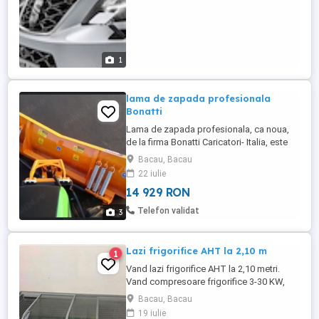
1
lama de zapada profesionala
Bonatti
Lama de zapada profesionala, ca noua,
de la firma Bonatti Caricatori- Italia, este
cuplata cu un joystick de comanda
Bacau, Bacau
hidraulica pe tractor de 66 cp. Model:
22 iulie
Bonatti Lp2 - 2500 Latimea lamei de lucru:
14 929 RON
2,5 metri Greutate 310 kg: - usoara si
manevrabila Comenzi rapide hidraulice: -
Telefon validat
3
stanga dreapta sus jos. Pret ...
Lazi frigorifice AHT la 2,10 m
1
Vand lazi frigorifice AHT la 2,10 metri.
Vand compresoare frigorifice 3-30 KW,
vaporizatoare pt camere frigorifice vitrine
Bacau, Bacau
frigorifice (din inox pentru peste),vitrine
19 iulie