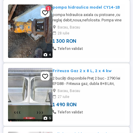
pompa hidraulica model CY14-1B
1
pompa hidraulica axiala cu pistoane ,cu
reglaj debit,noua,nefolosita. Pompa vine
cu dispozitivul aferent montarii la motorul
Bacau, Bacau
electric trifazic(7,5-11Kw) Caracteristicile
28 iulie
pompei-vezi foto
1 300 RON
Telefon validat
4
Friteuza Gaz 2 x 8 L, 2 x 4 kw
2 bucăți disponibile Preț 2 buc - 2790 lei
EFG88 - Friteusa gaz, dubla 8+8 Litri,
Putere 2x4 KW,cu termostat protectie la
Bacau, Bacau
supraincalzire greutate 15 kg,
27 iulie
DIMENS.EXT. 66X44X35 cm
1 490 RON
Telefon validat
5