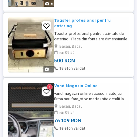
ridicat(macarale, automacarale, poduri
6
rulante.)
Toaster profesional pentru
catering
Toaster profesional pentru activitate de
catering . Placa din fonta are dimensiunile
de 240x240 mm . Are o putere de 1800
Bacau, Bacau
watts . Numai ridicare personala , din
ieri 09:56
Bacau , prilej cu care se face si proba .
500 RON
Telefon validat
5
Vand Magazin Online
1
vand magazin online accesorii auto,cu
firma sau fara,,stoc marfa+site detalii la
telefon
Bacau, Bacau
ieri 09:54
76 109 RON
Telefon validat