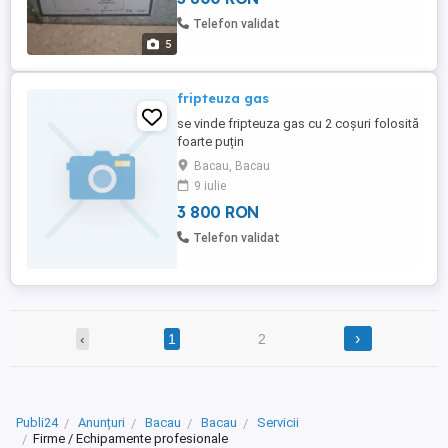
Telefon validat
5
fripteuza gas
se vinde fripteuza gas cu 2 coșuri folosită
foarte puțin
Bacau, Bacau
9 iulie
3 800 RON
Telefon validat
›
‹
1
2
Publi24
Anunțuri
Bacau
Bacau
Servicii
Firme / Echipamente profesionale