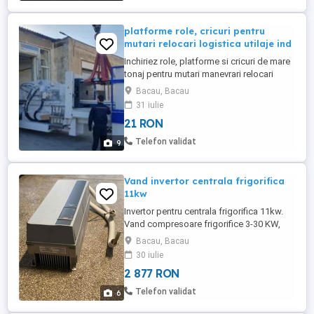
platforme role, cricuri pentru
mutari relocari logistica utilaje ind
Inchiriez role, platforme si cricuri de mare
tonaj pentru mutari manevrari relocari
utilaje industriale sau diverse
Bacau, Bacau
echipamente. Oferim, la cerere, logistica si
31 iulie
personal calificat.
21 RON
Telefon validat
9
Vand invertor centrala frigorifica
11kw
Invertor pentru centrala frigorifica 11kw.
Vand compresoare frigorifice 3-30 KW,
vaporizatoare pt camere frigorifice vitrine
Bacau, Bacau
frigorifice (din inox pentru peste),vitrine
30 iulie
frigorifice expunere lactate, mese inox,
2 877 RON
expresor cafea profesional, vitrine
frigorifice verticale cu 1 3 5 usi. (VANZARI
Telefon validat
6
MONTAJ S ...