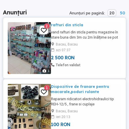
Anunțuri
20
50
Anunțuri pe pagină:
rafturi din sticla
2
vand rafturi din sticla pentru magazine în
stare buna dim 3m cu 2m înălțime se pot
modula dețin elemente
Bacau, Bacau
azi 07:37
2 500 RON
Telefon validat
1
Dispozitive de franare pentru
1
macarale,poduri rulante
Reparam ridicatori electrohidraulici tip
REH-12/5 , frane si cuplaje
electromagnetice, culegatori de
Bacau, Bacau
sarcina,etc. Sunt folosite la dispozitivele
ieri 20:13
de franare ale macaralelor sau la reglarea
100 RON
parametrilor de lucru a instalatiei de