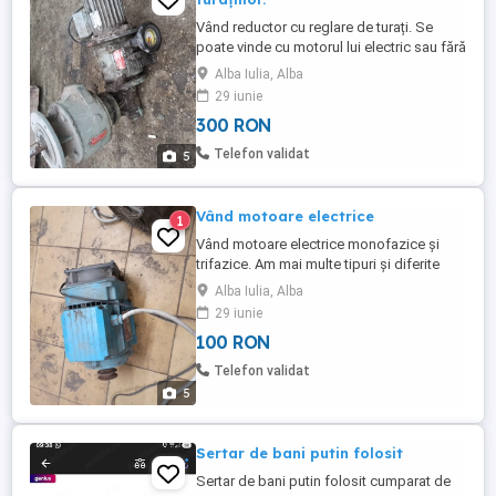
Vând reductor cu reglare de turați. Se
poate vinde cu motorul lui electric sau fără
motor
Alba Iulia, Alba
29 iunie
300 RON
Telefon validat
5
Vând motoare electrice
1
Vând motoare electrice monofazice și
trifazice. Am mai multe tipuri și diferite
puteri și turații, dar nu am putut pune mai
Alba Iulia, Alba
multe poze. Pentru cei interesați vorbim în
29 iunie
privat. Preț 100 lei KV.
100 RON
Telefon validat
5
Sertar de bani putin folosit
Sertar de bani putin folosit cumparat de