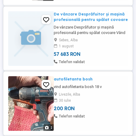
De vânzare Desprăfuitor și mașină
profesională pentru spălat covoare
De vânzare Desprăfuitor și mașină
profesională pentru spălat covoare Vând
desprăfuitor pentru covoare și mașină
Sebes, Alba
profesională pentru spălat covoare, ideale
1 august
pentru o spălătorie de covoare sau pentru
57 683 RON
cine dorește să înceapă o afacere în acest
domeniu. Echipamente profesionale. În
Telefon validat
stare foarte ...
autofiletanta bosh
vind autofiletanta bosh 18 v
Livezile, Alba
30 iulie
200 RON
Telefon validat
1