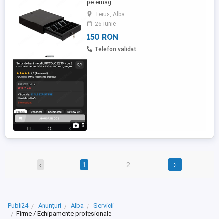
pe emag
Teius, Alba
26 iunie
150 RON
Telefon validat
3
›
‹
1
2
Publi24
Anunțuri
Alba
Servicii
Firme / Echipamente profesionale