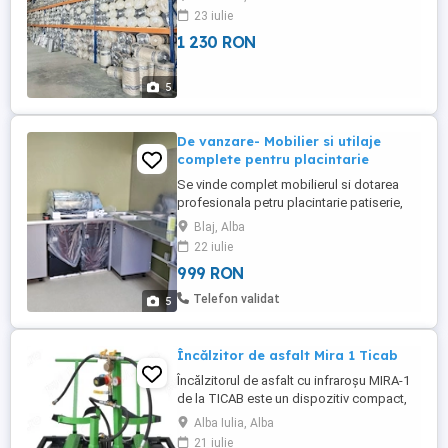
23 iulie
1 230 RON
5
De vanzare- Mobilier si utilaje
complete pentru placintarie
Se vinde complet mobilierul si dotarea
profesionala petru placintarie patiserie,
ideala pentru deschiderea sau echiparea
Blaj, Alba
rapida a unei afaceri in domeniul
22 iulie
alimentar. Echipamente si mobilier incluse:
999 RON
- Friteuse profesionale - Malaxor
profesional - Mese de lucru inox -
Telefon validat
5
Frigidere bauturi 2x frigidere ...
Încălzitor de asfalt Mira 1 Ticab
Încălzitorul de asfalt cu infraroșu MIRA-1
de la TICAB este un dispozitiv compact,
compact și puternic, care este perfect
Alba Iulia, Alba
pentru mici lucrări de peticire lucrări. Este
21 iulie