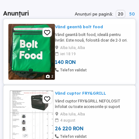
Anunțuri
20
50
Anunțuri pe pagină:
Vând geantă bolt food
Vând geantă bolt food, ideală pentru
livrări. Este nouă, folosită doar de 2-3 ori.
O predau personal în Alba Iulia, dar trimit
Alba Iulia, Alba
și prin curier easybox. Prețul 140 lei
ieri 18:19
negociabil. Pentru mai multe detalii, îmi
140 RON
puteți lăsa mesaj pe publi 24 sau
whatsapp. Mulțumesc.
Telefon validat
2
Vând cuptor FRY&GRILL
Vând cuptor FRY&GRILL NEFOLOSIT
înfoliat cu toate accesoriile și suport
incluse !! Detalii în privat
Alba Iulia, Alba
4 august
26 220 RON
Telefon validat