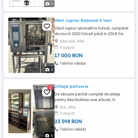
1
Vânt cuptor Rațional 5 tavi
Vând cuptor rational61e folosit, cumpărat
de nou în 2020 folosit până în 2024! Se
vinde cu tot cu suport, mai multe detalii în
Alba Iulia, Alba
privat
4 august
17 000 RON
Telefon validat
2
Utilaje patiserie
1
De vânzare pachet complet de utilaje
pentru deschiderea unei afaceri, în
domeniul patiseriei și nu numai. Pachetul
Blaj, Alba
conține: -1 cuptor MEC (plus tubulatura) -1
3 august
dospitor MEC -1 malaxor -2 mese inox
23 598 RON
GGM Gastro -1 combina frigorifică Arctic
(frigider sus congelator jos) -1 frigider
Telefon validat
Arctic -2 cărucioare ...
5