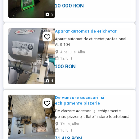
este din placaj mesteacan perlat acoperit
10 000 RON
cu PVC striat antizgarieturi ce imita pielea;
Capac pentru transport; Display Full HD;
5
Oglinda ...
Aparat automat de etichetat
Aparat automat de etichetat profesional
ALS 104
Alba Iulia, Alba
12 iulie
100 RON
4
De vanzare accesorii si
echipamente pizzerie
De vânzare Accesorii și echipamente
pentru pizzerie, aflate în stare foarte bună
de funcționare, ideale pentru deschiderea
Teius, Alba
sau dotarea unei pizzerii. Echipamentele
10 iulie
sunt bine întreținute și pot fi achiziționate
31 418 RON
împreună sau separat, în funcție de