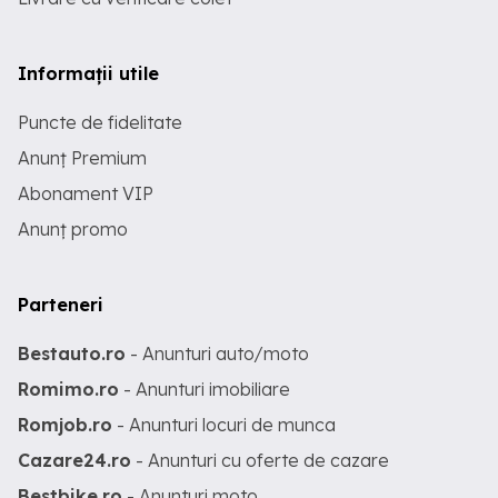
Informații utile
Puncte de fidelitate
Anunț Premium
Abonament VIP
Anunț promo
Parteneri
Bestauto.ro
- Anunturi auto/moto
Romimo.ro
- Anunturi imobiliare
Romjob.ro
- Anunturi locuri de munca
Cazare24.ro
- Anunturi cu oferte de cazare
Bestbike.ro
- Anunturi moto