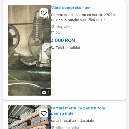
Vând compresor aer
Compresor cu piston cu butelie 270 l cu
ISCIR și o butelie 500 l fără ISCIR.
Echipament in stare de funcțiune.
Blaj, Alba
23 iulie
3 000 RON
Telefon validat
4
rafturi metalice pentru tonaj
pentru hale
rafturi metalice industriale
Alba Iulia, Alba