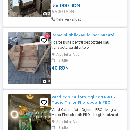
6,000 RON
6,500 RON
3
Telefon validat
Rame pliabile/40 lei per bucată
1
Foarte bune pentru depozitare sau
transpotarea diferitelor
produse,cereale,fructe sau alte mărfuri.
Alba Iulia, Alba
13 iulie
40 RON
8
Vand Cabina foto Oglinda PRO -
Magic Mirror Photobooth PRO
Vand Cabina foto Oglinda PRO - Magic
Mirror Photobooth PRO Il bagi in priza si
start eveniment Se pun in vanzare 1
Alba Iulia, Alba
cabineafoto tip Oglinda Magica: Carcasa -
13 iulie