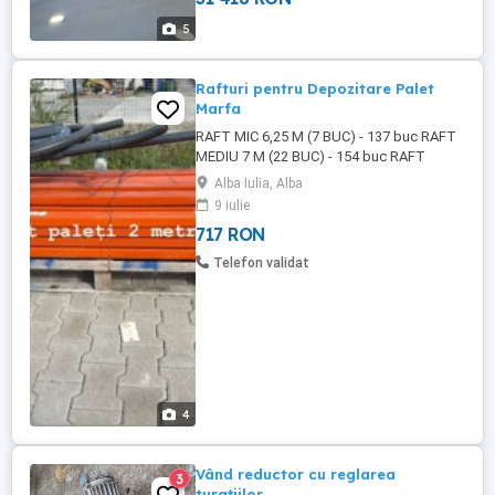
necesități. Preț: negociabil. Pentru mai
5
multe informații, ...
Rafturi pentru Depozitare Palet
Marfa
RAFT MIC 6,25 M (7 BUC) - 137 buc RAFT
MEDIU 7 M (22 BUC) - 154 buc RAFT
MARE 8 M (10 BUC) - 176 buc ...
Alba Iulia, Alba
9 iulie
717 RON
Telefon validat
4
Vând reductor cu reglarea
3
turațiilor.