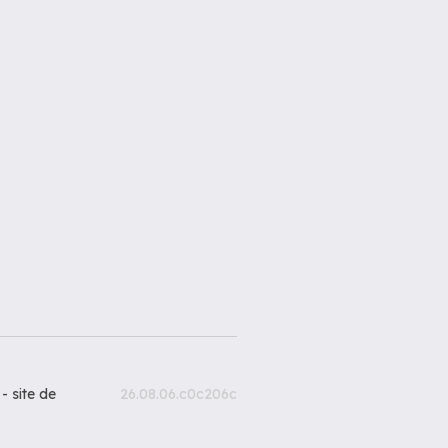
 -
site de
26.08.06.c0c206c