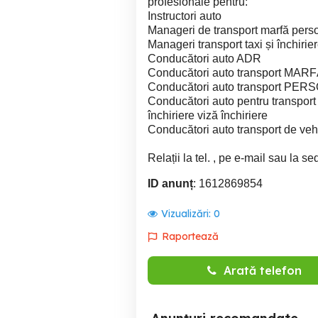
profesionale pentru:
Instructori auto
Manageri de transport marfă pers
Manageri transport taxi și închirie
Conducători auto ADR
Conducători auto transport MAR
Conducători auto transport PE
Conducători auto pentru transport 
închiriere viză închiriere
Conducători auto transport de vehi
Relații la tel. , pe e-mail sau la se
ID anunț
: 1612869854
Vizualizări:
0
Raportează
Arată telefon