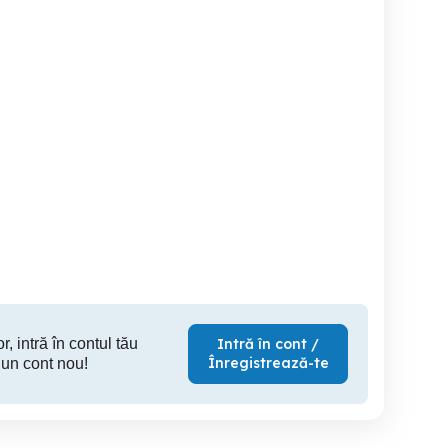
Cursuri de calificare pe
Lecți
retele imprimantei 3D-
meserii
ogramare,lucru efectiv,
setari imprimanta 3D
Aninoasa
Targoviste
Ta
r, intră în contul tău
Intră în cont /
Înregistrează-te
 un cont nou!