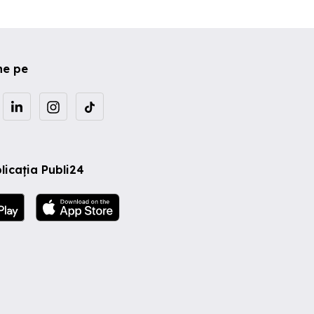
ne pe
licația Publi24