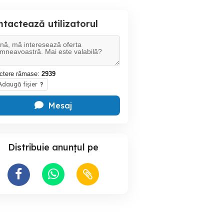
tactează utilizatorul
ctere rămase:
2939
daugă fișier
?
Mesaj
Distribuie anunțul pe