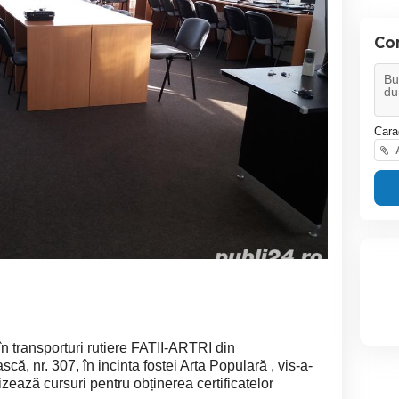
Con
Cara
A
în transporturi rutiere FATII-ARTRI din
 nr. 307, în incinta fostei Arta Populară , vis-a-
zează cursuri pentru obținerea certificatelor