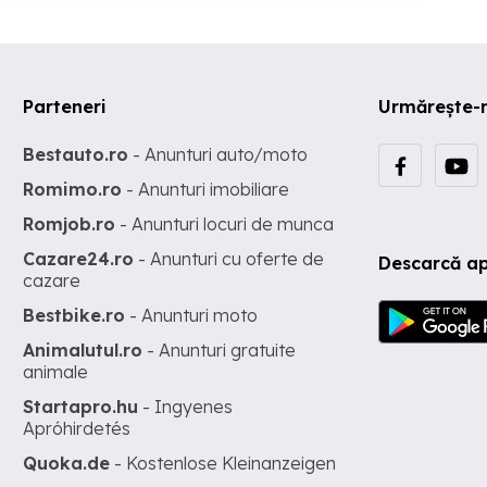
Parteneri
Urmărește-
Bestauto.ro
- Anunturi auto/moto
Romimo.ro
- Anunturi imobiliare
Romjob.ro
- Anunturi locuri de munca
Cazare24.ro
- Anunturi cu oferte de
Descarcă ap
cazare
Bestbike.ro
- Anunturi moto
Animalutul.ro
- Anunturi gratuite
animale
Startapro.hu
- Ingyenes
Apróhirdetés
Quoka.de
- Kostenlose Kleinanzeigen