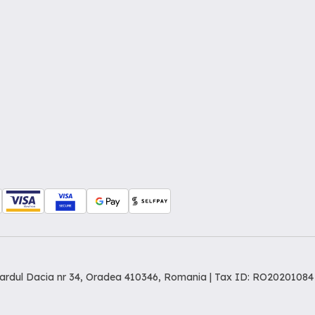
levardul Dacia nr 34, Oradea 410346, Romania | Tax ID: RO20201084