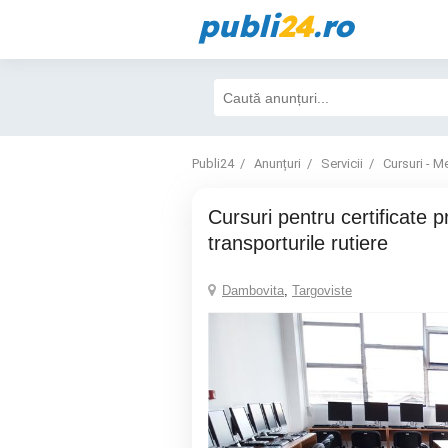
publi
24
.ro
Publi24
Anunțuri
Servicii
Cursuri - Me
Cursuri pentru certificate profesionale în
transporturile rutiere
Dambovita
,
Targoviste