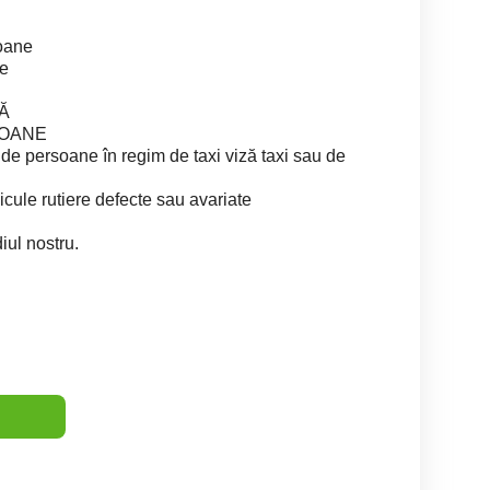
oane
re
FĂ
RSOANE
de persoane în regim de taxi viză taxi sau de
cule rutiere defecte sau avariate
diul nostru.