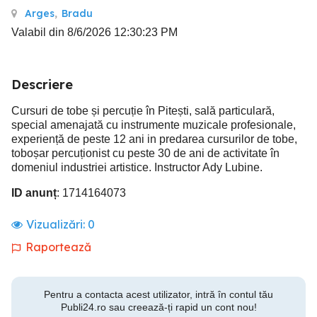
Arges
,
Bradu
Valabil din 8/6/2026 12:30:23 PM
Descriere
Cursuri de tobe și percuție în Pitești, sală particulară,
special amenajată cu instrumente muzicale profesionale,
experiență de peste 12 ani in predarea cursurilor de tobe,
toboșar percuționist cu peste 30 de ani de activitate în
domeniul industriei artistice. Instructor Ady Lubine.
ID anunț
: 1714164073
Vizualizări:
0
Raportează
Pentru a contacta acest utilizator, intră în contul tău
Publi24.ro sau creează-ți rapid un cont nou!