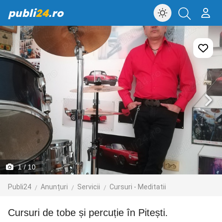
publi
24
.ro
1
/ 10
Publi24
Anunțuri
Servicii
Cursuri - Meditatii
Cursuri de tobe și percuție în Pitești.