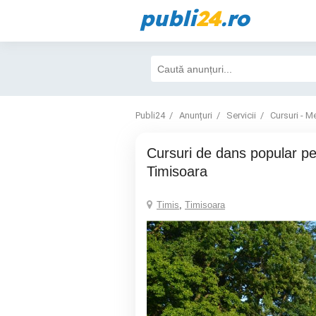
publi
24
.ro
Publi24
Anunțuri
Servicii
Cursuri - Me
Cursuri de dans popular pentru adulti in
Timisoara
Timis
,
Timisoara