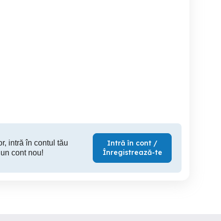
Meditatii limba engleză
Matematica on line
Baschet pentru copii - MP
Timisoara
Timisoara
T
r, intră în contul tău
Intră în cont /
Înregistrează-te
 un cont nou!