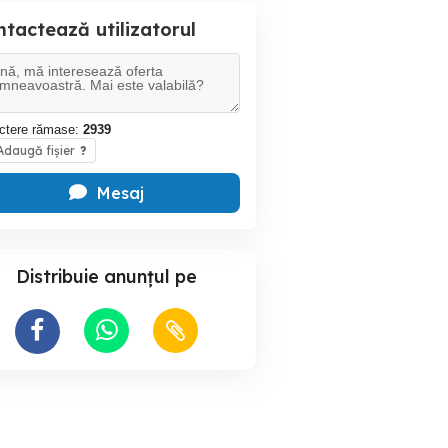
tactează utilizatorul
ctere rămase:
2939
daugă fișier
?
Mesaj
Distribuie anunțul pe