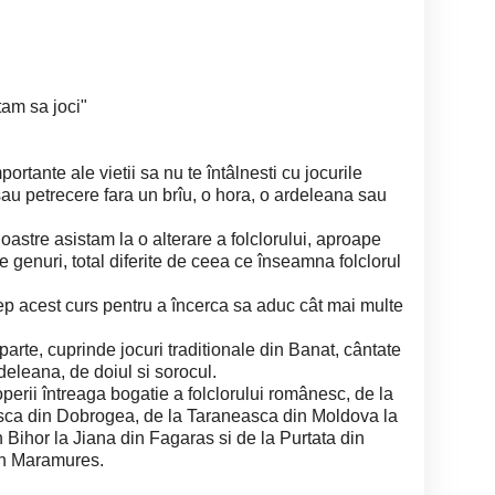
tam sa joci"
ortante ale vietii sa nu te întâlnesti cu jocurile
au petrecere fara un brîu, o hora, o ardeleana sau
oastre asistam la o alterare a folclorului, aproape
lte genuri, total diferite de ceea ce înseamna folclorul
ep acest curs pentru a încerca sa aduc cât mai multe
 parte, cuprinde jocuri traditionale din Banat, cântate
rdeleana, de doiul si sorocul.
operii întreaga bogatie a folclorului românesc, de la
ca din Dobrogea, de la Taraneasca din Moldova la
n Bihor la Jiana din Fagaras si de la Purtata din
in Maramures.