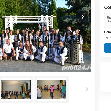
Con
Cara
A