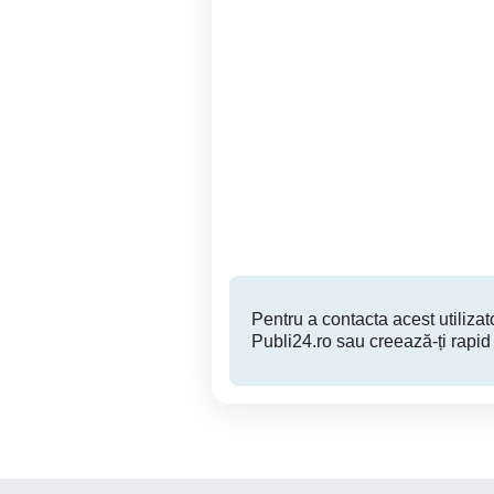
Profesoara cu 24 de ani
vechime in învățământ
,dau meditații matematica
Timisoara
Pentru a contacta acest utilizato
Publi24.ro sau creează-ți rapid