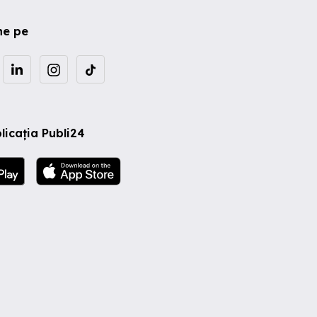
ne pe
licația Publi24