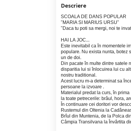
Descriere
SCOALA DE DANS POPULAR
"MARIA SI MARIUS URSU"
"Daca tu poti sa mergi, noi te inva
HAI LA JOC...
Este inevitabil ca în momentele imp
populare. Nu exista nunta, botez s
un de doi.
Din pacate în multe dintre satele n
disparitia lui si înlocuirea lui cu a
nostru traditional.
Acest lucru m-a determinat sa înc
persoane la izvoare .
Materialul predat la curs, în prima
la toate petrecerile: brâul, hora, a
În continuare cei doritori vor desc
Rustemul din Oltenia la Cadâneas
Brîul din Muntenia, de la Polca di
Câmpia Transilvana la Învârtita d