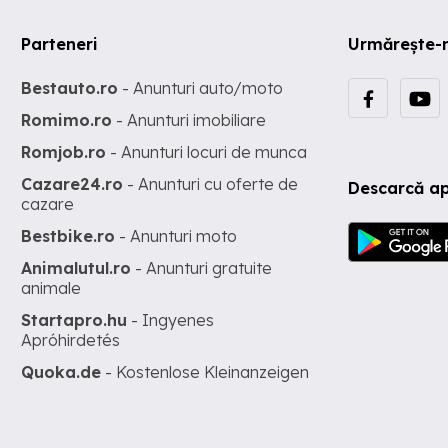
Parteneri
Urmărește-
Bestauto.ro
- Anunturi auto/moto
Romimo.ro
- Anunturi imobiliare
Romjob.ro
- Anunturi locuri de munca
Cazare24.ro
- Anunturi cu oferte de
Descarcă ap
cazare
Bestbike.ro
- Anunturi moto
Animalutul.ro
- Anunturi gratuite
animale
Startapro.hu
- Ingyenes
Apróhirdetés
Quoka.de
- Kostenlose Kleinanzeigen