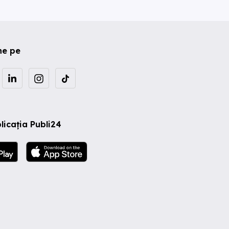
ne pe
licația Publi24