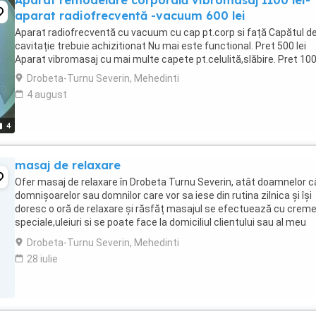
Aparat remodelare corporală vibromasaj 1100 lei-
aparat radiofrecventă -vacuum 600 lei
Aparat radiofrecventă cu vacuum cu cap pt.corp si față Capătul d
cavitație trebuie achizitionat Nu mai este functional. Pret 500 lei
Aparat vibromasaj cu mai multe capete pt.celulită,slăbire. Pret 100
Drobeta-Turnu Severin, Mehedinti
4 august
4
masaj de relaxare
Ofer masaj de relaxare în Drobeta Turnu Severin, atât doamnelor câ
domnișoarelor sau domnilor care vor sa iese din rutina zilnica și își
doresc o oră de relaxare și răsfăț masajul se efectuează cu crem
speciale,uleiuri si se poate face la domiciliul clientului sau al meu
program 09.00-15.00 pentru ...
Drobeta-Turnu Severin, Mehedinti
28 iulie