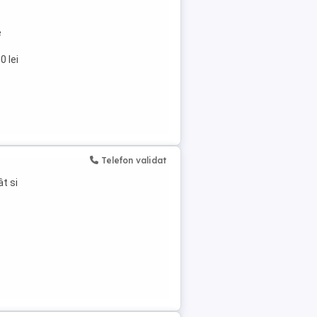
e
0 lei
Telefon validat
t si
e