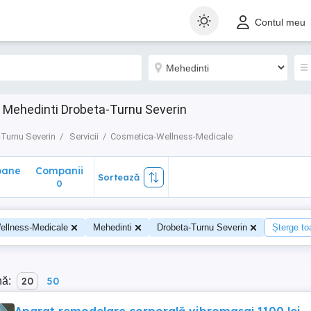
ane
Companii
Sortează
Contul meu
0
 Mehedinti Drobeta-Turnu Severin
Turnu Severin
Servicii
Cosmetica-Wellness-Medicale
oane
Companii
Sortează
0
ellness-Medicale
Mehedinti
Drobeta-Turnu Severin
Șterge toa
nă:
20
50