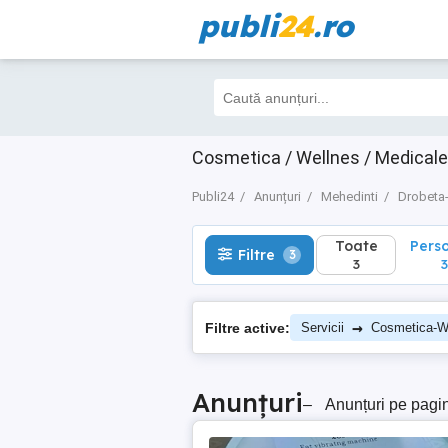
publi
24
.ro
Toate
Perso
Filtre
3
3
3
Cosmetica / Wellnes / Medicale
Publi24
Anunțuri
Mehedinti
Drobeta-
Toate
Pers
Filtre
3
3
3
→
Filtre active:
Servicii
Cosmetica-W
Anunțuri
–
Anunțuri pe pagi