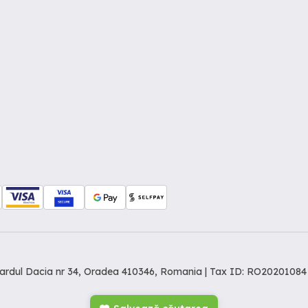
levardul Dacia nr 34, Oradea 410346, Romania | Tax ID: RO20201084