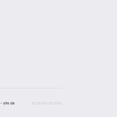
 -
site de
26.08.06.c0c206c