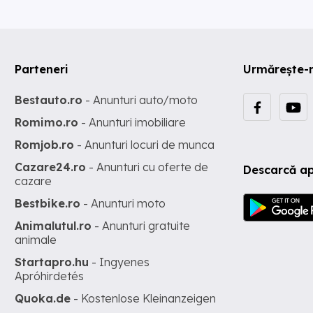
Parteneri
Urmărește-
Bestauto.ro
- Anunturi auto/moto
Romimo.ro
- Anunturi imobiliare
Romjob.ro
- Anunturi locuri de munca
Cazare24.ro
- Anunturi cu oferte de
Descarcă ap
cazare
Bestbike.ro
- Anunturi moto
Animalutul.ro
- Anunturi gratuite
animale
Startapro.hu
- Ingyenes
Apróhirdetés
Quoka.de
- Kostenlose Kleinanzeigen