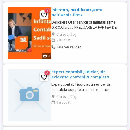
infiintari, modificari ,acte
1
aditionale firme
Descriere Ofer servicii pt infiintari firme
O.R.C.Craiova PRELUARE LA PARTEA DE
EVIDENTA CONTABILA! Necesar
Craiova, Dolj
documente: Copie act de identitate
5 august
Asociat(i) Copie act de identitate
Telefon validat
Administrator(i) Trei variante de denumire
ale firmei pentru rezervare denumire Copie
3
contract Spatiu al locatiei in care ...
Expert contabil judiciar, tin
3
evidenta contabila completa
Expert contabil judiciar, tin evidenta
contabila completa, infiintez firme,
consultanta fiscala. Contabilitate
Craiova, Dolj
intracomunitara. tel.: 0722820427
3 august