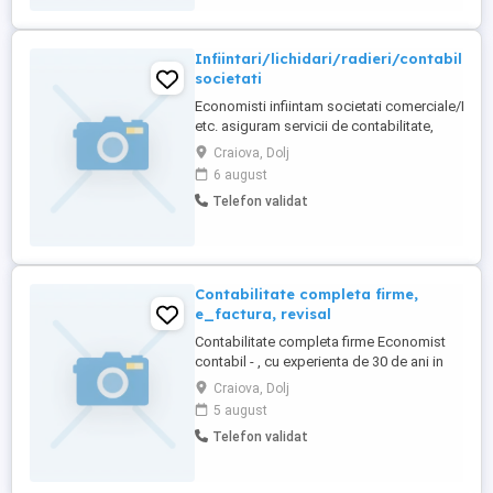
Infiintari/lichidari/radieri/contabilitat
societati
Economisti infiintam societati comerciale/PFA/I
etc. asiguram servicii de contabilitate,
lichidam/radiem societati cu/fara datorii.
Craiova, Dolj
Intocmim documentatie in vederea obtinerii
6 august
certificatelor de inregistrare in scopuri de TVA
Telefon validat
si intermediem stabilirea sediului social.
Contabilitate completa firme,
e_factura, revisal
Contabilitate completa firme Economist
contabil - , cu experienta de 30 de ani in
domeniul financiar-contabil, prestez
Craiova, Dolj
servicii de contabilitate completa la
5 august
cabinetul meu individual, pe baza de
Telefon validat
contract , pentru firme agricultura
,comert,constructii,productie ( S.R.L., S.A,
etc.), I.I., P.F.A. din ...