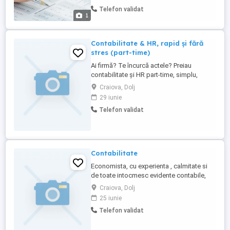
Autorizați din România (CECCAR), cu o
Telefon validat
experiență vastă în domeniu. - expert
1
contabil autorizat; - servicii complete de
contabilitate pentru ...
Contabilitate & HR, rapid și fără
stres (part-time)
Ai firmă? Te încurcă actele? Preiau
contabilitate și HR part-time, simplu,
corect și la timp. Operare facturi (achiziții,
Craiova, Dolj
vânzări) + închideri lunare sau trimestriale.
29 iunie
Depunere declarații, operare REVISAL,
Telefon validat
contracte, fișe de post Avantaje: - Fără
întârzieri - Fără bătăi de cap Tu te ocupi
de business. ...
Contabilitate
Economista, cu experienta , calmitate si
de toate intocmesc evidente contabile,
revisal, intocmesc si transmit facturi in
Craiova, Dolj
SPV, Bilant, etc tel.
25 iunie
Telefon validat