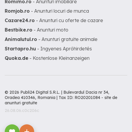
Romimo.ro
- Anunturi imobiliare
Romjob.ro
- Anunturi locuri de munca
Cazare24.ro
- Anunturi cu oferte de cazare
Bestbike.ro
- Anunturi moto
Animalutul.ro
- Anunturi gratuite animale
Startapro.hu
- Ingyenes Apróhirdetés
Quoka.de
- Kostenlose Kleinanzeigen
© 2026 Publi24 Digital S.R.L. | Bulevardul Dacia nr 34,
Oradea 410346, Romania | Tax ID: RO20201084 -
site de
anunturi gratuite
26.08.06.c0c206c