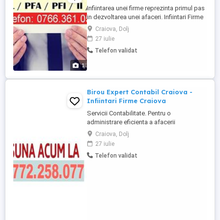
Infiintarea unei firme reprezinta primul pas
in dezvoltarea unei afaceri. Infiintari Firme
Craiova ( SRL, P.F.A., I.I., I.F.). Infiintare firma
Craiova, Dolj
- vrei sa ai firma ta ? Te vom ajuta sa alegi
27 iulie
forma cea mai potrivita pentru afacerea ta
Telefon validat
! Modificari firma - incepand cu o simpla
infiintare de punct de ...
1
Birou Expert Contabil Craiova -
Infiintari Firme Craiova
Servicii Contabilitate. Pentru o
administrare eficienta a afacerii
dumneavoastra, firma noastra va pune la
Craiova, Dolj
dispozitie o gama larga de servicii de
27 iulie
contabilitate . SERVICII OFERITE: *Infiintari
Telefon validat
firme si mentiuni la Registrul Comertului;
*Infiintari S.R.L., SRL-D, S.A., P.F.A., I.I., I.F.
*Autorizare ...