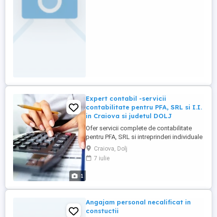
Transmitere ...
Expert contabil -servicii
contabilitate pentru PFA, SRL si I.I.
in Craiova si judetul DOLJ
Ofer servicii complete de contabilitate
pentru PFA, SRL si intreprinderi individuale
: evidenta contabila, intocmirea si
Craiova, Dolj
depunerea declaratiilor fiscale, salarizare
7 iulie
si administrare personal, bilanturi
contabile si consultanta contabila.
1
Colaborarea se desfasoara in sistem de
colaborare la distanta din ...
Angajam personal necalificat in
constuctii