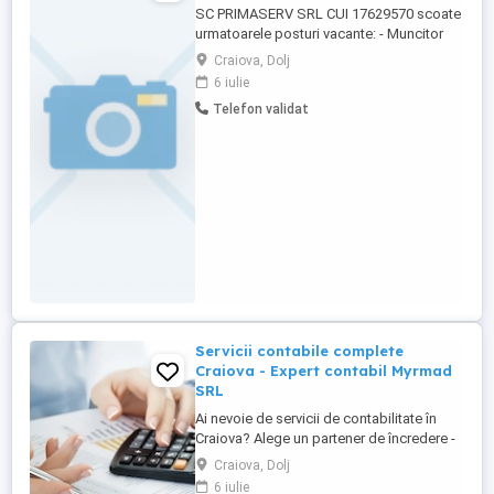
SC PRIMASERV SRL CUI 17629570 scoate
urmatoarele posturi vacante: - Muncitor
necalificat la demolarea cladirilor,
Craiova, Dolj
captuseli zidarie, placi mozaic, faianta,
6 iulie
gresie, parchet- COD COR 931301 - 50
Telefon validat
posturi - Muncitor necalificat la spargerea
si taierea materialelor de constructii- COD
COR 931302 - 50 ...
Servicii contabile complete
Craiova - Expert contabil Myrmad
SRL
Ai nevoie de servicii de contabilitate în
Craiova? Alege un partener de încredere -
Cabinet Myrmad SRL, firma membră a
Craiova, Dolj
Corpului Experților Contabili și Contabililor
6 iulie