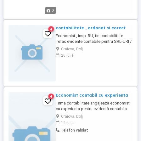
2
contabilitate , ordonat si corect
4
Economist , insp. RU, tin contabilitate
,refac evidente contabile pentru SRL-URI /
ONG/ SA /II/PFA/IF / CABINETE
Craiova, Dolj
INDIVIDUALE ( medici, notari, avocati,
26 iulie
executori judecatoresti,ETC ), ordonat,
corect , orice complexitate.
Economist contabil cu experienta
4
Firma contabilitate angajeaza economist
cu experienta pentru evidentă contabila
societati. Conditii angajare: - cunostinte
Craiova, Dolj
financiar-contabile, inclusiv balanta si
14 iulie
bilant - cunostinte personal, Revisal.
Telefon validat
Program de lucru: Luni- Vineri 8:30-16:30.
Salariu se stabileste in urma interviului.