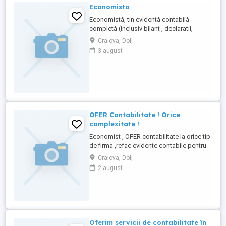
Economista
Economistă, tin evidentă contabilă
completă (inclusiv bilant , declaratii,
gestiune ) atât la SRL cât si la PFI si PFA.
Craiova, Dolj
Experientă vastă . Pret avantajos. Tel.
3 august
OFER Contabilitate ! Orice
complexitate !
Economist , OFER contabilitate la orice tip
de firma ,refac evidente contabile pentru
SRL-URI / ONG/ SA /II/PFA/IF / CABINETE
Craiova, Dolj
INDIVIDUALE ( medici, notari, avocati,
2 august
executori judecatoresti,ETC ), ordonat,
corect , orice complexitate.
Oferim servicii de contabilitate în