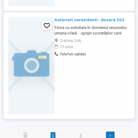
Salariati nerezidenti- dosare IGI
Firma cu activitate în domeniul resurselor
umane oferă : -sprijin societăților care
importa forța de munca , dar si strainilor
Craiova, Dolj
ce au nevoie de obținerea permiselor de
23 iunie
ședere. -operare Reges online cu
Telefon validat
semnătura digitala -întocmire contracte de
munca, acte adiționale, decizii -
administrare dosare de personal -calcul ...
›
‹
1
2