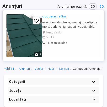
Anunțuri
20
50
Anunțuri pe pagină:
acoperis ieftin
executam: dulgherie, montaj orice tip de
tabla, burlane , jgheaburi , vopsit tabla,
reparatii, cerem și oferim seriozitate.
Husi, Vaslui
5 iulie
Telefon validat
5
Publi24
Anunțuri
Vaslui
Husi
Servicii
Constructii-Amenajari
Categorii
Județe
Localități