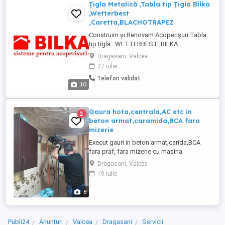
Țigla Metalică ,Tabla tip Țigla Bilka
,Wetterbest
,Caretta,BLACHOTRAPEZ
Construim și Renovam Acoperișuri Tabla
tip țigla : WETTERBEST ,BILKA
,CARETTA,BLACHOTRAPEZ Prin IDM ROOF
Dragasani, Valcea
SRL beneficiați de: Măsurători gratuite
27 iulie
realizate de agenții nostri Consultanta de
Telefon validat
spacialitate Transport GRATUIT (In 48
10
ORE) Montaj țigla metalică ,Structura de
lemn,Șipca metalică pentru gard ...
Gaura hota,centrala,AC etc in
2
beton armat,caramida,BCA fara
mizerie
Execut gauri in beton armat,carida,BCA
fara praf, fara mizerie cu mașina
profesională pt
Dragasani, Valcea
hota,centrala,canalizare,ventilație,aer
19 iulie
condiționat cu diferite dimensiuni de
carote la cererea clientului și adâncime
6
max 1m.Se poate da gaura și în 45 grade
pt canalizare sau eu știu pt ce dorește
clientul Pentru ...
Publi24
Anunțuri
Valcea
Dragasani
Servicii