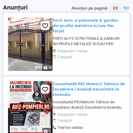
Anunțuri
20
50
Anunțuri pe pagină:
Porti auto si pietonale & garduri
din profile metalice si/sau fier
forjat
PORTI AUTO SI PIETONALE & GARDURI
din PROFILE METALICE SI/SAU FIER
FORJAT Societatea noastra
Dragasani, Valcea
executa,comercializeaza,asigura montaj
5 august
Porti Acces Auto si Panouri gard metalice
sau/si din fier forjat Preturi incepand de la
8
300 Lei/mp. Executam Porti intrare-acces
auto si pietonale culisante (rulante) sau ...
Consultanță PSI Memorii Tehnice de
Încadrare | Analiză Securitate la
Incendiu
Consultanță PSI Memorii Tehnice de
Încadrare | Analiză Securitate la Incendiu
Ofer servicii de consultanță tehnică privind
Dragasani, Valcea
încadrarea construcțiilor și spațiilor în
5 august
prevederile legislației de securitate la
Telefon validat
incendiu. Servicii oferite: Memoriu Tehnic
1