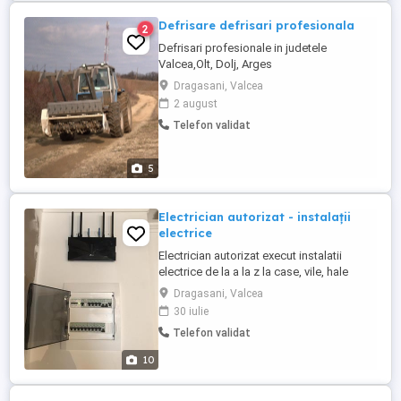
Defrisare defrisari profesionala
2
Defrisari profesionale in judetele
Valcea,Olt, Dolj, Arges
Dragasani, Valcea
2 august
Telefon validat
5
Electrician autorizat - instalații
electrice
Electrician autorizat execut instalatii
electrice de la a la z la case, vile, hale
industriale, apartamente. Executam lucrari
Dragasani, Valcea
de instalatii electrice noi sau inlocuim cele
30 iulie
vechi, tablouri de sigurante, montaj sau
Telefon validat
inlocuire: prize, intrerupatoare, corpuri
iluminat. Circuite dedicate: masina spalat,
10
plita ...