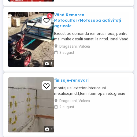
de Încadrare privind securitatea la
incendiu; Analiza ...
Vând Remorca
4
Motocultor/Motosapa activități
agricole
Execut pe comanda remorca noua, pentru
mai multe detalii sunați la nr tel. Ionel Vand
si fac remorci la comanda pentru:
Dragasani, Valcea
Motocultor Execut si dupa client
3 august
(dimensiuni, culoare ,cupla prindere etc.)
Au oblon rabatabil, frana pe tamburi, frana
5
la pedala, cupla rotativa pentru prindere,
bancheta etc. Rog ...
finisaje-renovari
montaj usi exterior-interior,usi
metalice,m.d.f,lemn,termopan etc.gresie
faianta,tinci,glet termoizolatii etc.
Dragasani, Valcea
2 august
1