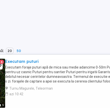
nă:
20
50
Executam puturi
4
Executam foraje puturi apă de mica sau medie adancime 0-50m Pu
pentru uz casnic Puturi pentru santier Puturi pentru irigatii Garan
debitul necesar cerintelor dumneavoastra. Termenul de executie 
o zi. forajele de captare a apei se executa la cererea clientului folo
tubulatura de tip ...
Turnu Magurele, Teleorman
azi 10:42
5