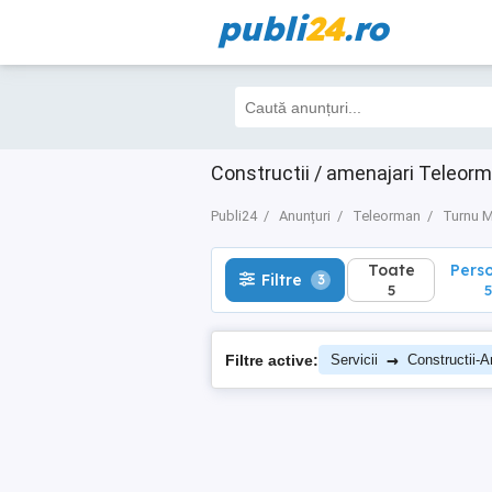
publi
24
.ro
Toate
Perso
Filtre
3
5
5
Constructii / amenajari Teleor
Publi24
Anunțuri
Teleorman
Turnu M
Toate
Pers
Filtre
3
5
5
→
Filtre active:
Servicii
Constructii-A