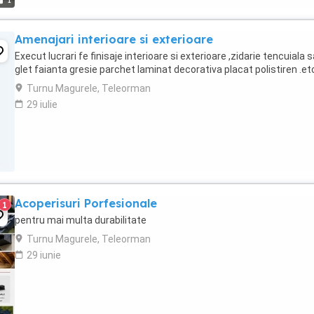
1
Amenajari interioare si exterioare
Execut lucrari fe finisaje interioare si exterioare ,zidarie tencuiala 
glet faianta gresie parchet laminat decorativa placat polistiren .et
Turnu Magurele, Teleorman
29 iulie
Acoperisuri Porfesionale
1
pentru mai multa durabilitate
Turnu Magurele, Teleorman
29 iunie