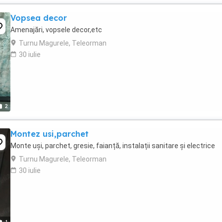
Vopsea decor
Amenajări, vopsele decor,etc
Turnu Magurele, Teleorman
30 iulie
2
Montez usi,parchet
Monte uși, parchet, gresie, faianță, instalații sanitare și electrice
Turnu Magurele, Teleorman
30 iulie