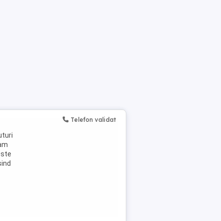
Telefon validat
turi
tam
este
sind