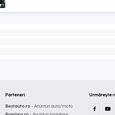
1
Parteneri
Urmărește-
Bestauto.ro
- Anunturi auto/moto
Romimo.ro
- Anunturi imobiliare