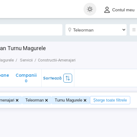
ane
Companii
Sortează
Contul meu
0
man Turnu Magurele
agurele
Servicii
Constructii-Amenajari
oane
Companii
Sortează
0
menajari
Teleorman
Turnu Magurele
Șterge toate filtrele