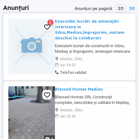
Anunțuri
20
50
Anunțuri pe pagină:
Executăm lucrări de amenajări
2
interioare in
Sibiu,Medias,împrejurimi, suntem
deschisi la colaborari
Executam lucrari de constructii in Sibiu,
Mediaș și împrejurimi, amenajari interioare
si exterioare: gresie, faianta, parchet,
Medias, Sibiu
tapet, zugravit, gletuit, pereti rigips, tavan
azi 09:02
casetat, termosisteme (izolatii fatade),
Telefon validat
vata bazaltica, etc. Va oferim calitate si
seriozitate. Suntem deschisi la colaborari,
...
Blessed Homes Medias
Blessed Homes SRL Construcții
complete, seriozitate și calitate în Mediaș,
Sibiu și împrejurimi Cauți o echipă
Medias, Sibiu
serioasă de construcții care chiar își face
ieri 18:49
treaba corect, la timp și fără bătăi de cap?
Noi suntem Blessed Homes SRL, o firmă
de construcții din Mediaș (județul Sibiu),
cu experiență ...
5