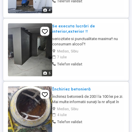
Telefon validat
multe detalii
4
Se executa lucrări de
interior,exterior !!
seriozitate si punctualitate maxima!! nu
consumam alcool'!!
Medias, Sibiu
7 iulie
Telefon validat
5
Închiriez betonieră
Închiriez betonieră de 200 l la 100 lei pe zi.
Mai multe informatii sunați la nr afișat în
anunț
Medias, Sibiu
4 iulie
Telefon validat