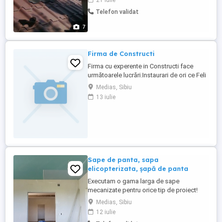
21 iulie
mansarda . oferim factura si garantie,
Telefon validat
lucrari executate, seriozitate si
profesionalism. experienta 20 de ani in
7
domeniu
Firma de Constructi
Firma cu experente in Constructi face
următoarele lucrări.Instaurari de ori ce Feli
Case vechi,Biserci vechi,Ziduri vechi
Medias, Sibiu
Acoperise Cabane lemn terase
13 iulie
lemn,Fuisoare lemn,Pavaje(Pavaje
peatra)in jud Sibiu mai multe relati la tel .
Sape de panta, sapa
elicopterizata, șapă de panta
Executam o gama larga de sape
mecanizate pentru orice tip de proiect!
Avem o experienta de peste 15 ani in
Medias, Sibiu
domeniu si un foarte bun raport calitate
12 iulie
pret. Nu ezitați sa ne contactați pentru mai