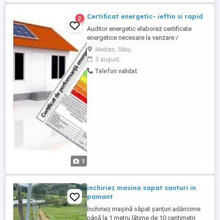
Certificat energetic- ieftin si rapid
2
Auditor energetic elaborez certificate
energetice necesare la vanzare /
cumparare ,inchiriere sau intabulare de
Medias, Sibiu
garsoniere,apartamente, case. Eliberare
3 august
certificat in cel mai scurt timp. Proprietarii
Telefon validat
sunt obligati sa detina certificatul de
performanta energetica a cladirilor atunci
cand vand sau inchiriaza ...
3
inchiriez masina sapat santuri in
pamant
închiriez mașină săpat șanțuri adâncime
până la 1 metru lățime de 10 centimetri