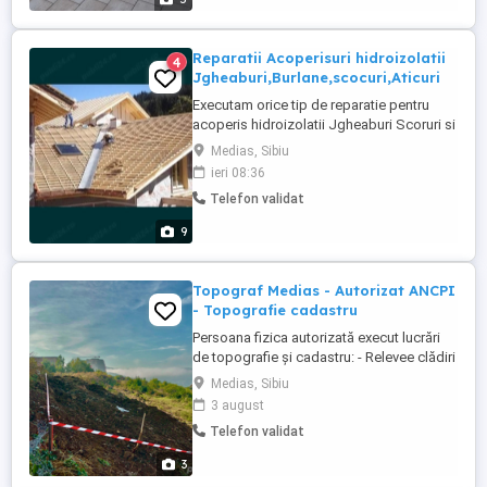
Reparatii Acoperisuri hidroizolatii
4
Jgheaburi,Burlane,scocuri,Aticuri
Executam orice tip de reparatie pentru
acoperis hidroizolatii Jgheaburi Scoruri si
Burlane,culori diferite. Avem experienta
Medias, Sibiu
necesara pentru a crea si repara orice tip
ieri 08:36
de acoperis. Tabla tip țiglă metalică
Telefon validat
Lindab,Bilka,etc.. -Hidroizolatii cu
membrană bitumoasă la blocuri, terase
9
,etc - Constructie ...
Topograf Medias - Autorizat ANCPI
- Topografie cadastru
Persoana fizica autorizată execut lucrări
de topografie și cadastru: - Relevee clădiri
- Trasări limite de proprietate(țărușări),
Medias, Sibiu
construcții - Măsurători topo -
3 august
Documentatii cadastrale(dezlipiri,
Telefon validat
intabulări,etc) Consultanță gratuită la
numărul de telefon:
3