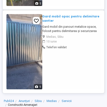
2
Gard mobil opac pentru delimitare
santier
Gard mobil din panouri metalice opace,
folosit pentru delimitarea și securizarea
unui șantier sau a unei zone. Poate fi ușor
Medias, Sibiu
mutat și rearanjat după nevoie. Pret: 300
10 iunie
ron+tva bucata Colier de prindere : 14.62
Telefon validat
ron+tva bucata Stalp contrvantuire: 47.15
ron+tva bucata Baza beton: 42.43 ron+tva
bucata
5
Publi24
Anunțuri
Sibiu
Medias
Servicii
Constructii-Amenajari