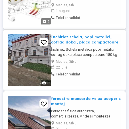
orice tip de cladire. Executam Audit
Medias, Sibiu
Energetic, studiu energetic, raport NZEB
1 august
pentru orice tip de cladire (Scoli, Spitale,
Telefon validat
etc.), dar si pentru blocuri noi (cartiere
1
rezidentiale). Certificatul Energetic este
obligatoriu la ...
Închiriez schela, popi metalici,
cofrag doka , placa compactoare
Închiriez Schela metalica popi metalici
cofrag doka placa compactoare 180 kg
placa compactoare 60 kg Tel inf
Medias, Sibiu
22 iulie
Telefon validat
8
fereastra mansarda velux acoperis
montaj
Persoana fizica autorizata,
comercializeaza, vinde si monteaza
ferestre de mansarda tip velux, fakro, etc,
Medias, Sibiu
monteaza orice tip de fereastra de