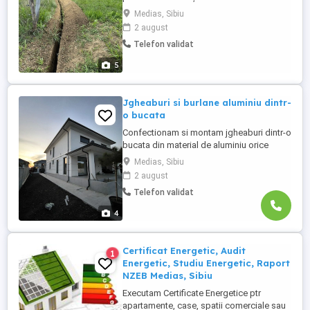
pământul scos rămâne foarte fin bun
Medias, Sibiu
pentru cabluri țevi apă irigații etc.
2 august
Telefon validat
5
Jgheaburi si burlane aluminiu dintr-
o bucata
Confectionam si montam jgheaburi dintr-o
bucata din material de aluminiu orice
lungime . Jgheabul se face la fata locului
Medias, Sibiu
dupa lungimea necesara. Avem diferite
2 august
dimensiuni si culori, astfel clientul poate
Telefon validat
alege varianta potrivita pentru casa lui.
Suntem deschisi la colaborari pe termen
4
lung.Pentru mai ...
Certificat Energetic, Audit
1
Energetic, Studiu Energetic, Raport
NZEB Medias, Sibiu
Executam Certificate Energetice ptr
apartamente, case, spatii comerciale sau